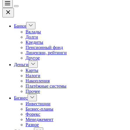
Меню
Цвет
Закрыть
переключателя
Показать
Банки
подменю
Вклады
Долги
Кредиты
Пенсионный фонд
Лицензии, рейтинги
Другое
Показать
Деньги
подменю
Карты
Налоги
Накопления
Платёжные системы
Прочее
Показать
Бизнес
подменю
Инвестиции
Бизнес-планы
Форекс
Менеджемент
Разное