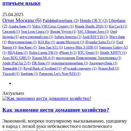
птичьем языке
25.04.2025
Огни Москвы
(6)
Райффайзенбанк
(2)
Honda CR-V
(2)
Сбербанк
(2)
Альфа-банк
(1)
Volvo V60 Cross Country
(1)
Honda Shuttle 2016
(1)
Kia Cee'd
(1)
Связной
(1)
Seat Leon Cupra
(1)
Bugatti Veyron
(1)
SSC Ultimate Aero
(1)
Opel
Insignia
(1)
искусственный глаз
(1)
Subaru Impreza
(1)
Audi R10 V10
(1)
Маст-банк
(1)
Фондсервисбанк
(1)
KIA Rio
(1)
акции Microsoft
(1)
Hyundai Santa Fe
(1)
Ford
Ranger
(1)
Бен Кинг
(1)
Tong Jian S11
(1)
Lenovo Miix 3-1030
(1)
Samsung Galaxy A5
(1)
НБД-Банк
(1)
Nokia Lumia 330
(1)
iPhone 6
(1)
HTC Omni
(1)
Shuttle XH97V
(1)
Asus ROG GR8
(1)
Xiaomi Mi 4
(1)
продолжение Приключение Электроника
(1)
Apple iPad Air 2
(1)
ПК-Банк
(1)
тюменьагропромбанк
(1)
Академрусбанк
(1)
Тинькофф
(1)
Royal Bank of Scotland
(1)
«Русский стандарт»
(1)
Дельта Кей
(1)
Уралсиб
(1)
Бинбанк
(1)
Panasonic Let’s Note RZ4
(1)
Актуально
Как экономно вести домашнее хозяйство?
Экономной, вопреки популярному высказыванию, ушедшему
в народ с легкой руки небезызвестного политического