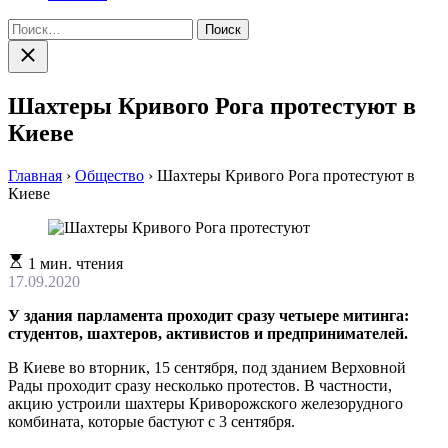
Найти:
Закрыть
поиск
Шахтеры Кривого Рога протестуют в
Киеве
Главная
›
Общество
›
Шахтеры Кривого Рога протестуют в
Киеве
Расчетное
1 мин. чтения
время
17.09.2020
чтения
У здания парламента проходит сразу четыере митинга:
студентов, шахтеров, активистов и предпринимателей.
В Киеве во вторник, 15 сентября, под зданием Верховной
Рады проходит сразу несколько протестов. В частности,
акцию устроили шахтеры Криворожского железорудного
комбината, которые бастуют с 3 сентября.