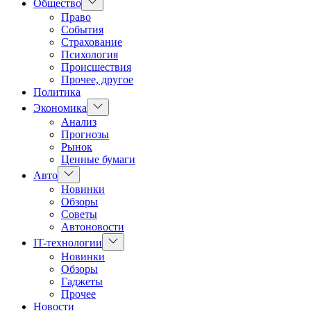
Показать
Общество
подменю
Право
События
Страхование
Психология
Происшествия
Прочее, другое
Политика
Показать
Экономика
подменю
Анализ
Прогнозы
Рынок
Ценные бумаги
Показать
Авто
подменю
Новинки
Обзоры
Советы
Автоновости
Показать
IT-технологии
подменю
Новинки
Обзоры
Гаджеты
Прочее
Новости