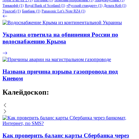
Тинькофф
(1)
Royal Bank of Scotland
(1)
«Русский стандарт»
(1)
Дельта Кей
(1)
Уралсиб
(1)
Бинбанк
(1)
Panasonic Let’s Note RZ4
(1)
Украина ответила на обвинения России по
водоснабжению Крыма
Названа причина взрыва газопровода под
Киевом
Калейдоскоп:
Как проверить баланс карты Сбербанка через