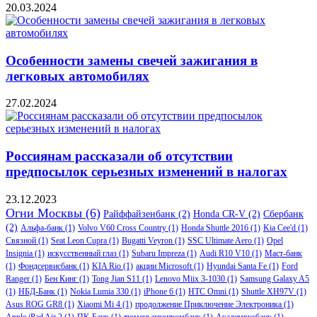
20.03.2024
Особенности замены свечей зажигания в
легковых автомобилях
27.02.2024
Россиянам рассказали об отсутствии
предпосылок серьезных изменений в налогах
23.12.2023
Огни Москвы
(6)
Райффайзенбанк
(2)
Honda CR-V
(2)
Сбербанк
(2)
Альфа-банк
(1)
Volvo V60 Cross Country
(1)
Honda Shuttle 2016
(1)
Kia Cee'd
(1)
Связной
(1)
Seat Leon Cupra
(1)
Bugatti Veyron
(1)
SSC Ultimate Aero
(1)
Opel
Insignia
(1)
искусственный глаз
(1)
Subaru Impreza
(1)
Audi R10 V10
(1)
Маст-банк
(1)
Фондсервисбанк
(1)
KIA Rio
(1)
акции Microsoft
(1)
Hyundai Santa Fe
(1)
Ford
Ranger
(1)
Бен Кинг
(1)
Tong Jian S11
(1)
Lenovo Miix 3-1030
(1)
Samsung Galaxy A5
(1)
НБД-Банк
(1)
Nokia Lumia 330
(1)
iPhone 6
(1)
HTC Omni
(1)
Shuttle XH97V
(1)
Asus ROG GR8
(1)
Xiaomi Mi 4
(1)
продолжение Приключение Электроника
(1)
Apple iPad Air 2
(1)
ПК-Банк
(1)
тюменьагропромбанк
(1)
Академрусбанк
(1)