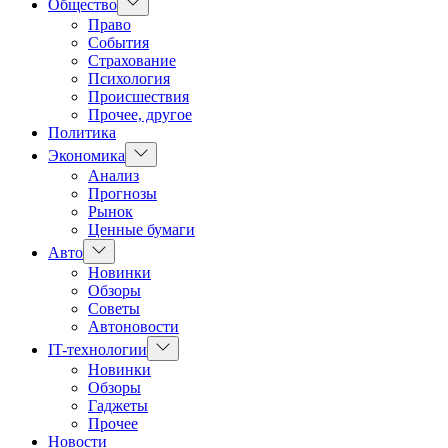
Показать
Общество
подменю
Право
События
Страхование
Психология
Происшествия
Прочее, другое
Политика
Показать
Экономика
подменю
Анализ
Прогнозы
Рынок
Ценные бумаги
Показать
Авто
подменю
Новинки
Обзоры
Советы
Автоновости
Показать
IT-технологии
подменю
Новинки
Обзоры
Гаджеты
Прочее
Новости