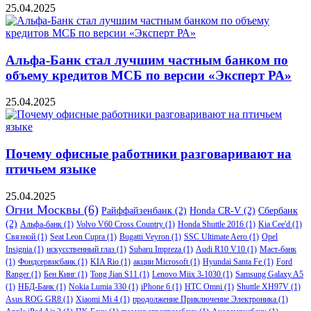
25.04.2025
Альфа-Банк стал лучшим частным банком по
объему кредитов МСБ по версии «Эксперт РА»
25.04.2025
Почему офисные работники разговаривают на
птичьем языке
25.04.2025
Огни Москвы
(6)
Райффайзенбанк
(2)
Honda CR-V
(2)
Сбербанк
(2)
Альфа-банк
(1)
Volvo V60 Cross Country
(1)
Honda Shuttle 2016
(1)
Kia Cee'd
(1)
Связной
(1)
Seat Leon Cupra
(1)
Bugatti Veyron
(1)
SSC Ultimate Aero
(1)
Opel
Insignia
(1)
искусственный глаз
(1)
Subaru Impreza
(1)
Audi R10 V10
(1)
Маст-банк
(1)
Фондсервисбанк
(1)
KIA Rio
(1)
акции Microsoft
(1)
Hyundai Santa Fe
(1)
Ford
Ranger
(1)
Бен Кинг
(1)
Tong Jian S11
(1)
Lenovo Miix 3-1030
(1)
Samsung Galaxy A5
(1)
НБД-Банк
(1)
Nokia Lumia 330
(1)
iPhone 6
(1)
HTC Omni
(1)
Shuttle XH97V
(1)
Asus ROG GR8
(1)
Xiaomi Mi 4
(1)
продолжение Приключение Электроника
(1)