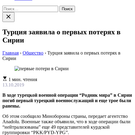
Найти:
Закрыть
поиск
Турция заявила о первых потерях в
Сирии
Главная
›
Общество
›
Турция заявила о первых потерях в
Сирии
Расчетное
1 мин. чтения
время
13.10.2019
чтения
В ходе турецкой военной операции “Родник мира” в Сирии
погиб первый турецкий военнослужащий и еще трое были
ранены.
Об этом сообщило Минобороны страны, передает агентство
Anadolu. Военные также объявили, что в ходе операции были
“нейтрализованы” еще 49 представителей курдской
группировки “PKK/PYD-YPG”.