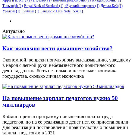
Apple iPad Air 2
(1)
ПК-Банк
(1)
тюменьагропромбанк
(1)
Академрусбанк
(1)
Тинькофф
(1)
Royal Bank of Scotland
(1)
«Русский стандарт»
(1)
Дельта Кей
(1)
Уралсиб
(1)
Бинбанк
(1)
Panasonic Let’s Note RZ4
(1)
Актуально
Как экономно вести домашнее хозяйство?
Экономной, вопреки популярному высказыванию, ушедшему
в народ с легкой руки небезызвестного политического
деятеля, должна быть не только и не столько экономика
государства, сколько личная экономика
На повышение зарплат педагогов нужно 50
миллиардов
Кабмин принял программу повышения оплаты труда
педагогов, но на ее реализацию денег нет, ее приостановили.
Для реализации постановления правительства о повышении
зарплат педагогам в 2021