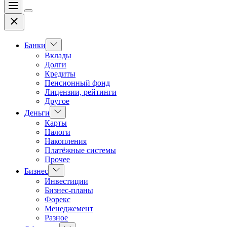
Меню
Цвет
Закрыть
переключателя
Показать
Банки
подменю
Вклады
Долги
Кредиты
Пенсионный фонд
Лицензии, рейтинги
Другое
Показать
Деньги
подменю
Карты
Налоги
Накопления
Платёжные системы
Прочее
Показать
Бизнес
подменю
Инвестиции
Бизнес-планы
Форекс
Менеджемент
Разное