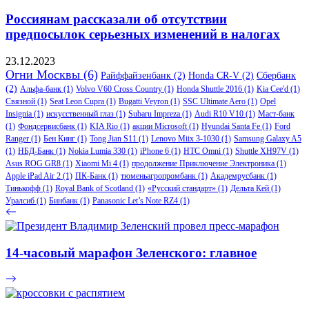
Россиянам рассказали об отсутствии
предпосылок серьезных изменений в налогах
23.12.2023
Огни Москвы
(6)
Райффайзенбанк
(2)
Honda CR-V
(2)
Сбербанк
(2)
Альфа-банк
(1)
Volvo V60 Cross Country
(1)
Honda Shuttle 2016
(1)
Kia Cee'd
(1)
Связной
(1)
Seat Leon Cupra
(1)
Bugatti Veyron
(1)
SSC Ultimate Aero
(1)
Opel
Insignia
(1)
искусственный глаз
(1)
Subaru Impreza
(1)
Audi R10 V10
(1)
Маст-банк
(1)
Фондсервисбанк
(1)
KIA Rio
(1)
акции Microsoft
(1)
Hyundai Santa Fe
(1)
Ford
Ranger
(1)
Бен Кинг
(1)
Tong Jian S11
(1)
Lenovo Miix 3-1030
(1)
Samsung Galaxy A5
(1)
НБД-Банк
(1)
Nokia Lumia 330
(1)
iPhone 6
(1)
HTC Omni
(1)
Shuttle XH97V
(1)
Asus ROG GR8
(1)
Xiaomi Mi 4
(1)
продолжение Приключение Электроника
(1)
Apple iPad Air 2
(1)
ПК-Банк
(1)
тюменьагропромбанк
(1)
Академрусбанк
(1)
Тинькофф
(1)
Royal Bank of Scotland
(1)
«Русский стандарт»
(1)
Дельта Кей
(1)
Уралсиб
(1)
Бинбанк
(1)
Panasonic Let’s Note RZ4
(1)
14-часовый марафон Зеленского: главное