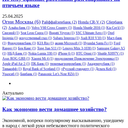
птичьем языке
25.04.2025
Огни Москвы
(6)
Райффайзенбанк
(2)
Honda CR-V
(2)
Сбербанк
(2)
Альфа-банк
(1)
Volvo V60 Cross Country
(1)
Honda Shuttle 2016
(1)
Kia Cee'd
(1)
Связной
(1)
Seat Leon Cupra
(1)
Bugatti Veyron
(1)
SSC Ultimate Aero
(1)
Opel
Insignia
(1)
искусственный глаз
(1)
Subaru Impreza
(1)
Audi R10 V10
(1)
Маст-банк
(1)
Фондсервисбанк
(1)
KIA Rio
(1)
акции Microsoft
(1)
Hyundai Santa Fe
(1)
Ford
Ranger
(1)
Бен Кинг
(1)
Tong Jian S11
(1)
Lenovo Miix 3-1030
(1)
Samsung Galaxy A5
(1)
НБД-Банк
(1)
Nokia Lumia 330
(1)
iPhone 6
(1)
HTC Omni
(1)
Shuttle XH97V
(1)
Asus ROG GR8
(1)
Xiaomi Mi 4
(1)
продолжение Приключение Электроника
(1)
Apple iPad Air 2
(1)
ПК-Банк
(1)
тюменьагропромбанк
(1)
Академрусбанк
(1)
Тинькофф
(1)
Royal Bank of Scotland
(1)
«Русский стандарт»
(1)
Дельта Кей
(1)
Уралсиб
(1)
Бинбанк
(1)
Panasonic Let’s Note RZ4
(1)
Актуально
Как экономно вести домашнее хозяйство?
Экономной, вопреки популярному высказыванию, ушедшему
в народ с легкой руки небезызвестного политического