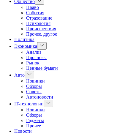
Показать
Общество
подменю
Право
События
Страхование
Психология
Происшествия
Прочее, другое
Политика
Показать
Экономика
подменю
Анализ
Прогнозы
Рынок
Ценные бумаги
Показать
Авто
подменю
Новинки
Обзоры
Советы
Автоновости
Показать
IT-технологии
подменю
Новинки
Обзоры
Гаджеты
Прочее
Новости