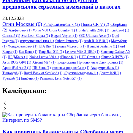
Россиянам рассказали об отсутствии
предпосылок серьезных изменений в налогах
23.12.2023
Огни Москвы
(6)
Райффайзенбанк
(2)
Honda CR-V
(2)
Сбербанк
(2)
Альфа-банк
(1)
Volvo V60 Cross Country
(1)
Honda Shuttle 2016
(1)
Kia Cee'd
(1)
Связной
(1)
Seat Leon Cupra
(1)
Bugatti Veyron
(1)
SSC Ultimate Aero
(1)
Opel
Insignia
(1)
искусственный глаз
(1)
Subaru Impreza
(1)
Audi R10 V10
(1)
Маст-банк
(1)
Фондсервисбанк
(1)
KIA Rio
(1)
акции Microsoft
(1)
Hyundai Santa Fe
(1)
Ford
Ranger
(1)
Бен Кинг
(1)
Tong Jian S11
(1)
Lenovo Miix 3-1030
(1)
Samsung Galaxy A5
(1)
НБД-Банк
(1)
Nokia Lumia 330
(1)
iPhone 6
(1)
HTC Omni
(1)
Shuttle XH97V
(1)
Asus ROG GR8
(1)
Xiaomi Mi 4
(1)
продолжение Приключение Электроника
(1)
Apple iPad Air 2
(1)
ПК-Банк
(1)
тюменьагропромбанк
(1)
Академрусбанк
(1)
Тинькофф
(1)
Royal Bank of Scotland
(1)
«Русский стандарт»
(1)
Дельта Кей
(1)
Уралсиб
(1)
Бинбанк
(1)
Panasonic Let’s Note RZ4
(1)
Калейдоскоп:
Как проверить баланс карты Сбербанка через