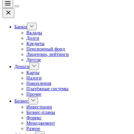
Меню
Цвет
Закрыть
переключателя
Показать
Банки
подменю
Вклады
Долги
Кредиты
Пенсионный фонд
Лицензии, рейтинги
Другое
Показать
Деньги
подменю
Карты
Налоги
Накопления
Платёжные системы
Прочее
Показать
Бизнес
подменю
Инвестиции
Бизнес-планы
Форекс
Менеджемент
Разное