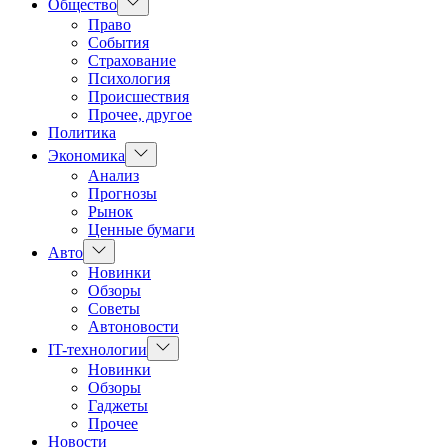
Показать
Общество
подменю
Право
События
Страхование
Психология
Происшествия
Прочее, другое
Политика
Показать
Экономика
подменю
Анализ
Прогнозы
Рынок
Ценные бумаги
Показать
Авто
подменю
Новинки
Обзоры
Советы
Автоновости
Показать
IT-технологии
подменю
Новинки
Обзоры
Гаджеты
Прочее
Новости