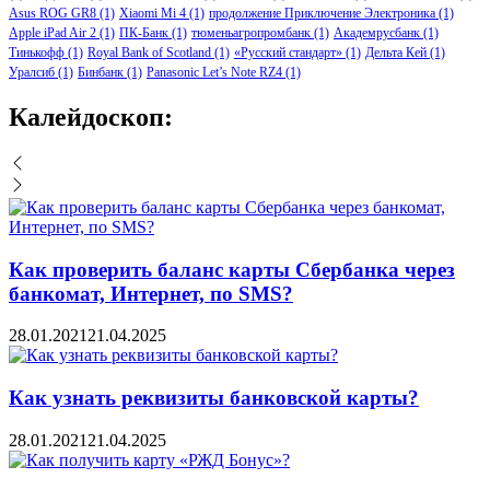
Asus ROG GR8
(1)
Xiaomi Mi 4
(1)
продолжение Приключение Электроника
(1)
Apple iPad Air 2
(1)
ПК-Банк
(1)
тюменьагропромбанк
(1)
Академрусбанк
(1)
Тинькофф
(1)
Royal Bank of Scotland
(1)
«Русский стандарт»
(1)
Дельта Кей
(1)
Уралсиб
(1)
Бинбанк
(1)
Panasonic Let’s Note RZ4
(1)
Калейдоскоп:
Как проверить баланс карты Сбербанка через
банкомат, Интернет, по SMS?
28.01.2021
21.04.2025
Как узнать реквизиты банковской карты?
28.01.2021
21.04.2025