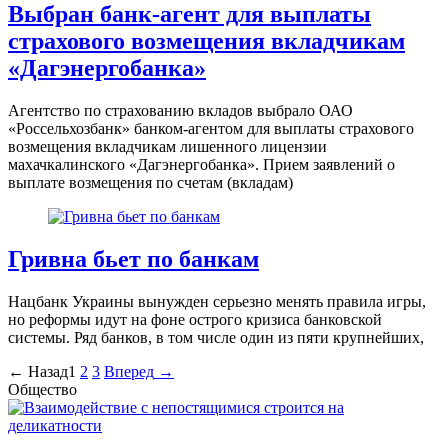
Выбран банк-агент для выплаты
страхового возмещения вкладчикам
«Дагэнергобанка»
Агентство по страхованию вкладов выбрало ОАО
«Россельхозбанк» банком-агентом для выплаты страхового
возмещения вкладчикам лишенного лицензии
махачкалинского «Дагэнергобанка». Прием заявлений о
выплате возмещения по счетам (вкладам)
Гривна бьет по банкам
Нацбанк Украины вынужден серьезно менять правила игры,
но реформы идут на фоне острого кризиса банковской
системы. Ряд банков, в том числе один из пяти крупнейших,
Пагинация
←
Назад
1
2
3
Вперед
→
Общество
записей