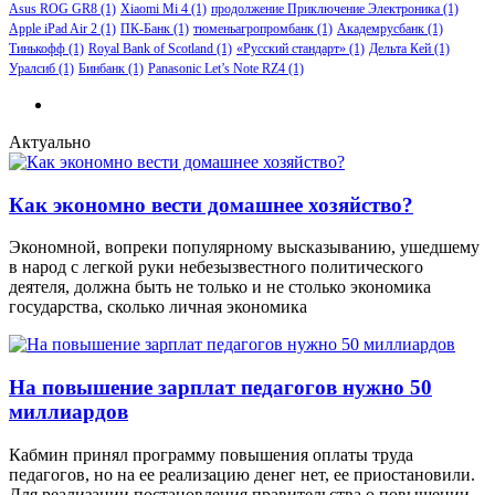
Asus ROG GR8
(1)
Xiaomi Mi 4
(1)
продолжение Приключение Электроника
(1)
Apple iPad Air 2
(1)
ПК-Банк
(1)
тюменьагропромбанк
(1)
Академрусбанк
(1)
Тинькофф
(1)
Royal Bank of Scotland
(1)
«Русский стандарт»
(1)
Дельта Кей
(1)
Уралсиб
(1)
Бинбанк
(1)
Panasonic Let’s Note RZ4
(1)
Актуально
Как экономно вести домашнее хозяйство?
Экономной, вопреки популярному высказыванию, ушедшему
в народ с легкой руки небезызвестного политического
деятеля, должна быть не только и не столько экономика
государства, сколько личная экономика
На повышение зарплат педагогов нужно 50
миллиардов
Кабмин принял программу повышения оплаты труда
педагогов, но на ее реализацию денег нет, ее приостановили.
Для реализации постановления правительства о повышении