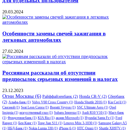
для отдельных пользователей
20.03.2024
Особенности замены свечей зажигания в
легковых автомобилях
27.02.2024
Россиянам рассказали об отсутствии
предпосылок серьезных изменений в налогах
23.12.2023
Огни Москвы
(6)
Райффайзенбанк
(2)
Honda CR-V
(2)
Сбербанк
(2)
Альфа-банк
(1)
Volvo V60 Cross Country
(1)
Honda Shuttle 2016
(1)
Kia Cee'd
(1)
Связной
(1)
Seat Leon Cupra
(1)
Bugatti Veyron
(1)
SSC Ultimate Aero
(1)
Opel
Insignia
(1)
искусственный глаз
(1)
Subaru Impreza
(1)
Audi R10 V10
(1)
Маст-банк
(1)
Фондсервисбанк
(1)
KIA Rio
(1)
акции Microsoft
(1)
Hyundai Santa Fe
(1)
Ford
Ranger
(1)
Бен Кинг
(1)
Tong Jian S11
(1)
Lenovo Miix 3-1030
(1)
Samsung Galaxy A5
(1)
НБД-Банк
(1)
Nokia Lumia 330
(1)
iPhone 6
(1)
HTC Omni
(1)
Shuttle XH97V
(1)