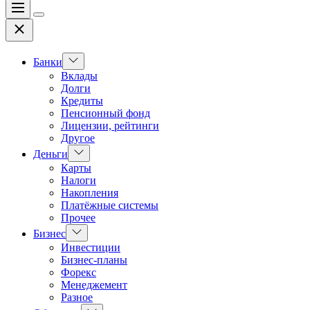
Меню
Цвет
Закрыть
переключателя
Показать
Банки
подменю
Вклады
Долги
Кредиты
Пенсионный фонд
Лицензии, рейтинги
Другое
Показать
Деньги
подменю
Карты
Налоги
Накопления
Платёжные системы
Прочее
Показать
Бизнес
подменю
Инвестиции
Бизнес-планы
Форекс
Менеджемент
Разное