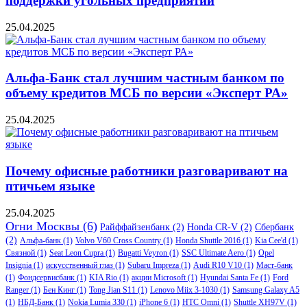
поддержки угольных предприятий
25.04.2025
Альфа-Банк стал лучшим частным банком по
объему кредитов МСБ по версии «Эксперт РА»
25.04.2025
Почему офисные работники разговаривают на
птичьем языке
25.04.2025
Огни Москвы
(6)
Райффайзенбанк
(2)
Honda CR-V
(2)
Сбербанк
(2)
Альфа-банк
(1)
Volvo V60 Cross Country
(1)
Honda Shuttle 2016
(1)
Kia Cee'd
(1)
Связной
(1)
Seat Leon Cupra
(1)
Bugatti Veyron
(1)
SSC Ultimate Aero
(1)
Opel
Insignia
(1)
искусственный глаз
(1)
Subaru Impreza
(1)
Audi R10 V10
(1)
Маст-банк
(1)
Фондсервисбанк
(1)
KIA Rio
(1)
акции Microsoft
(1)
Hyundai Santa Fe
(1)
Ford
Ranger
(1)
Бен Кинг
(1)
Tong Jian S11
(1)
Lenovo Miix 3-1030
(1)
Samsung Galaxy A5
(1)
НБД-Банк
(1)
Nokia Lumia 330
(1)
iPhone 6
(1)
HTC Omni
(1)
Shuttle XH97V
(1)