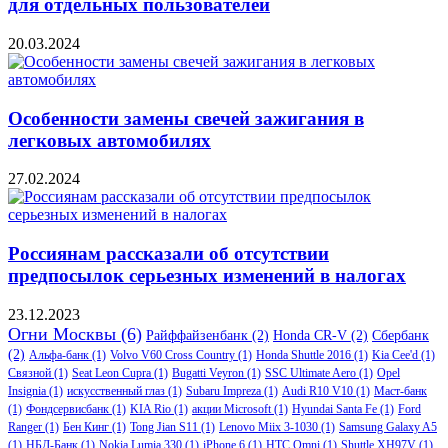
для отдельных пользователей
20.03.2024
Особенности замены свечей зажигания в
легковых автомобилях
27.02.2024
Россиянам рассказали об отсутствии
предпосылок серьезных изменений в налогах
23.12.2023
Огни Москвы
(6)
Райффайзенбанк
(2)
Honda CR-V
(2)
Сбербанк
(2)
Альфа-банк
(1)
Volvo V60 Cross Country
(1)
Honda Shuttle 2016
(1)
Kia Cee'd
(1)
Связной
(1)
Seat Leon Cupra
(1)
Bugatti Veyron
(1)
SSC Ultimate Aero
(1)
Opel
Insignia
(1)
искусственный глаз
(1)
Subaru Impreza
(1)
Audi R10 V10
(1)
Маст-банк
(1)
Фондсервисбанк
(1)
KIA Rio
(1)
акции Microsoft
(1)
Hyundai Santa Fe
(1)
Ford
Ranger
(1)
Бен Кинг
(1)
Tong Jian S11
(1)
Lenovo Miix 3-1030
(1)
Samsung Galaxy A5
(1)
НБД-Банк
(1)
Nokia Lumia 330
(1)
iPhone 6
(1)
HTC Omni
(1)
Shuttle XH97V
(1)