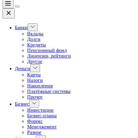
Меню
Цвет
Закрыть
переключателя
Показать
Банки
подменю
Вклады
Долги
Кредиты
Пенсионный фонд
Лицензии, рейтинги
Другое
Показать
Деньги
подменю
Карты
Налоги
Накопления
Платёжные системы
Прочее
Показать
Бизнес
подменю
Инвестиции
Бизнес-планы
Форекс
Менеджемент
Разное