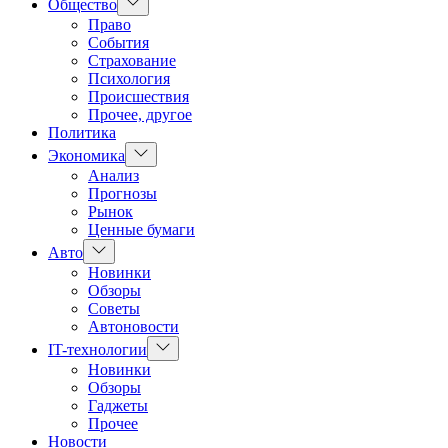
Показать
Общество
подменю
Право
События
Страхование
Психология
Происшествия
Прочее, другое
Политика
Показать
Экономика
подменю
Анализ
Прогнозы
Рынок
Ценные бумаги
Показать
Авто
подменю
Новинки
Обзоры
Советы
Автоновости
Показать
IT-технологии
подменю
Новинки
Обзоры
Гаджеты
Прочее
Новости