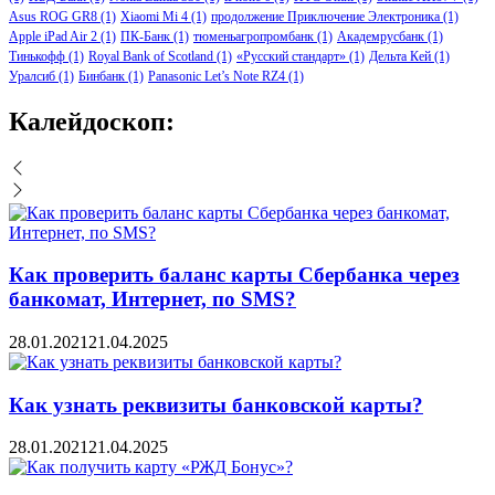
Asus ROG GR8
(1)
Xiaomi Mi 4
(1)
продолжение Приключение Электроника
(1)
Apple iPad Air 2
(1)
ПК-Банк
(1)
тюменьагропромбанк
(1)
Академрусбанк
(1)
Тинькофф
(1)
Royal Bank of Scotland
(1)
«Русский стандарт»
(1)
Дельта Кей
(1)
Уралсиб
(1)
Бинбанк
(1)
Panasonic Let’s Note RZ4
(1)
Калейдоскоп:
Как проверить баланс карты Сбербанка через
банкомат, Интернет, по SMS?
28.01.2021
21.04.2025
Как узнать реквизиты банковской карты?
28.01.2021
21.04.2025