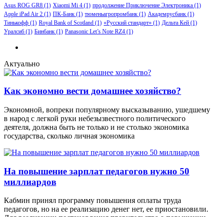
Asus ROG GR8
(1)
Xiaomi Mi 4
(1)
продолжение Приключение Электроника
(1)
Apple iPad Air 2
(1)
ПК-Банк
(1)
тюменьагропромбанк
(1)
Академрусбанк
(1)
Тинькофф
(1)
Royal Bank of Scotland
(1)
«Русский стандарт»
(1)
Дельта Кей
(1)
Уралсиб
(1)
Бинбанк
(1)
Panasonic Let’s Note RZ4
(1)
Актуально
Как экономно вести домашнее хозяйство?
Экономной, вопреки популярному высказыванию, ушедшему
в народ с легкой руки небезызвестного политического
деятеля, должна быть не только и не столько экономика
государства, сколько личная экономика
На повышение зарплат педагогов нужно 50
миллиардов
Кабмин принял программу повышения оплаты труда
педагогов, но на ее реализацию денег нет, ее приостановили.