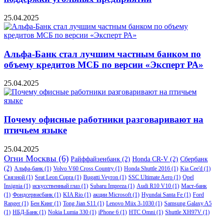
25.04.2025
Альфа-Банк стал лучшим частным банком по
объему кредитов МСБ по версии «Эксперт РА»
25.04.2025
Почему офисные работники разговаривают на
птичьем языке
25.04.2025
Огни Москвы
(6)
Райффайзенбанк
(2)
Honda CR-V
(2)
Сбербанк
(2)
Альфа-банк
(1)
Volvo V60 Cross Country
(1)
Honda Shuttle 2016
(1)
Kia Cee'd
(1)
Связной
(1)
Seat Leon Cupra
(1)
Bugatti Veyron
(1)
SSC Ultimate Aero
(1)
Opel
Insignia
(1)
искусственный глаз
(1)
Subaru Impreza
(1)
Audi R10 V10
(1)
Маст-банк
(1)
Фондсервисбанк
(1)
KIA Rio
(1)
акции Microsoft
(1)
Hyundai Santa Fe
(1)
Ford
Ranger
(1)
Бен Кинг
(1)
Tong Jian S11
(1)
Lenovo Miix 3-1030
(1)
Samsung Galaxy A5
(1)
НБД-Банк
(1)
Nokia Lumia 330
(1)
iPhone 6
(1)
HTC Omni
(1)
Shuttle XH97V
(1)