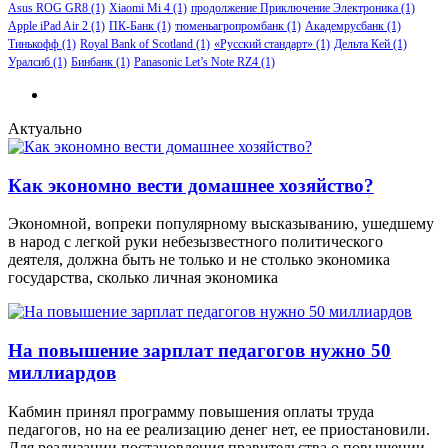
Asus ROG GR8
(1)
Xiaomi Mi 4
(1)
продолжение Приключение Электроника
(1)
Apple iPad Air 2
(1)
ПК-Банк
(1)
тюменьагропромбанк
(1)
Академрусбанк
(1)
Тинькофф
(1)
Royal Bank of Scotland
(1)
«Русский стандарт»
(1)
Дельта Кей
(1)
Уралсиб
(1)
Бинбанк
(1)
Panasonic Let’s Note RZ4
(1)
Актуально
Как экономно вести домашнее хозяйство?
Экономной, вопреки популярному высказыванию, ушедшему
в народ с легкой руки небезызвестного политического
деятеля, должна быть не только и не столько экономика
государства, сколько личная экономика
На повышение зарплат педагогов нужно 50
миллиардов
Кабмин принял программу повышения оплаты труда
педагогов, но на ее реализацию денег нет, ее приостановили.
Для реализации постановления правительства о повышении