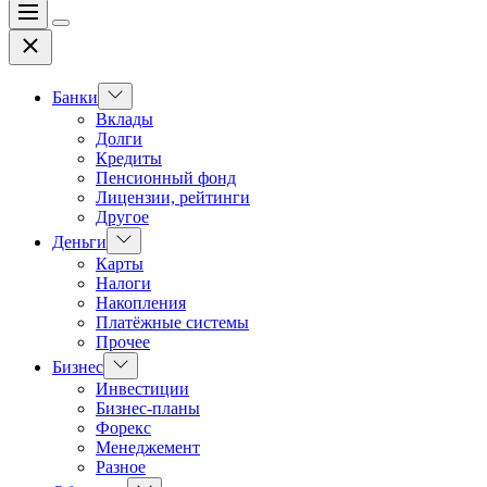
Меню
Цвет
Закрыть
переключателя
Показать
Банки
подменю
Вклады
Долги
Кредиты
Пенсионный фонд
Лицензии, рейтинги
Другое
Показать
Деньги
подменю
Карты
Налоги
Накопления
Платёжные системы
Прочее
Показать
Бизнес
подменю
Инвестиции
Бизнес-планы
Форекс
Менеджемент
Разное