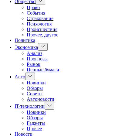
Показать
Общество
подменю
Право
События
Страхование
Психология
Происшествия
Прочее, другое
Политика
Показать
Экономика
подменю
Анализ
Прогнозы
Рынок
Ценные бумаги
Показать
Авто
подменю
Новинки
Обзоры
Советы
Автоновости
Показать
IT-технологии
подменю
Новинки
Обзоры
Гаджеты
Прочее
Новости