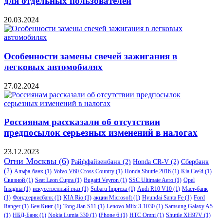
для отдельных пользователей
20.03.2024
Особенности замены свечей зажигания в
легковых автомобилях
27.02.2024
Россиянам рассказали об отсутствии
предпосылок серьезных изменений в налогах
23.12.2023
Огни Москвы
(6)
Райффайзенбанк
(2)
Honda CR-V
(2)
Сбербанк
(2)
Альфа-банк
(1)
Volvo V60 Cross Country
(1)
Honda Shuttle 2016
(1)
Kia Cee'd
(1)
Связной
(1)
Seat Leon Cupra
(1)
Bugatti Veyron
(1)
SSC Ultimate Aero
(1)
Opel
Insignia
(1)
искусственный глаз
(1)
Subaru Impreza
(1)
Audi R10 V10
(1)
Маст-банк
(1)
Фондсервисбанк
(1)
KIA Rio
(1)
акции Microsoft
(1)
Hyundai Santa Fe
(1)
Ford
Ranger
(1)
Бен Кинг
(1)
Tong Jian S11
(1)
Lenovo Miix 3-1030
(1)
Samsung Galaxy A5
(1)
НБД-Банк
(1)
Nokia Lumia 330
(1)
iPhone 6
(1)
HTC Omni
(1)
Shuttle XH97V
(1)