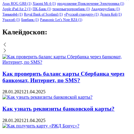
Asus ROG GR8
(1)
Xiaomi Mi 4
(1)
продолжение Приключение Электроника
(1)
Apple iPad Air 2
(1)
ПК-Банк
(1)
тюменьагропромбанк
(1)
Академрусбанк
(1)
Тинькофф
(1)
Royal Bank of Scotland
(1)
«Русский стандарт»
(1)
Дельта Кей
(1)
Уралсиб
(1)
Бинбанк
(1)
Panasonic Let’s Note RZ4
(1)
Калейдоскоп:
Как проверить баланс карты Сбербанка через
банкомат, Интернет, по SMS?
28.01.2021
21.04.2025
Как узнать реквизиты банковской карты?
28.01.2021
21.04.2025