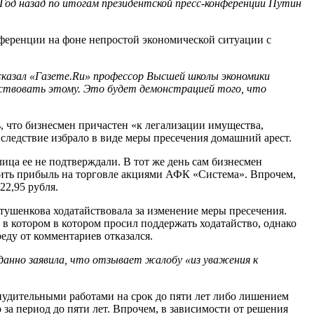
Год назад по итогам президентской пресс-конференции Путин
ференции на фоне непростой экономической ситуации с
 сказал «Газете.Ru» профессор Высшей школы экономики
бствовать этому. Это будет демонстрацией того, что
, что бизнесмен причастен «к легализации имущества,
следствие избрало в виде меры пресечения домашний арест.
ица ее не подтверждали. В тот же день сам бизнесмен
чить прибыль на торговле акциями АФК «Система». Впрочем,
22,95 рубля.
втушенкова ходатайствовала за изменение меры пресечения.
 котором в котором просил поддержать ходатайство, однако
ду от комментариев отказался.
данно заявила, что отзывает жалобу «из уважения к
инудительными работами на срок до пяти лет либо лишением
 за период до пяти лет. Впрочем, в зависимости от решения