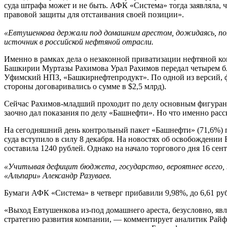
суда штрафа может и не быть. АФК «Система» тогда заявляла,
правовой защиты для отстаивания своей позиции».
«Евтушенкова держали под домашним арестом, дожидаясь, пок
источник в российской нефтяной отрасли.
Именно в рамках дела о незаконной приватизации нефтяной ко
Башкирии Муртазы Рахимова Урал Рахимов передал четырем б
Уфимский НПЗ, «Башкирнефтепродукт». По одной из версий, ф
стороны договаривались о сумме в $2,5 млрд).
Сейчас Рахимов-младший проходит по делу основным фигуранто
заочно дал показания по делу «Башнефти». Но что именно расс
На сегодняшний день контрольный пакет «Башнефти» (71,6%) 
суда вступило в силу 8 декабря. На новостях об освобождени
составила 1240 рублей. Однако на начало торгового дня 16 сен
«Учитывая дефицит бюджета, государство, вероятнее всего,
«Альпари» Александр Разуваев.
Бумаги АФК «Система» в четверг прибавили 9,98%, до 6,61 рубл
«Выход Евтушенкова из-под домашнего ареста, безусловно, я
стратегию развития компании, — комментирует аналитик Рай