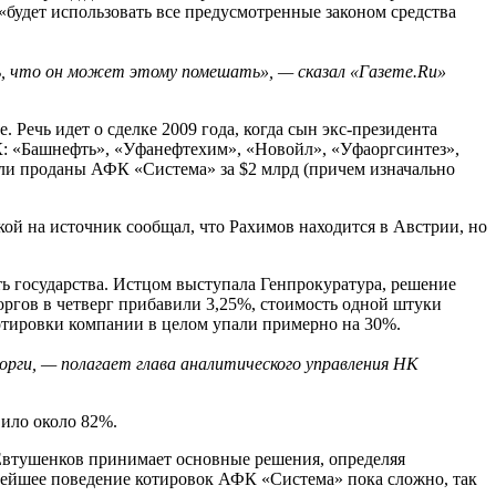
«будет использовать все предусмотренные законом средства
ь, что он может этому помешать», — сказал «Газете.Ru»
ечь идет о сделке 2009 года, когда сын экс-президента
: «Башнефть», «Уфанефтехим», «Новойл», «Уфаоргсинтез»,
ли проданы АФК «Система» за $2 млрд (причем изначально
ой на источник сообщал, что Рахимов находится в Австрии, но
 государства. Истцом выступала Генпрокуратура, решение
оргов в четверг прибавили 3,25%, стоимость одной штуки
 котировки компании в целом упали примерно на 30%.
ги, — полагает глава аналитического управления НК
вило около 82%.
 Евтушенков принимает основные решения, определяя
ейшее поведение котировок АФК «Система» пока сложно, так