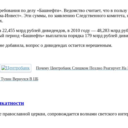
ребования по делу «Башнефти». Ведомство считает, что в польз
ема-Инвест». Эти суммы, по заявлению Следственного комитета,
х.
22,455 млрд рублей дивидендов, в 2010 году — 48,283 млрд рубл
нный период «Башнефть» выплатила порядка 179 млрд рублей див
 не добавила, вопрос о дивидендах остается нерешенным.
Почему Центробанк Слишком Поздно Реагирует На
 Тулин Вернулся В ЦБ
икатности
 православной церкви, сопровождается волнами светского инте