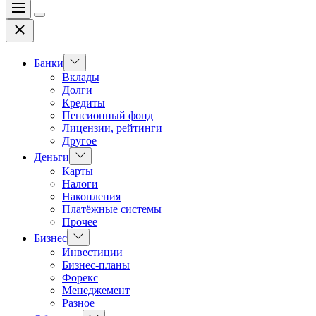
Меню
Цвет
Закрыть
переключателя
Показать
Банки
подменю
Вклады
Долги
Кредиты
Пенсионный фонд
Лицензии, рейтинги
Другое
Показать
Деньги
подменю
Карты
Налоги
Накопления
Платёжные системы
Прочее
Показать
Бизнес
подменю
Инвестиции
Бизнес-планы
Форекс
Менеджемент
Разное