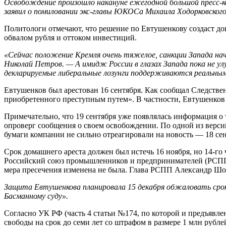
Освобождение произошло накануне ежегодной большой пресс-к
заявил о помиловании экс-главы ЮКОСа Михаила Ходорковского
Политологи отмечают, что решение по Евтушенкову создаст 
обвалом рубля и оттоком инвестиций.
«Сейчас положение Кремля очень тяжелое, санкции Запада нач
Николай Петров. — А имидж России в глазах Запада пока не 
декларируемые либеральные лозунги поддерживаются реальны
Евтушенков был арестован 16 сентября. Как сообщал Следствен
приобретенного преступным путем». В частности, Евтушенков 
Примечательно, что 19 сентября уже появлялась информация о 
опроверг сообщения о своем освобождении. По одной из верси
бумаги компании не сильно отреагировали на новость — 18 сент
Срок домашнего ареста должен был истечь 16 ноября, но 14-го 
Российский союз промышленников и предпринимателей (РСПП) 
мера пресечения изменена не была. Глава РСПП Александр Шох
Защита Евтушенкова планировала 15 декабря обжаловать срок 
Басманному суду».
Согласно УК РФ (часть 4 статьи №174, по которой и предъявл
свободы на срок до семи лет со штрафом в размере 1 млн рубле