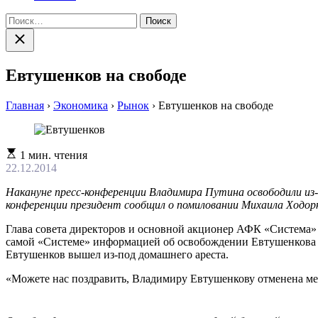
Найти:
Закрыть
поиск
Евтушенков на свободе
Главная
›
Экономика
›
Рынок
›
Евтушенков на свободе
Расчетное
1 мин. чтения
время
22.12.2014
чтения
Накануне пресс-конференции Владимира Путина освободили из
конференции президент сообщил о помиловании Михаила Ходор
Глава совета директоров и основной акционер АФК «Система» 
самой «Системе» информацией об освобождении Евтушенкова по
Евтушенков вышел из-под домашнего ареста.
«Можете нас поздравить, Владимиру Евтушенкову отменена мера