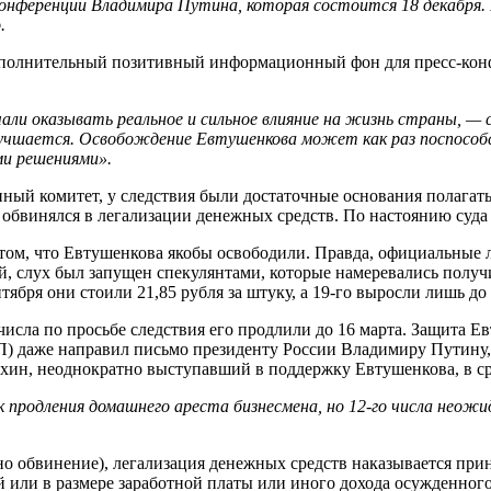
онференции Владимира Путина, которая состоится 18 декабря. 
.
дополнительный позитивный информационный фон для пресс-кон
али оказывать реальное и сильное влияние на жизнь страны, —
улучшается. Освобождение Евтушенкова может как раз поспосо
ми решениями».
ный комитет, у следствия были достаточные основания полагать
обвинялся в легализации денежных средств. По настоянию суда 
том, что Евтушенкова якобы освободили. Правда, официальные л
й, слух был запущен спекулянтами, которые намеревались полу
ября они стоили 21,85 рубля за штуку, а 19-го выросли лишь до 
числа по просьбе следствия его продлили до 16 марта. Защита Е
даже направил письмо президенту России Владимиру Путину, в
ин, неоднократно выступавший в поддержку Евтушенкова, в сре
продления домашнего ареста бизнесмена, но 12-го числа неожи
ено обвинение), легализация денежных средств наказывается пр
й или в размере заработной платы или иного дохода осужденного