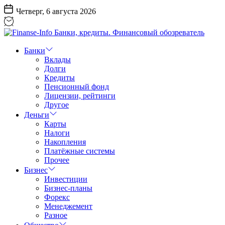
Перейти
Четверг, 6 августа 2026
к
содержанию
Finanse-
Info
Банки
Банки,
Вклады
кредиты.
Долги
Финансовый
Кредиты
обозреватель
Пенсионный фонд
Лицензии, рейтинги
Другое
Деньги
Карты
Налоги
Накопления
Платёжные системы
Прочее
Бизнес
Инвестиции
Бизнес-планы
Форекс
Менеджемент
Разное