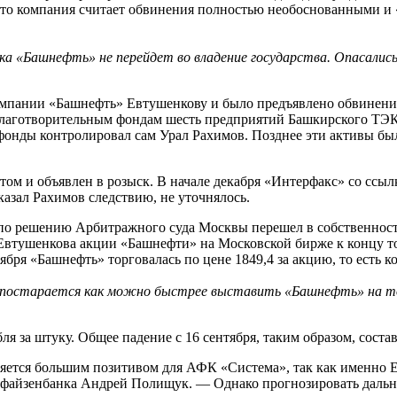
 что компания считает обвинения полностью необоснованными и 
а «Башнефть» не перейдет во владение государства. Опасалис
мпании «Башнефть» Евтушенкову и было предъявлено обвинение. Р
лаготворительным фондам шесть предприятий Башкирского ТЭК
онды контролировал сам Урал Рахимов. Позднее эти активы бы
м и объявлен в розыск. В начале декабря «Интерфакс» со ссылк
казал Рахимов следствию, не уточнялось.
по решению Арбитражного суда Москвы перешел в собственность
и Евтушенкова акции «Башнефти» на Московской бирже к концу т
тября «Башнефть» торговалась по цене 1849,4 за акцию, то есть
 постарается как можно быстрее выставить «Башнефть» на тор
я за штуку. Общее падение с 16 сентября, таким образом, соста
вляется большим позитивом для АФК «Система», так как именно
ффайзенбанка Андрей Полищук. — Однако прогнозировать дальн