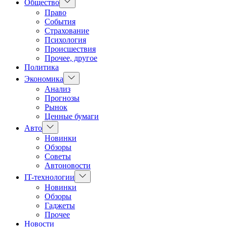
Показать
Общество
подменю
Право
События
Страхование
Психология
Происшествия
Прочее, другое
Политика
Показать
Экономика
подменю
Анализ
Прогнозы
Рынок
Ценные бумаги
Показать
Авто
подменю
Новинки
Обзоры
Советы
Автоновости
Показать
IT-технологии
подменю
Новинки
Обзоры
Гаджеты
Прочее
Новости