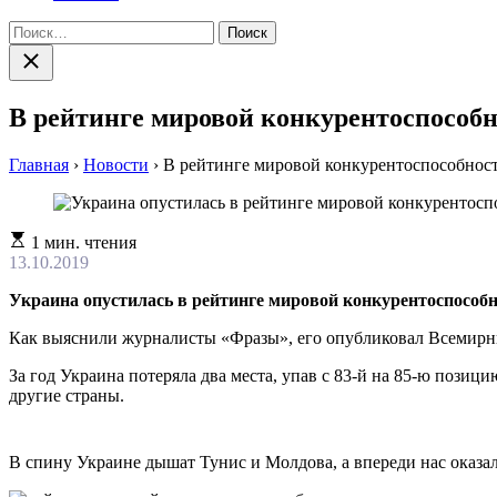
Найти:
Закрыть
поиск
В рейтинге мировой конкурентоспособ
Главная
›
Новости
›
В рейтинге мировой конкурентоспособнос
Расчетное
1 мин. чтения
время
13.10.2019
чтения
Украина опустилась в рейтинге мировой конкурентоспособн
Как выяснили журналисты «Фразы», его опубликовал Всемир
За год Украина потеряла два места, упав с 83-й на 85-ю позици
другие страны.
В спину Украине дышат Тунис и Молдова, а впереди нас оказа