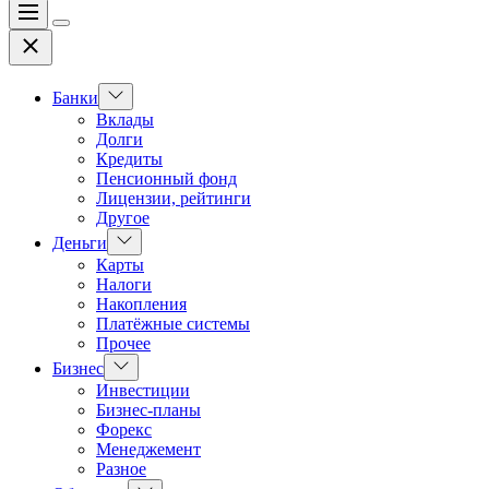
Меню
Цвет
Закрыть
переключателя
Показать
Банки
подменю
Вклады
Долги
Кредиты
Пенсионный фонд
Лицензии, рейтинги
Другое
Показать
Деньги
подменю
Карты
Налоги
Накопления
Платёжные системы
Прочее
Показать
Бизнес
подменю
Инвестиции
Бизнес-планы
Форекс
Менеджемент
Разное