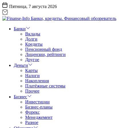
Перейти
Пятница, 7 августа 2026
к
содержанию
Finanse-
Info
Банки
Банки,
Вклады
кредиты.
Долги
Финансовый
Кредиты
обозреватель
Пенсионный фонд
Лицензии, рейтинги
Другое
Деньги
Карты
Налоги
Накопления
Платёжные системы
Прочее
Бизнес
Инвестиции
Бизнес-планы
Форекс
Менеджемент
Разное