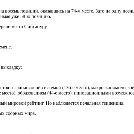
у на восемь позиций, оказавшись на 74-м месте. Зато на одну по
нимая уже 58-ю позицию.
рвое место Сингапуру.
емене.
 выкладку:
бстоят с финансовой системой (136-е место), макроэкономической
е место), образованием (44-е место), инновационными возможнос
ный мировой рейтинг. Но наблюдается печальная тенденция.
ых сборных мирa.