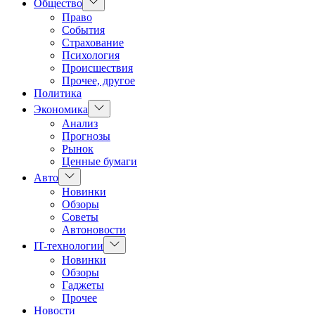
Показать
Общество
подменю
Право
События
Страхование
Психология
Происшествия
Прочее, другое
Политика
Показать
Экономика
подменю
Анализ
Прогнозы
Рынок
Ценные бумаги
Показать
Авто
подменю
Новинки
Обзоры
Советы
Автоновости
Показать
IT-технологии
подменю
Новинки
Обзоры
Гаджеты
Прочее
Новости