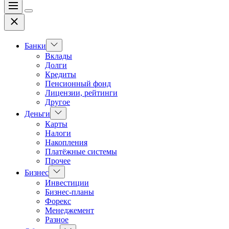
Меню
Цвет
Закрыть
переключателя
Показать
Банки
подменю
Вклады
Долги
Кредиты
Пенсионный фонд
Лицензии, рейтинги
Другое
Показать
Деньги
подменю
Карты
Налоги
Накопления
Платёжные системы
Прочее
Показать
Бизнес
подменю
Инвестиции
Бизнес-планы
Форекс
Менеджемент
Разное