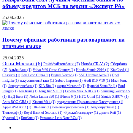
объему кредитов МСБ по версии «Эксперт РА»
25.04.2025
Почему офисные работники разговаривают на
птичьем языке
25.04.2025
Огни Москвы
(6)
Райффайзенбанк
(2)
Honda CR-V
(2)
Сбербанк
(2)
Альфа-банк
(1)
Volvo V60 Cross Country
(1)
Honda Shuttle 2016
(1)
Kia Cee'd
(1)
Связной
(1)
Seat Leon Cupra
(1)
Bugatti Veyron
(1)
SSC Ultimate Aero
(1)
Opel
Insignia
(1)
искусственный глаз
(1)
Subaru Impreza
(1)
Audi R10 V10
(1)
Маст-банк
(1)
Фондсервисбанк
(1)
KIA Rio
(1)
акции Microsoft
(1)
Hyundai Santa Fe
(1)
Ford
Ranger
(1)
Бен Кинг
(1)
Tong Jian S11
(1)
Lenovo Miix 3-1030
(1)
Samsung Galaxy A5
(1)
НБД-Банк
(1)
Nokia Lumia 330
(1)
iPhone 6
(1)
HTC Omni
(1)
Shuttle XH97V
(1)
Asus ROG GR8
(1)
Xiaomi Mi 4
(1)
продолжение Приключение Электроника
(1)
Apple iPad Air 2
(1)
ПК-Банк
(1)
тюменьагропромбанк
(1)
Академрусбанк
(1)
Тинькофф
(1)
Royal Bank of Scotland
(1)
«Русский стандарт»
(1)
Дельта Кей
(1)
Уралсиб
(1)
Бинбанк
(1)
Panasonic Let’s Note RZ4
(1)