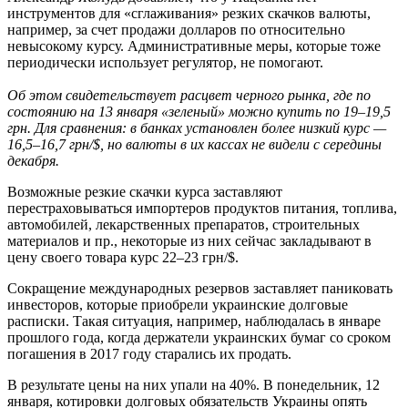
инструментов для «сглаживания» резких скачков валюты,
например, за счет продажи долларов по относительно
невысокому курсу. Административные меры, которые тоже
периодически использует регулятор, не помогают.
Об этом свидетельствует расцвет черного рынка, где по
состоянию на 13 января «зеленый» можно купить по 19–19,5
грн. Для сравнения: в банках установлен более низкий курс —
16,5–16,7 грн/$, но валюты в их кассах не видели с середины
декабря.
Возможные резкие скачки курса заставляют
перестраховываться импортеров продуктов питания, топлива,
автомобилей, лекарственных препаратов, строительных
материалов и пр., некоторые из них сейчас закладывают в
цену своего товара курс 22–23 грн/$.
Сокращение международных резервов заставляет паниковать
инвесторов, которые приобрели украинские долговые
расписки. Такая ситуация, например, наблюдалась в январе
прошлого года, когда держатели украинских бумаг со сроком
погашения в 2017 году старались их продать.
В результате цены на них упали на 40%. В понедельник, 12
января, котировки долговых обязательств Украины опять