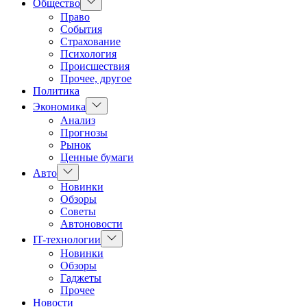
Показать
Общество
подменю
Право
События
Страхование
Психология
Происшествия
Прочее, другое
Политика
Показать
Экономика
подменю
Анализ
Прогнозы
Рынок
Ценные бумаги
Показать
Авто
подменю
Новинки
Обзоры
Советы
Автоновости
Показать
IT-технологии
подменю
Новинки
Обзоры
Гаджеты
Прочее
Новости