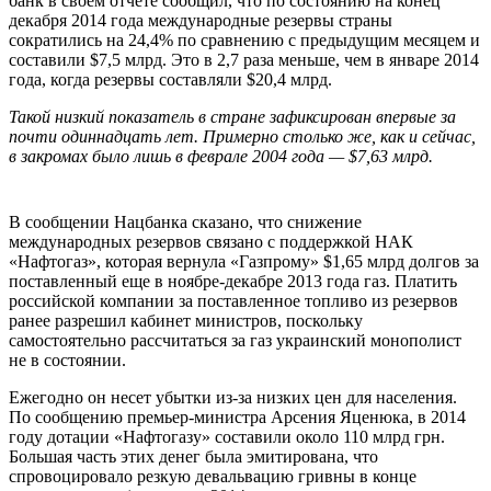
банк в своем отчете сообщил, что по состоянию на конец
декабря 2014 года международные резервы страны
сократились на 24,4% по сравнению с предыдущим месяцем и
составили $7,5 млрд. Это в 2,7 раза меньше, чем в январе 2014
года, когда резервы составляли $20,4 млрд.
Такой низкий показатель в стране зафиксирован впервые за
почти одиннадцать лет. Примерно столько же, как и сейчас,
в закромах было лишь в феврале 2004 года — $7,63 млрд.
В сообщении Нацбанка сказано, что снижение
международных резервов связано с поддержкой НАК
«Нафтогаз», которая вернула «Газпрому» $1,65 млрд долгов за
поставленный еще в ноябре-декабре 2013 года газ. Платить
российской компании за поставленное топливо из резервов
ранее разрешил кабинет министров, поскольку
самостоятельно рассчитаться за газ украинский монополист
не в состоянии.
Ежегодно он несет убытки из-за низких цен для населения.
По сообщению премьер-министра Арсения Яценюка, в 2014
году дотации «Нафтогазу» составили около 110 млрд грн.
Большая часть этих денег была эмитирована, что
спровоцировало резкую девальвацию гривны в конце