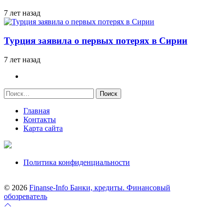
7 лет назад
Турция заявила о первых потерях в Сирии
7 лет назад
Найти:
Главная
Контакты
Карта сайта
Политика конфиденциальности
© 2026
Finanse-Info Банки, кредиты. Финансовый
обозреватель
Перейти
к