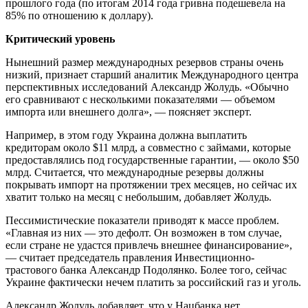
прошлого года (по итогам 2014 года гривна подешевела на
85% по отношению к доллару).
Критический уровень
Нынешний размер международных резервов страны очень
низкий, признает старший аналитик Международного центра
перспективных исследований Александр Жолудь. «Обычно
его сравнивают с несколькими показателями — объемом
импорта или внешнего долга», — поясняет эксперт.
Например, в этом году Украина должна выплатить
кредиторам около $11 млрд, а совместно с займами, которые
предоставлялись под государственные гарантии, — около $50
млрд. Считается, что международные резервы должны
покрывать импорт на протяжении трех месяцев, но сейчас их
хватит только на месяц с небольшим, добавляет Жолудь.
Пессимистические показатели приводят к массе проблем.
«Главная из них — это дефолт. Он возможен в том случае,
если стране не удастся привлечь внешнее финансирование»,
— считает председатель правления Инвестиционно-
трастового банка Александр Подолянко. Более того, сейчас
Украине фактически нечем платить за российский газ и уголь.
Александр Жолудь добавляет, что у Нацбанка нет