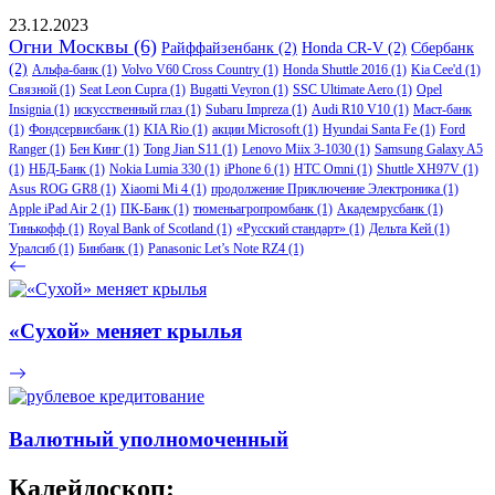
23.12.2023
Огни Москвы
(6)
Райффайзенбанк
(2)
Honda CR-V
(2)
Сбербанк
(2)
Альфа-банк
(1)
Volvo V60 Cross Country
(1)
Honda Shuttle 2016
(1)
Kia Cee'd
(1)
Связной
(1)
Seat Leon Cupra
(1)
Bugatti Veyron
(1)
SSC Ultimate Aero
(1)
Opel
Insignia
(1)
искусственный глаз
(1)
Subaru Impreza
(1)
Audi R10 V10
(1)
Маст-банк
(1)
Фондсервисбанк
(1)
KIA Rio
(1)
акции Microsoft
(1)
Hyundai Santa Fe
(1)
Ford
Ranger
(1)
Бен Кинг
(1)
Tong Jian S11
(1)
Lenovo Miix 3-1030
(1)
Samsung Galaxy A5
(1)
НБД-Банк
(1)
Nokia Lumia 330
(1)
iPhone 6
(1)
HTC Omni
(1)
Shuttle XH97V
(1)
Asus ROG GR8
(1)
Xiaomi Mi 4
(1)
продолжение Приключение Электроника
(1)
Apple iPad Air 2
(1)
ПК-Банк
(1)
тюменьагропромбанк
(1)
Академрусбанк
(1)
Тинькофф
(1)
Royal Bank of Scotland
(1)
«Русский стандарт»
(1)
Дельта Кей
(1)
Уралсиб
(1)
Бинбанк
(1)
Panasonic Let’s Note RZ4
(1)
«Сухой» меняет крылья
Валютный уполномоченный
Калейдоскоп: