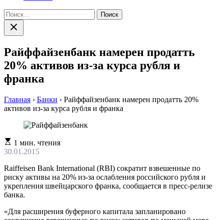
Найти:
Закрыть
поиск
Райффайзенбанк намерен продатть
20% активов из-за курса рубля и
франка
Главная
›
Банки
›
Райффайзенбанк намерен продатть 20%
активов из-за курса рубля и франка
Расчетное
1 мин. чтения
время
30.01.2015
чтения
Raiffeisen Bank International (RBI) сократит взвешенные по
риску активы на 20% из-за ослабления российского рубля и
укрепления швейцарского франка, сообщается в пресс-релизе
банка.
«Для расширения буферного капитала запланировано