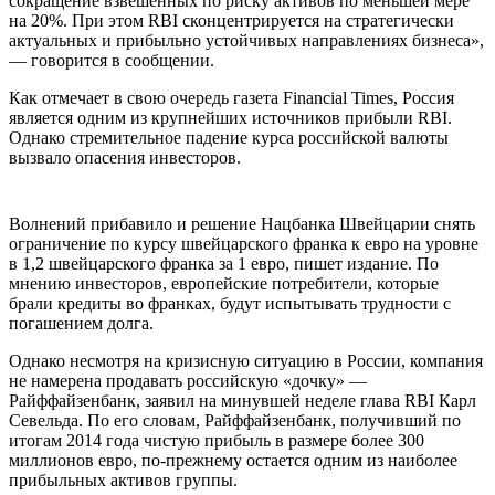
сокращение взвешенных по риску активов по меньшей мере
на 20%. При этом RBI сконцентрируется на стратегически
актуальных и прибыльно устойчивых направлениях бизнеса»,
— говорится в сообщении.
Как отмечает в свою очередь газета Financial Times, Россия
является одним из крупнейших источников прибыли RBI.
Однако стремительное падение курса российской валюты
вызвало опасения инвесторов.
Волнений прибавило и решение Нацбанка Швейцарии снять
ограничение по курсу швейцарского франка к евро на уровне
в 1,2 швейцарского франка за 1 евро, пишет издание. По
мнению инвесторов, европейские потребители, которые
брали кредиты во франках, будут испытывать трудности с
погашением долга.
Однако несмотря на кризисную ситуацию в России, компания
не намерена продавать российскую «дочку» —
Райффайзенбанк, заявил на минувшей неделе глава RBI Карл
Севельда. По его словам, Райффайзенбанк, получивший по
итогам 2014 года чистую прибыль в размере более 300
миллионов евро, по-прежнему остается одним из наиболее
прибыльных активов группы.