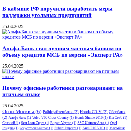
В кабмине РФ поручили выработать меры
поддержки угольных предприятий
25.04.2025
Альфа-Банк стал лучшим частным банком по
объему кредитов МСБ по версии «Эксперт РА»
25.04.2025
Почему офисные работники разговаривают на
птичьем языке
25.04.2025
Огни Москвы
(6)
Райффайзенбанк
(2)
Honda CR-V
(2)
Сбербанк
(2)
Альфа-банк
(1)
Volvo V60 Cross Country
(1)
Honda Shuttle 2016
(1)
Kia Cee'd
(1)
Связной
(1)
Seat Leon Cupra
(1)
Bugatti Veyron
(1)
SSC Ultimate Aero
(1)
Opel
Insignia
(1)
искусственный глаз
(1)
Subaru Impreza
(1)
Audi R10 V10
(1)
Маст-банк