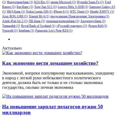
(1)
Фондсервисбанк
(1)
KIA Rio
(1)
акции Microsoft
(1)
Hyundai Santa Fe
(1)
Ford
Ranger
(1)
Бен Кинг
(1)
Tong Jian S11
(1)
Lenovo Miix 3-1030
(1)
Samsung Galaxy A5
(1)
НБД-Банк
(1)
Nokia Lumia 330
(1)
iPhone 6
(1)
HTC Omni
(1)
Shuttle XH97V
(1)
Asus ROG GR8
(1)
Xiaomi Mi 4
(1)
продолжение Приключение Электроника
(1)
Apple iPad Air 2
(1)
ПК-Банк
(1)
тюменьагропромбанк
(1)
Академрусбанк
(1)
Тинькофф
(1)
Royal Bank of Scotland
(1)
«Русский стандарт»
(1)
Дельта Кей
(1)
Уралсиб
(1)
Бинбанк
(1)
Panasonic Let’s Note RZ4
(1)
Актуально
Как экономно вести домашнее хозяйство?
Экономной, вопреки популярному высказыванию, ушедшему
в народ с легкой руки небезызвестного политического
деятеля, должна быть не только и не столько экономика
государства, сколько личная экономика
На повышение зарплат педагогов нужно 50
миллиардов