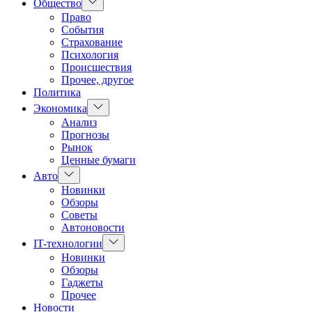
Показать
Общество
подменю
Право
События
Страхование
Психология
Происшествия
Прочее, другое
Политика
Показать
Экономика
подменю
Анализ
Прогнозы
Рынок
Ценные бумаги
Показать
Авто
подменю
Новинки
Обзоры
Советы
Автоновости
Показать
IT-технологии
подменю
Новинки
Обзоры
Гаджеты
Прочее
Новости