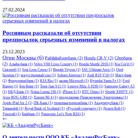
27.02.2024
Россиянам рассказали об отсутствии
предпосылок серьезных изменений в налогах
23.12.2023
Огни Москвы
(6)
Райффайзенбанк
(2)
Honda CR-V
(2)
Сбербанк
(2)
Альфа-банк
(1)
Volvo V60 Cross Country
(1)
Honda Shuttle 2016
(1)
Kia Cee'd
(1)
Связной
(1)
Seat Leon Cupra
(1)
Bugatti Veyron
(1)
SSC Ultimate Aero
(1)
Opel
Insignia
(1)
искусственный глаз
(1)
Subaru Impreza
(1)
Audi R10 V10
(1)
Маст-банк
(1)
Фондсервисбанк
(1)
KIA Rio
(1)
акции Microsoft
(1)
Hyundai Santa Fe
(1)
Ford
Ranger
(1)
Бен Кинг
(1)
Tong Jian S11
(1)
Lenovo Miix 3-1030
(1)
Samsung Galaxy A5
(1)
НБД-Банк
(1)
Nokia Lumia 330
(1)
iPhone 6
(1)
HTC Omni
(1)
Shuttle XH97V
(1)
Asus ROG GR8
(1)
Xiaomi Mi 4
(1)
продолжение Приключение Электроника
(1)
Apple iPad Air 2
(1)
ПК-Банк
(1)
тюменьагропромбанк
(1)
Академрусбанк
(1)
Тинькофф
(1)
Royal Bank of Scotland
(1)
«Русский стандарт»
(1)
Дельта Кей
(1)
Уралсиб
(1)
Бинбанк
(1)
Panasonic Let’s Note RZ4
(1)
О деятельности ООО КБ «АкадемРусБанк»