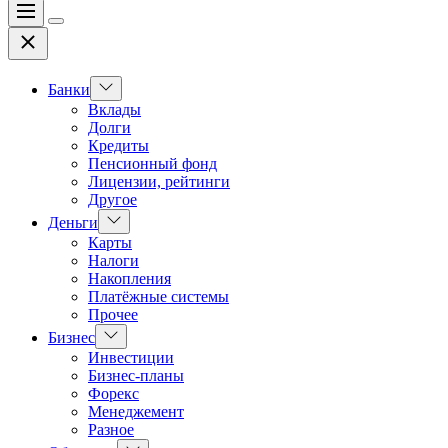
Меню
Цвет
Закрыть
переключателя
Показать
Банки
подменю
Вклады
Долги
Кредиты
Пенсионный фонд
Лицензии, рейтинги
Другое
Показать
Деньги
подменю
Карты
Налоги
Накопления
Платёжные системы
Прочее
Показать
Бизнес
подменю
Инвестиции
Бизнес-планы
Форекс
Менеджемент
Разное