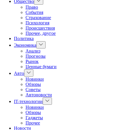
Показать
Общество
подменю
Право
События
Страхование
Психология
Происшествия
Прочее, другое
Политика
Показать
Экономика
подменю
Анализ
Прогнозы
Рынок
Ценные бумаги
Показать
Авто
подменю
Новинки
Обзоры
Советы
Автоновости
Показать
IT-технологии
подменю
Новинки
Обзоры
Гаджеты
Прочее
Новости