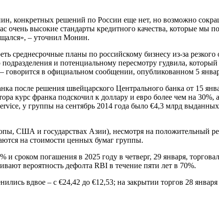
н, конкретных решений по России еще нет, но возможно сокращ
 нас очень высокие стандарты кредитного качества, которые мы
ащался», – уточнил Монин.
еть среднесрочные планы по российскому бизнесу из-за резкого
 подразделения и потенциальному пересмотру гудвила, который 
, – говорится в официальном сообщении, опубликованном 5 январ
нка после решения швейцарского Центрального банка от 15 январ
ятора курс франка подскочил к доллару и евро более чем на 30%,
 Service, у группы на сентябрь 2014 года было €4,3 млрд выдан
ропы, США и государствах Азии), несмотря на положительный ре
аются на стоимости ценных бумаг группы.
 и сроком погашения в 2025 году в четверг, 29 января, торгов
ивают вероятность дефолта RBI в течение пяти лет в 70%.
ились вдвое – с €24,42 до €12,53; на закрытии торгов 28 январ