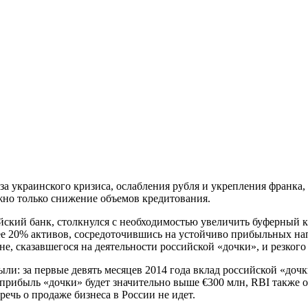
-за украинского кризиса, ослаб­ления рубля и укрепления франка
ожно только снижение объемов кредитования.
стрийский банк, столкнулся с необходимостью увеличить буферный
ее 20% активов, сосредоточившись на устойчиво прибыльных нап
ине, сказавшегося на деятельности российской «дочки», и резког
ли: за первые девять месяцев 2014 года вклад российской «доч
д прибыль «дочки» будет значительно выше €300 млн, RBI также 
речь о продаже бизнеса в России не идет.