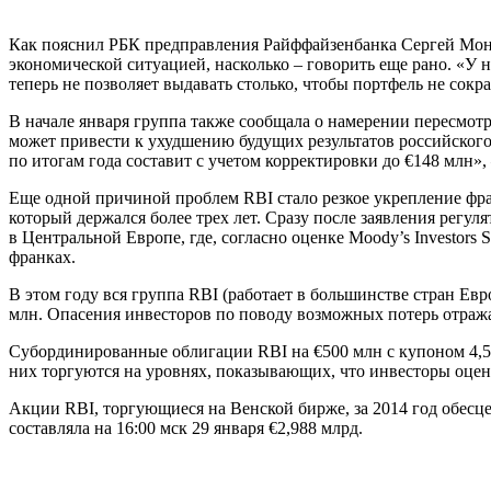
Как пояснил РБК предправления Райффайзенбанка Сергей Мони
экономической ситуацией, насколько – говорить еще рано. «У
теперь не позволяет выдавать столько, чтобы портфель не сокр
В начале января группа также сообщала о намерении пересмотр
может привести к ухудшению будущих результатов российского
по итогам года составит с учетом корректировки до €148 млн»
Еще одной причиной проблем RBI стало резкое укрепление фра
который держался более трех лет. Сразу после заявления регул
в Центральной Европе, где, согласно оценке Moody’s Investors
франках.
В этом году вся группа RBI (работает в большинстве стран Ев
млн. Опасения инвесторов по поводу возможных потерь отраж
Субординированные облигации RBI на €500 млн с купоном 4,5%
них торгуются на уровнях, показыва­ющих, что инвесторы оцен
Акции RBI, торгующиеся на Венской бирже, за 2014 год обесцен
составляла на 16:00 мск 29 января €2,988 млрд.