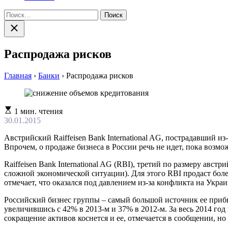
Найти:
Закрыть
поиск
Распродажа рисков
Главная
›
Банки
›
Распродажа рисков
Расчетное
1 мин. чтения
время
30.01.2015
чтения
Австрийский Raiffeisen Bank International AG, пострадавший из
Впрочем, о продаже бизнеса в России речь не идет, пока возм
Raiffeisen Bank International AG (RBI), третий по размеру ав
сложной экономической ситуации). Для этого RBI продаст бол
отмечает, что оказался под давлением из-за конфликта на Укра
Российский бизнес группы – самый большой источник ее прибы
увеличившись с 42% в 2013-м и 37% в 2012-м. За весь 2014 го
сокращение активов коснется и ее, отмечается в сообщении, но 