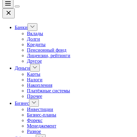
Меню
Цвет
Закрыть
переключателя
Показать
Банки
подменю
Вклады
Долги
Кредиты
Пенсионный фонд
Лицензии, рейтинги
Другое
Показать
Деньги
подменю
Карты
Налоги
Накопления
Платёжные системы
Прочее
Показать
Бизнес
подменю
Инвестиции
Бизнес-планы
Форекс
Менеджемент
Разное