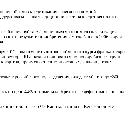
ение объемов кредитования в связи со сложной
 поддерживаем. Наша традиционно жесткая кредитная политика
 ослабления рубля. «Изменившаяся экономическая ситуация
возник в результате приобретения Импэксбанка в 2006 году и
я.
я 2015 года отменить потолок обменного курса франка к евро,
 а инвесторы RBI начали волноваться по поводу бизнеса группы
ных кредитов, преимущественно ипотечных, в швейцарских
зультат российского подразделения, ожидает убытки до €500
ались по цене 44% от номинала. Кредитные дефолтные свопы на
я акции стоили всего €9. Капитализация на Венской бирже