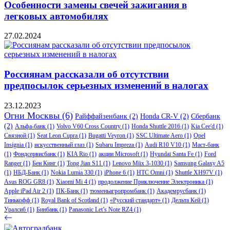
Особенности замены свечей зажигания в
легковых автомобилях
27.02.2024
Россиянам рассказали об отсутствии
предпосылок серьезных изменений в налогах
23.12.2023
Огни Москвы
(6)
Райффайзенбанк
(2)
Honda CR-V
(2)
Сбербанк
(2)
Альфа-банк
(1)
Volvo V60 Cross Country
(1)
Honda Shuttle 2016
(1)
Kia Cee'd
(1)
Связной
(1)
Seat Leon Cupra
(1)
Bugatti Veyron
(1)
SSC Ultimate Aero
(1)
Opel
Insignia
(1)
искусственный глаз
(1)
Subaru Impreza
(1)
Audi R10 V10
(1)
Маст-банк
(1)
Фондсервисбанк
(1)
KIA Rio
(1)
акции Microsoft
(1)
Hyundai Santa Fe
(1)
Ford
Ranger
(1)
Бен Кинг
(1)
Tong Jian S11
(1)
Lenovo Miix 3-1030
(1)
Samsung Galaxy A5
(1)
НБД-Банк
(1)
Nokia Lumia 330
(1)
iPhone 6
(1)
HTC Omni
(1)
Shuttle XH97V
(1)
Asus ROG GR8
(1)
Xiaomi Mi 4
(1)
продолжение Приключение Электроника
(1)
Apple iPad Air 2
(1)
ПК-Банк
(1)
тюменьагропромбанк
(1)
Академрусбанк
(1)
Тинькофф
(1)
Royal Bank of Scotland
(1)
«Русский стандарт»
(1)
Дельта Кей
(1)
Уралсиб
(1)
Бинбанк
(1)
Panasonic Let’s Note RZ4
(1)