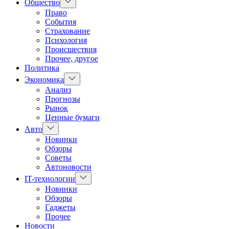
Показать
Общество
подменю
Право
События
Страхование
Психология
Происшествия
Прочее, другое
Политика
Показать
Экономика
подменю
Анализ
Прогнозы
Рынок
Ценные бумаги
Показать
Авто
подменю
Новинки
Обзоры
Советы
Автоновости
Показать
IT-технологии
подменю
Новинки
Обзоры
Гаджеты
Прочее
Новости