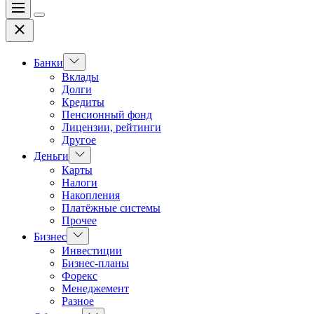
Меню
Цвет
Закрыть
переключателя
Показать
Банки
подменю
Вклады
Долги
Кредиты
Пенсионный фонд
Лицензии, рейтинги
Другое
Показать
Деньги
подменю
Карты
Налоги
Накопления
Платёжные системы
Прочее
Показать
Бизнес
подменю
Инвестиции
Бизнес-планы
Форекс
Менеджемент
Разное