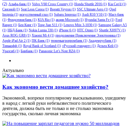
(2)
Альфа-банк
(1)
Volvo V60 Cross Country
(1)
Honda Shuttle 2016
(1)
Kia Cee'd
(1)
Связной
(1)
Seat Leon Cupra
(1)
Bugatti Veyron
(1)
SSC Ultimate Aero
(1)
Opel
Insignia
(1)
искусственный глаз
(1)
Subaru Impreza
(1)
Audi R10 V10
(1)
Маст-банк
(1)
Фондсервисбанк
(1)
KIA Rio
(1)
акции Microsoft
(1)
Hyundai Santa Fe
(1)
Ford
Ranger
(1)
Бен Кинг
(1)
Tong Jian S11
(1)
Lenovo Miix 3-1030
(1)
Samsung Galaxy A5
(1)
НБД-Банк
(1)
Nokia Lumia 330
(1)
iPhone 6
(1)
HTC Omni
(1)
Shuttle XH97V
(1)
Asus ROG GR8
(1)
Xiaomi Mi 4
(1)
продолжение Приключение Электроника
(1)
Apple iPad Air 2
(1)
ПК-Банк
(1)
тюменьагропромбанк
(1)
Академрусбанк
(1)
Тинькофф
(1)
Royal Bank of Scotland
(1)
«Русский стандарт»
(1)
Дельта Кей
(1)
Уралсиб
(1)
Бинбанк
(1)
Panasonic Let’s Note RZ4
(1)
Актуально
Как экономно вести домашнее хозяйство?
Экономной, вопреки популярному высказыванию, ушедшему
в народ с легкой руки небезызвестного политического
деятеля, должна быть не только и не столько экономика
государства, сколько личная экономика