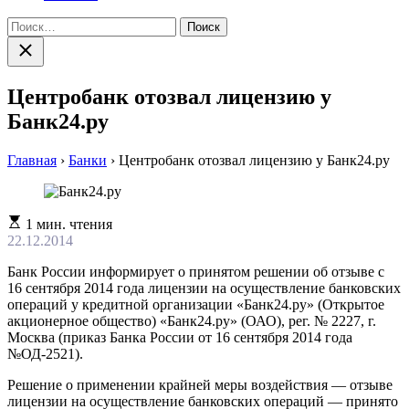
Найти:
Закрыть
поиск
Центробанк отозвал лицензию у
Банк24.ру
Главная
›
Банки
›
Центробанк отозвал лицензию у Банк24.ру
Расчетное
1 мин. чтения
время
22.12.2014
чтения
Банк России информирует о принятом решении об отзыве с
16 сентября 2014 года лицензии на осуществление банковских
операций у кредитной организации «Банк24.ру» (Открытое
акционерное общество) «Банк24.ру» (ОАО), рег. № 2227, г.
Москва (приказ Банка России от 16 сентября 2014 года
№ОД-2521).
Решение о применении крайней меры воздействия — отзыве
лицензии на осуществление банковских операций — принято