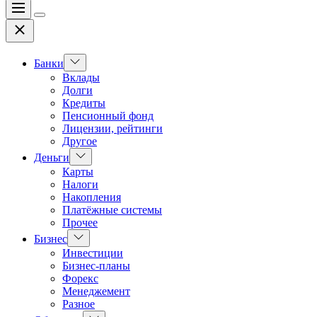
Меню
Цвет
Закрыть
переключателя
Показать
Банки
подменю
Вклады
Долги
Кредиты
Пенсионный фонд
Лицензии, рейтинги
Другое
Показать
Деньги
подменю
Карты
Налоги
Накопления
Платёжные системы
Прочее
Показать
Бизнес
подменю
Инвестиции
Бизнес-планы
Форекс
Менеджемент
Разное