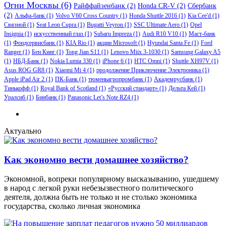
Огни Москвы
(6)
Райффайзенбанк
(2)
Honda CR-V
(2)
Сбербанк
(2)
Альфа-банк
(1)
Volvo V60 Cross Country
(1)
Honda Shuttle 2016
(1)
Kia Cee'd
(1)
Связной
(1)
Seat Leon Cupra
(1)
Bugatti Veyron
(1)
SSC Ultimate Aero
(1)
Opel
Insignia
(1)
искусственный глаз
(1)
Subaru Impreza
(1)
Audi R10 V10
(1)
Маст-банк
(1)
Фондсервисбанк
(1)
KIA Rio
(1)
акции Microsoft
(1)
Hyundai Santa Fe
(1)
Ford
Ranger
(1)
Бен Кинг
(1)
Tong Jian S11
(1)
Lenovo Miix 3-1030
(1)
Samsung Galaxy A5
(1)
НБД-Банк
(1)
Nokia Lumia 330
(1)
iPhone 6
(1)
HTC Omni
(1)
Shuttle XH97V
(1)
Asus ROG GR8
(1)
Xiaomi Mi 4
(1)
продолжение Приключение Электроника
(1)
Apple iPad Air 2
(1)
ПК-Банк
(1)
тюменьагропромбанк
(1)
Академрусбанк
(1)
Тинькофф
(1)
Royal Bank of Scotland
(1)
«Русский стандарт»
(1)
Дельта Кей
(1)
Уралсиб
(1)
Бинбанк
(1)
Panasonic Let’s Note RZ4
(1)
Актуально
Как экономно вести домашнее хозяйство?
Экономной, вопреки популярному высказыванию, ушедшему
в народ с легкой руки небезызвестного политического
деятеля, должна быть не только и не столько экономика
государства, сколько личная экономика