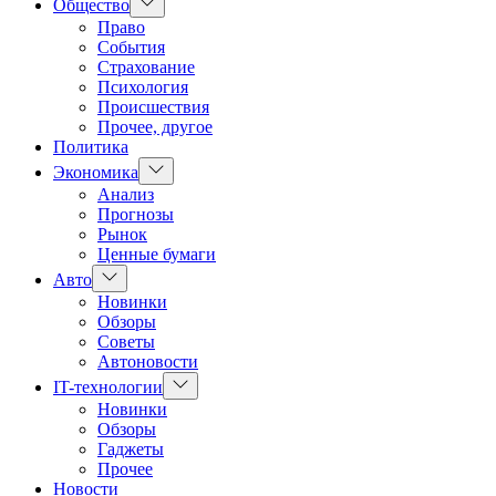
Показать
Общество
подменю
Право
События
Страхование
Психология
Происшествия
Прочее, другое
Политика
Показать
Экономика
подменю
Анализ
Прогнозы
Рынок
Ценные бумаги
Показать
Авто
подменю
Новинки
Обзоры
Советы
Автоновости
Показать
IT-технологии
подменю
Новинки
Обзоры
Гаджеты
Прочее
Новости