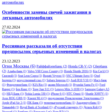
Особенности замены свечей зажигания в
легковых автомобилях
27.02.2024
Россиянам рассказали об отсутствии
предпосылок серьезных изменений в налогах
23.12.2023
Огни Москвы
(6)
Райффайзенбанк
(2)
Honda CR-V
(2)
Сбербанк
(2)
Альфа-банк
(1)
Volvo V60 Cross Country
(1)
Honda Shuttle 2016
(1)
Kia Cee'd
(1)
Связной
(1)
Seat Leon Cupra
(1)
Bugatti Veyron
(1)
SSC Ultimate Aero
(1)
Opel
Insignia
(1)
искусственный глаз
(1)
Subaru Impreza
(1)
Audi R10 V10
(1)
Маст-банк
(1)
Фондсервисбанк
(1)
KIA Rio
(1)
акции Microsoft
(1)
Hyundai Santa Fe
(1)
Ford
Ranger
(1)
Бен Кинг
(1)
Tong Jian S11
(1)
Lenovo Miix 3-1030
(1)
Samsung Galaxy A5
(1)
НБД-Банк
(1)
Nokia Lumia 330
(1)
iPhone 6
(1)
HTC Omni
(1)
Shuttle XH97V
(1)
Asus ROG GR8
(1)
Xiaomi Mi 4
(1)
продолжение Приключение Электроника
(1)
Apple iPad Air 2
(1)
ПК-Банк
(1)
тюменьагропромбанк
(1)
Академрусбанк
(1)
Тинькофф
(1)
Royal Bank of Scotland
(1)
«Русский стандарт»
(1)
Дельта Кей
(1)
Уралсиб
(1)
Бинбанк
(1)
Panasonic Let’s Note RZ4
(1)