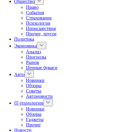
Показать
Общество
подменю
Право
События
Страхование
Психология
Происшествия
Прочее, другое
Политика
Показать
Экономика
подменю
Анализ
Прогнозы
Рынок
Ценные бумаги
Показать
Авто
подменю
Новинки
Обзоры
Советы
Автоновости
Показать
IT-технологии
подменю
Новинки
Обзоры
Гаджеты
Прочее
Новости