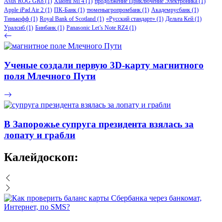
Asus ROG GR8
(1)
Xiaomi Mi 4
(1)
продолжение Приключение Электроника
(1)
Apple iPad Air 2
(1)
ПК-Банк
(1)
тюменьагропромбанк
(1)
Академрусбанк
(1)
Тинькофф
(1)
Royal Bank of Scotland
(1)
«Русский стандарт»
(1)
Дельта Кей
(1)
Уралсиб
(1)
Бинбанк
(1)
Panasonic Let’s Note RZ4
(1)
Ученые создали первую 3D-карту магнитного
поля Млечного Пути
В Запорожье супруга президента взялась за
лопату и грабли
Калейдоскоп: