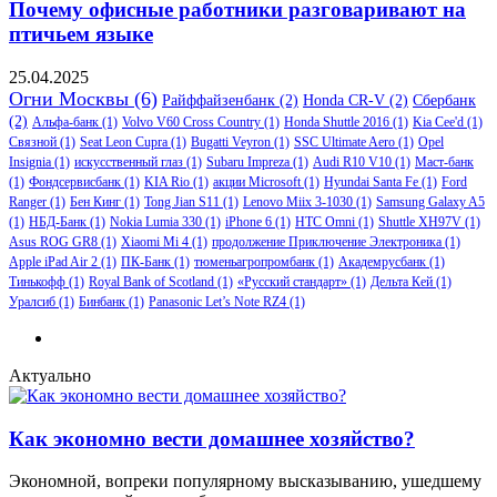
Почему офисные работники разговаривают на
птичьем языке
25.04.2025
Огни Москвы
(6)
Райффайзенбанк
(2)
Honda CR-V
(2)
Сбербанк
(2)
Альфа-банк
(1)
Volvo V60 Cross Country
(1)
Honda Shuttle 2016
(1)
Kia Cee'd
(1)
Связной
(1)
Seat Leon Cupra
(1)
Bugatti Veyron
(1)
SSC Ultimate Aero
(1)
Opel
Insignia
(1)
искусственный глаз
(1)
Subaru Impreza
(1)
Audi R10 V10
(1)
Маст-банк
(1)
Фондсервисбанк
(1)
KIA Rio
(1)
акции Microsoft
(1)
Hyundai Santa Fe
(1)
Ford
Ranger
(1)
Бен Кинг
(1)
Tong Jian S11
(1)
Lenovo Miix 3-1030
(1)
Samsung Galaxy A5
(1)
НБД-Банк
(1)
Nokia Lumia 330
(1)
iPhone 6
(1)
HTC Omni
(1)
Shuttle XH97V
(1)
Asus ROG GR8
(1)
Xiaomi Mi 4
(1)
продолжение Приключение Электроника
(1)
Apple iPad Air 2
(1)
ПК-Банк
(1)
тюменьагропромбанк
(1)
Академрусбанк
(1)
Тинькофф
(1)
Royal Bank of Scotland
(1)
«Русский стандарт»
(1)
Дельта Кей
(1)
Уралсиб
(1)
Бинбанк
(1)
Panasonic Let’s Note RZ4
(1)
Актуально
Как экономно вести домашнее хозяйство?
Экономной, вопреки популярному высказыванию, ушедшему