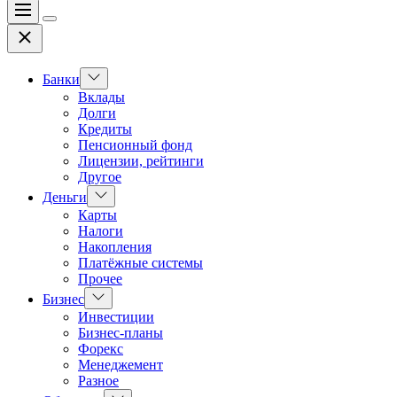
Меню
Цвет
Закрыть
переключателя
Показать
Банки
подменю
Вклады
Долги
Кредиты
Пенсионный фонд
Лицензии, рейтинги
Другое
Показать
Деньги
подменю
Карты
Налоги
Накопления
Платёжные системы
Прочее
Показать
Бизнес
подменю
Инвестиции
Бизнес-планы
Форекс
Менеджемент
Разное