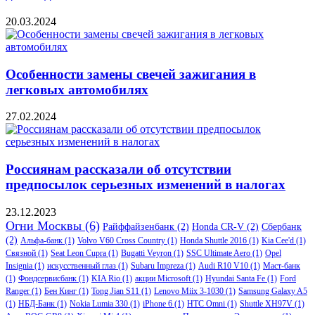
20.03.2024
Особенности замены свечей зажигания в
легковых автомобилях
27.02.2024
Россиянам рассказали об отсутствии
предпосылок серьезных изменений в налогах
23.12.2023
Огни Москвы
(6)
Райффайзенбанк
(2)
Honda CR-V
(2)
Сбербанк
(2)
Альфа-банк
(1)
Volvo V60 Cross Country
(1)
Honda Shuttle 2016
(1)
Kia Cee'd
(1)
Связной
(1)
Seat Leon Cupra
(1)
Bugatti Veyron
(1)
SSC Ultimate Aero
(1)
Opel
Insignia
(1)
искусственный глаз
(1)
Subaru Impreza
(1)
Audi R10 V10
(1)
Маст-банк
(1)
Фондсервисбанк
(1)
KIA Rio
(1)
акции Microsoft
(1)
Hyundai Santa Fe
(1)
Ford
Ranger
(1)
Бен Кинг
(1)
Tong Jian S11
(1)
Lenovo Miix 3-1030
(1)
Samsung Galaxy A5
(1)
НБД-Банк
(1)
Nokia Lumia 330
(1)
iPhone 6
(1)
HTC Omni
(1)
Shuttle XH97V
(1)