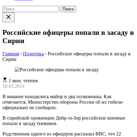
Найти:
Закрыть
поиск
Российские офицеры попали в засаду в
Сирии
Главная
›
Политика
›
Российские офицеры попали в засаду в
Сирии
Расчетное
1 мин. чтения
время
18.03.2019
чтения
В машине находились майор и два полковника. Как
отмечается, Министерство обороны России об их гибели
официально не сообщало.
В сирийской провинции Дейр-эз-Зор российские военные
попали в засаду боевиков.
Родственник одного из офицеров рассказал BBC, что 22