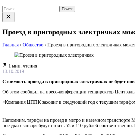
Найти:
Закрыть
поиск
Проезд в пригородных электричках мож
Главная
›
Общество
›
Проезд в пригородных электричках может
Расчетное
1 мин. чтения
время
13.10.2019
чтения
Стоимость проезда в пригородных электричках не будет по
Об этом сообщил на пресс-конференции гендиректор Централь
«Компания ЦППК заходит в следующий год с текущим тарифом, к
Напомним, тарифы на проезд в метро и наземном транспорте Мо
поездки с января будут стоить 55 и 110 рублей соответственно. 