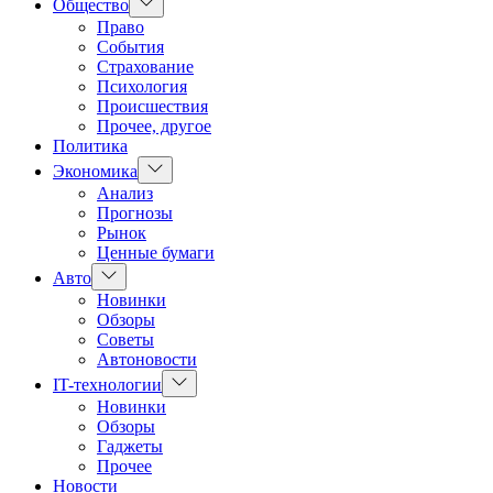
Показать
Общество
подменю
Право
События
Страхование
Психология
Происшествия
Прочее, другое
Политика
Показать
Экономика
подменю
Анализ
Прогнозы
Рынок
Ценные бумаги
Показать
Авто
подменю
Новинки
Обзоры
Советы
Автоновости
Показать
IT-технологии
подменю
Новинки
Обзоры
Гаджеты
Прочее
Новости