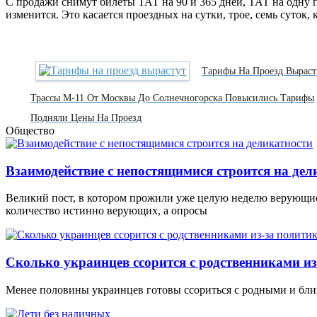
С продажи снимут билеты ТАТ на 90 и 365 дней, ТАТ на одну
изменится. Это касается проездных на сутки, трое, семь суток, 
Тарифы На Проезд Выраст
Трассы М-11 От Москвы До Солнечногорска Повысились Тарифы
Подняли Цены На Проезд
Общество
Взаимодействие с непостящимися строится на дел
Великий пост, в котором прожили уже целую неделю верующие
количество истинно верующих, а опросы
Сколько украинцев ссорится с родственниками из
Менее половины украинцев готовы ссориться с родными и близ