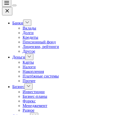
Меню
Цвет
Закрыть
переключателя
Показать
Банки
подменю
Вклады
Долги
Кредиты
Пенсионный фонд
Лицензии, рейтинги
Другое
Показать
Деньги
подменю
Карты
Налоги
Накопления
Платёжные системы
Прочее
Показать
Бизнес
подменю
Инвестиции
Бизнес-планы
Форекс
Менеджемент
Разное