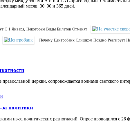
 поездку между зонами А и Б и ТАТ-пригородный. Стоимость на
календарный месяц, 30, 90 и 365 дней.
ут С 1 Января, Некоторые Виды Билетов Отменят
Почему Центробанк Слишком Поздно Реагирует Н
икатности
 православной церкви, сопровождается волнами светского инте
-за политики
кими из-за политических разногласий. Опрос проводился с 26 ф