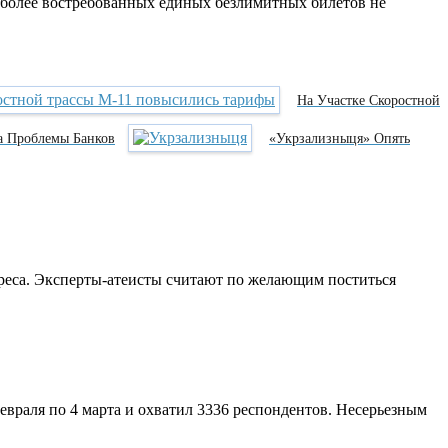
иболее востребованных единых безлимитных билетов не
На Участке Скоростной
а Проблемы Банков
«Укрзализныця» Опять
реса. Эксперты-атеисты считают по желающим поститься
евраля по 4 марта и охватил 3336 респондентов. Несерьезным