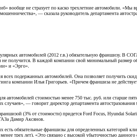
лсиб» вообще не страхует по каско трехлетние автомобили. «Мы
 мошенничества», — сказала руководитель департамента автост
пулярных автомобилей (2012 г.в.) обязательную франшизу. В СО
ы не получится. В каждой компании свой минимальный размер 
нии» и «Эрго».
я всех подержанных автомобилей. Она позволяет получить скидк
йтинга компании Илья Григорьев. «Причем франшиза не действуе
ля автомобилей стоимостью менее 750 тыс. руб. или старше пяти
ых случаев», — говорит директор департамента автострахования
аншизой (3% от стоимости) придется Ford Focus, Hyundai Solaris
ГАЗа Дамир Аксянов.
х есть обязательные франшизы для определенных категорий кли
менее трех лет). «Это связано с высокой убыточностью данного