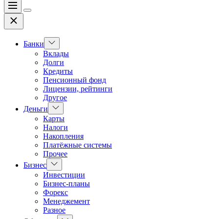
Меню
Цвет
Закрыть
переключателя
Показать
Банки
подменю
Вклады
Долги
Кредиты
Пенсионный фонд
Лицензии, рейтинги
Другое
Показать
Деньги
подменю
Карты
Налоги
Накопления
Платёжные системы
Прочее
Показать
Бизнес
подменю
Инвестиции
Бизнес-планы
Форекс
Менеджемент
Разное