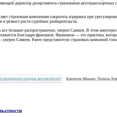
ляющий директор департамента страхования автотранспортных с
оляет страховым компаниям сократить издержки при урегулиров
и резкого роста судебных разбирательств.
 все большее распространение, уверен Самиев. В этом заинтерес
снижается благодаря франшизе. Франшиза — это практика, котора
— уверен Самиев. Ранее представители страховых компаний говор
Клиентов Меньше, Полисы До
икатности