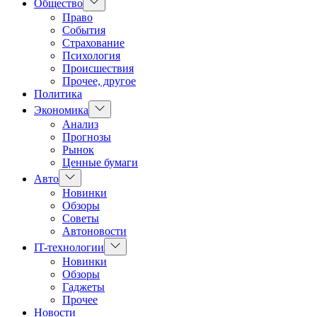
Показать
Общество
подменю
Право
События
Страхование
Психология
Происшествия
Прочее, другое
Политика
Показать
Экономика
подменю
Анализ
Прогнозы
Рынок
Ценные бумаги
Показать
Авто
подменю
Новинки
Обзоры
Советы
Автоновости
Показать
IT-технологии
подменю
Новинки
Обзоры
Гаджеты
Прочее
Новости