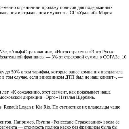
 временно ограничили продажу полисов для подержанных
рахования и страхования имущества СГ «Уралсиб» Мария
ГАЗе, «АльфаСтраховании», «Ингосстрахе» и «Эрго Русь»
обязательной франшизы — 3% от страховой суммы в СОГАЗе, 10
у до 50% к тем тарифам, которые ранее компания предлагала
т в том случае, если виновником ДТП был не наш клиент», —
 лет. «К сожалению, этот сегмент, как показывает наша
 московской дирекции «Эрго» Наталья Щербань.
, Renault Logan и Kia Rio. По статистике их владельцы чаще
ентов. Например, Группа «Ренессанс Страхование» ввела ее
 сегмента — стоимость полиса каско без франшизы была бы