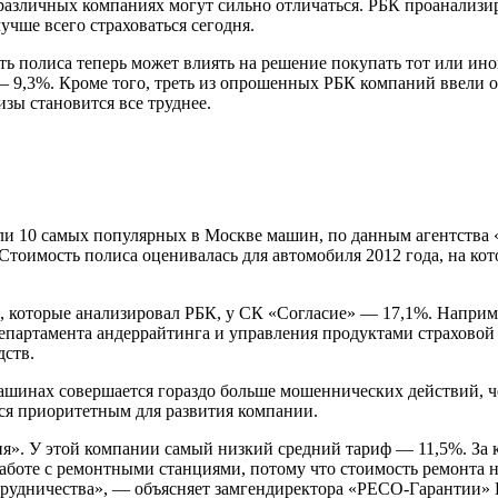
 различных компаниях могут сильно отличаться. РБК проанализи
лучше всего страховаться сегодня.
сть полиса теперь может влиять на решение покупать тот или ин
i — 9,3%. Кроме того, треть из опрошенных РБК компаний ввели
зы становится все труднее.
и 10 самых популярных в Москве машин, по данным агентства «
Стоимость полиса оценивалась для автомобиля 2012 года, на ко
которые анализировал РБК, у СК «Согласие» — 17,1%. Например,
тор департамента андеррайтинга и управления продуктами страхо
дств.
машинах совершается гораздо больше мошеннических действий, 
тся приоритетным для развития компании.
. У этой компании самый низкий средний тариф — 11,5%. За каско
работе с ремонтными станциями, потому что стоимость ремонта 
трудничества», — объясняет замгендиректора «РЕСО-Гарантии» 