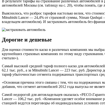
В результате тарифы на страхование различных автомобилей в
автомобилей Москвы (см. таблицу на с. 20), чтобы понять, где 
Выяснилось, что разброс тарифов настолько велик, что стоимо
Mitsubishi Lancer — 24,4% от страховой суммы, Nissan Qashqa
владельцем автомобиля). И застраховать автомобиль без франши
Дорогие и дешевые
Для оценки стоимости каско в различных компаниях мы выбрал
крупнейших страховых компаниях по этому виду страхования. 
считали»).
Самый высокий средний тариф полного каско для автомобилей, 
62,1 тыс. руб., а за Mitsubishi Lancer — 223 тыс. руб. Дирек
тариф убыточностью сегмента подержанных транспортных сре
«Основная причина этого связана с тем, что на подержанных 
добавив, что сегмент автомобилей 2012 года выпуска не являе
Самой недорогой для автовладельцев оказалась «РЕСО-Гарантия»
Lancer — 106,2 тыс. руб. «Компания уделяет особое внимание 
станцией ведутся переговоры об индивидуальных условиях со