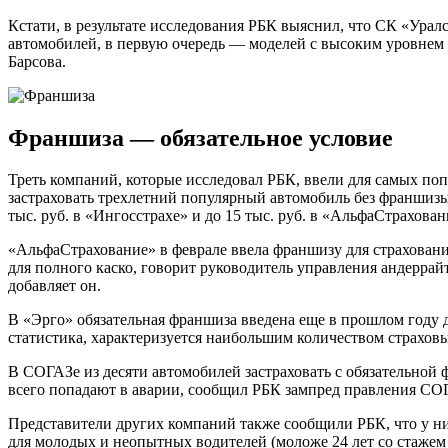
Кстати, в результате исследования РБК выяснил, что СК «Ура
автомобилей, в первую очередь — моделей с высоким уровнем
Барсова.
Франшиза — обязательное условие
Треть компаний, которые исследовал РБК, ввели для самых по
застраховать трехлетний популярный автомобиль без франшиз
тыс. руб. в «Ингосстрахе» и до 15 тыс. руб. в «АльфаСтрахова
«АльфаСтрахование» в феврале ввела франшизу для страховани
для полного каско, говорит руководитель управления андерра
добавляет он.
В «Эрго» обязательная франшиза введена еще в прошлом году д
статистика, характеризуется наибольшим количеством страхов
В СОГАЗе из десяти автомобилей застраховать с обязательной фр
всего попадают в аварии, сообщил РБК зампред правления СО
Представители других компаний также сообщили РБК, что у ни
для молодых и неопытных водителей (моложе 24 лет со стажем 