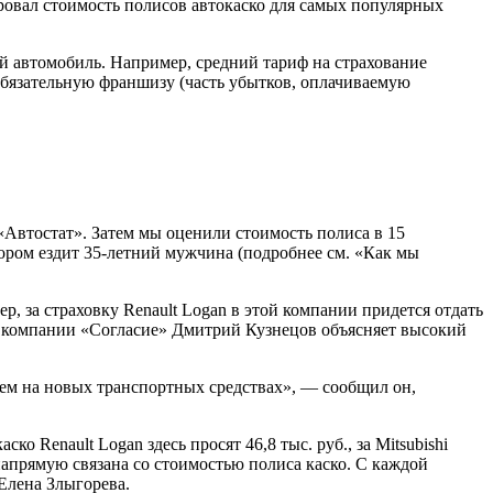
ровал стоимость полисов автокаско для самых популярных
ой автомобиль. Например, средний тариф на страхование
 обязательную франшизу (часть убытков, оплачиваемую
Автостат». Затем мы оценили стоимость полиса в 15
тором ездит 35‑летний мужчина (подробнее см. «Как мы
 за страховку Renault Logan в этой компании придется отдать
вой компании «Согласие» Дмитрий Кузнецов объясняет высокий
чем на новых транспортных средствах», — сообщил он,
 Renault Logan здесь просят 46,8 тыс. руб., за Mitsubishi
напрямую связана со стоимостью полиса каско. С каждой
Елена Злыгорева.