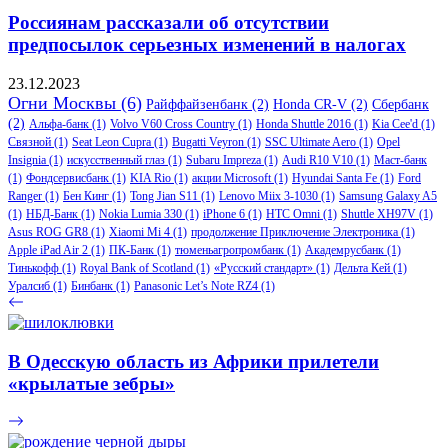
Россиянам рассказали об отсутствии
предпосылок серьезных изменений в налогах
23.12.2023
Огни Москвы
(6)
Райффайзенбанк
(2)
Honda CR-V
(2)
Сбербанк
(2)
Альфа-банк
(1)
Volvo V60 Cross Country
(1)
Honda Shuttle 2016
(1)
Kia Cee'd
(1)
Связной
(1)
Seat Leon Cupra
(1)
Bugatti Veyron
(1)
SSC Ultimate Aero
(1)
Opel
Insignia
(1)
искусственный глаз
(1)
Subaru Impreza
(1)
Audi R10 V10
(1)
Маст-банк
(1)
Фондсервисбанк
(1)
KIA Rio
(1)
акции Microsoft
(1)
Hyundai Santa Fe
(1)
Ford
Ranger
(1)
Бен Кинг
(1)
Tong Jian S11
(1)
Lenovo Miix 3-1030
(1)
Samsung Galaxy A5
(1)
НБД-Банк
(1)
Nokia Lumia 330
(1)
iPhone 6
(1)
HTC Omni
(1)
Shuttle XH97V
(1)
Asus ROG GR8
(1)
Xiaomi Mi 4
(1)
продолжение Приключение Электроника
(1)
Apple iPad Air 2
(1)
ПК-Банк
(1)
тюменьагропромбанк
(1)
Академрусбанк
(1)
Тинькофф
(1)
Royal Bank of Scotland
(1)
«Русский стандарт»
(1)
Дельта Кей
(1)
Уралсиб
(1)
Бинбанк
(1)
Panasonic Let’s Note RZ4
(1)
В Одесскую область из Африки прилетели
«крылатые зебры»