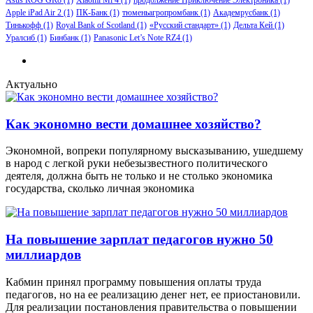
Apple iPad Air 2
(1)
ПК-Банк
(1)
тюменьагропромбанк
(1)
Академрусбанк
(1)
Тинькофф
(1)
Royal Bank of Scotland
(1)
«Русский стандарт»
(1)
Дельта Кей
(1)
Уралсиб
(1)
Бинбанк
(1)
Panasonic Let’s Note RZ4
(1)
Актуально
Как экономно вести домашнее хозяйство?
Экономной, вопреки популярному высказыванию, ушедшему
в народ с легкой руки небезызвестного политического
деятеля, должна быть не только и не столько экономика
государства, сколько личная экономика
На повышение зарплат педагогов нужно 50
миллиардов
Кабмин принял программу повышения оплаты труда
педагогов, но на ее реализацию денег нет, ее приостановили.
Для реализации постановления правительства о повышении