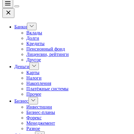
Меню
Цвет
Закрыть
переключателя
Показать
Банки
подменю
Вклады
Долги
Кредиты
Пенсионный фонд
Лицензии, рейтинги
Другое
Показать
Деньги
подменю
Карты
Налоги
Накопления
Платёжные системы
Прочее
Показать
Бизнес
подменю
Инвестиции
Бизнес-планы
Форекс
Менеджемент
Разное