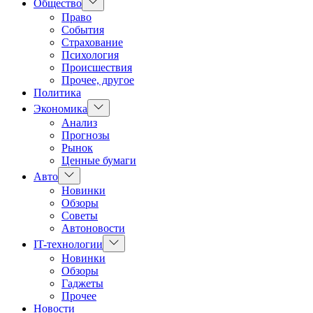
Показать
Общество
подменю
Право
События
Страхование
Психология
Происшествия
Прочее, другое
Политика
Показать
Экономика
подменю
Анализ
Прогнозы
Рынок
Ценные бумаги
Показать
Авто
подменю
Новинки
Обзоры
Советы
Автоновости
Показать
IT-технологии
подменю
Новинки
Обзоры
Гаджеты
Прочее
Новости