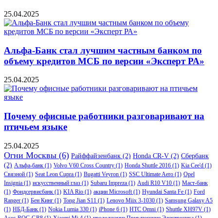
25.04.2025
Альфа-Банк стал лучшим частным банком по
объему кредитов МСБ по версии «Эксперт РА»
25.04.2025
Почему офисные работники разговаривают на
птичьем языке
25.04.2025
Огни Москвы
(6)
Райффайзенбанк
(2)
Honda CR-V
(2)
Сбербанк
(2)
Альфа-банк
(1)
Volvo V60 Cross Country
(1)
Honda Shuttle 2016
(1)
Kia Cee'd
(1)
Связной
(1)
Seat Leon Cupra
(1)
Bugatti Veyron
(1)
SSC Ultimate Aero
(1)
Opel
Insignia
(1)
искусственный глаз
(1)
Subaru Impreza
(1)
Audi R10 V10
(1)
Маст-банк
(1)
Фондсервисбанк
(1)
KIA Rio
(1)
акции Microsoft
(1)
Hyundai Santa Fe
(1)
Ford
Ranger
(1)
Бен Кинг
(1)
Tong Jian S11
(1)
Lenovo Miix 3-1030
(1)
Samsung Galaxy A5
(1)
НБД-Банк
(1)
Nokia Lumia 330
(1)
iPhone 6
(1)
HTC Omni
(1)
Shuttle XH97V
(1)
Asus ROG GR8
(1)
Xiaomi Mi 4
(1)
продолжение Приключение Электроника
(1)