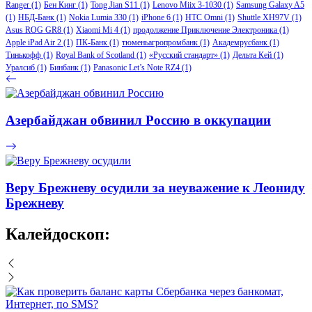
Ranger
(1)
Бен Кинг
(1)
Tong Jian S11
(1)
Lenovo Miix 3-1030
(1)
Samsung Galaxy A5
(1)
НБД-Банк
(1)
Nokia Lumia 330
(1)
iPhone 6
(1)
HTC Omni
(1)
Shuttle XH97V
(1)
Asus ROG GR8
(1)
Xiaomi Mi 4
(1)
продолжение Приключение Электроника
(1)
Apple iPad Air 2
(1)
ПК-Банк
(1)
тюменьагропромбанк
(1)
Академрусбанк
(1)
Тинькофф
(1)
Royal Bank of Scotland
(1)
«Русский стандарт»
(1)
Дельта Кей
(1)
Уралсиб
(1)
Бинбанк
(1)
Panasonic Let’s Note RZ4
(1)
Азербайджан обвинил Россию в оккупации
Веру Брежневу осудили за неуважение к Леониду
Брежневу
Калейдоскоп: