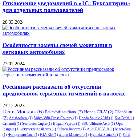
Отключение уведомлений в «1С: Бухгалтерии»
для отдельных пользователей
20.03.2024
Особенности замены свечей зажигания в
легковых автомобилях
27.02.2024
Россиянам рассказали об отсутствии
предпосылок серьезных изменений в налогах
23.12.2023
Огни Москвы
(6)
Райффайзенбанк
(2)
Honda CR-V
(2)
Сбербанк
(2)
Альфа-банк
(1)
Volvo V60 Cross Country
(1)
Honda Shuttle 2016
(1)
Kia Cee'd
(1)
Связной
(1)
Seat Leon Cupra
(1)
Bugatti Veyron
(1)
SSC Ultimate Aero
(1)
Opel
Insignia
(1)
искусственный глаз
(1)
Subaru Impreza
(1)
Audi R10 V10
(1)
Маст-банк
(1)
Фондсервисбанк
(1)
KIA Rio
(1)
акции Microsoft
(1)
Hyundai Santa Fe
(1)
Ford