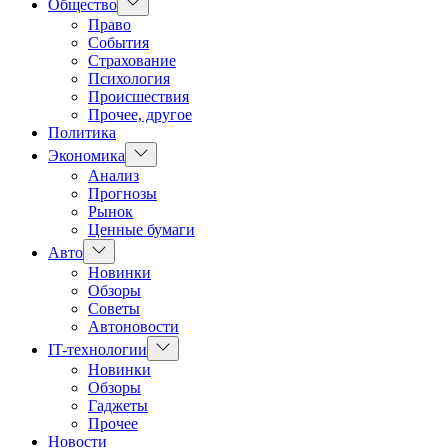
Показать
Общество
подменю
Право
События
Страхование
Психология
Происшествия
Прочее, другое
Политика
Показать
Экономика
подменю
Анализ
Прогнозы
Рынок
Ценные бумаги
Показать
Авто
подменю
Новинки
Обзоры
Советы
Автоновости
Показать
IT-технологии
подменю
Новинки
Обзоры
Гаджеты
Прочее
Новости