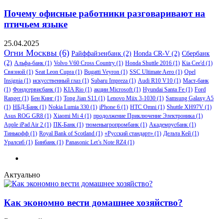
Почему офисные работники разговаривают на
птичьем языке
25.04.2025
Огни Москвы
(6)
Райффайзенбанк
(2)
Honda CR-V
(2)
Сбербанк
(2)
Альфа-банк
(1)
Volvo V60 Cross Country
(1)
Honda Shuttle 2016
(1)
Kia Cee'd
(1)
Связной
(1)
Seat Leon Cupra
(1)
Bugatti Veyron
(1)
SSC Ultimate Aero
(1)
Opel
Insignia
(1)
искусственный глаз
(1)
Subaru Impreza
(1)
Audi R10 V10
(1)
Маст-банк
(1)
Фондсервисбанк
(1)
KIA Rio
(1)
акции Microsoft
(1)
Hyundai Santa Fe
(1)
Ford
Ranger
(1)
Бен Кинг
(1)
Tong Jian S11
(1)
Lenovo Miix 3-1030
(1)
Samsung Galaxy A5
(1)
НБД-Банк
(1)
Nokia Lumia 330
(1)
iPhone 6
(1)
HTC Omni
(1)
Shuttle XH97V
(1)
Asus ROG GR8
(1)
Xiaomi Mi 4
(1)
продолжение Приключение Электроника
(1)
Apple iPad Air 2
(1)
ПК-Банк
(1)
тюменьагропромбанк
(1)
Академрусбанк
(1)
Тинькофф
(1)
Royal Bank of Scotland
(1)
«Русский стандарт»
(1)
Дельта Кей
(1)
Уралсиб
(1)
Бинбанк
(1)
Panasonic Let’s Note RZ4
(1)
Актуально
Как экономно вести домашнее хозяйство?