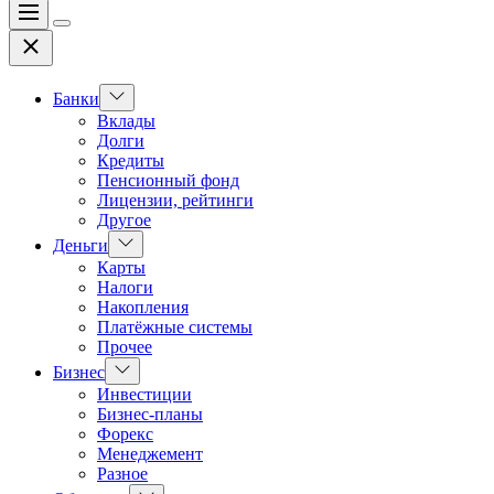
Меню
Цвет
Закрыть
переключателя
Показать
Банки
подменю
Вклады
Долги
Кредиты
Пенсионный фонд
Лицензии, рейтинги
Другое
Показать
Деньги
подменю
Карты
Налоги
Накопления
Платёжные системы
Прочее
Показать
Бизнес
подменю
Инвестиции
Бизнес-планы
Форекс
Менеджемент
Разное