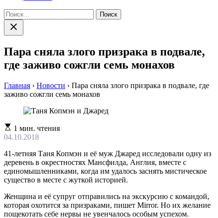
Найти:
Закрыть
поиск
Пара сняла злого призрака в подвале,
где заживо сожгли семь монахов
Главная
›
Новости
›
Пара сняла злого призрака в подвале, где
заживо сожгли семь монахов
Расчетное
1 мин. чтения
время
04.10.2018
чтения
41-летняя Таня Копмэн и её муж Джаред исследовали одну из
деревень в окрестностях Мансфилда, Англия, вместе с
единомышленниками, когда им удалось заснять мистическое
существо в месте с жуткой историей.
Женщина и её супруг отправились на экскурсию с командой,
которая охотится за призраками, пишет Mirror. Но их желание
пощекотать себе нервы не увенчалось особым успехом.