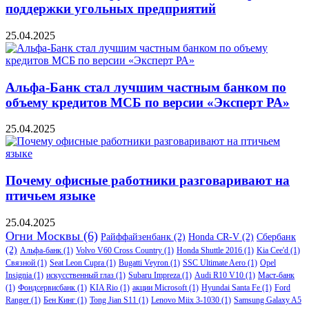
поддержки угольных предприятий
25.04.2025
Альфа-Банк стал лучшим частным банком по
объему кредитов МСБ по версии «Эксперт РА»
25.04.2025
Почему офисные работники разговаривают на
птичьем языке
25.04.2025
Огни Москвы
(6)
Райффайзенбанк
(2)
Honda CR-V
(2)
Сбербанк
(2)
Альфа-банк
(1)
Volvo V60 Cross Country
(1)
Honda Shuttle 2016
(1)
Kia Cee'd
(1)
Связной
(1)
Seat Leon Cupra
(1)
Bugatti Veyron
(1)
SSC Ultimate Aero
(1)
Opel
Insignia
(1)
искусственный глаз
(1)
Subaru Impreza
(1)
Audi R10 V10
(1)
Маст-банк
(1)
Фондсервисбанк
(1)
KIA Rio
(1)
акции Microsoft
(1)
Hyundai Santa Fe
(1)
Ford
Ranger
(1)
Бен Кинг
(1)
Tong Jian S11
(1)
Lenovo Miix 3-1030
(1)
Samsung Galaxy A5