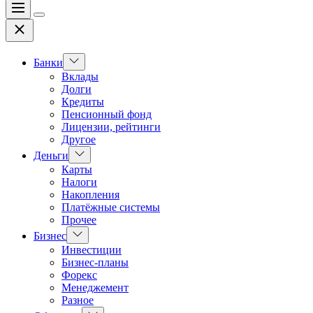
Меню
Цвет
Закрыть
переключателя
Показать
Банки
подменю
Вклады
Долги
Кредиты
Пенсионный фонд
Лицензии, рейтинги
Другое
Показать
Деньги
подменю
Карты
Налоги
Накопления
Платёжные системы
Прочее
Показать
Бизнес
подменю
Инвестиции
Бизнес-планы
Форекс
Менеджемент
Разное