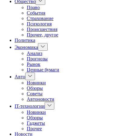
Показать
Общество
подменю
Право
События
Страхование
Психология
Происшествия
Прочее, другое
Политика
Показать
Экономика
подменю
Анализ
Прогнозы
Рынок
Ценные бумаги
Показать
Авто
подменю
Новинки
Обзоры
Советы
Автоновости
Показать
IT-технологии
подменю
Новинки
Обзоры
Гаджеты
Прочее
Новости