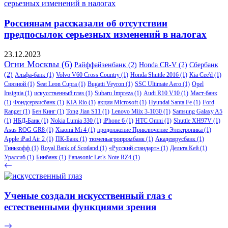
Россиянам рассказали об отсутствии
предпосылок серьезных изменений в налогах
23.12.2023
Огни Москвы
(6)
Райффайзенбанк
(2)
Honda CR-V
(2)
Сбербанк
(2)
Альфа-банк
(1)
Volvo V60 Cross Country
(1)
Honda Shuttle 2016
(1)
Kia Cee'd
(1)
Связной
(1)
Seat Leon Cupra
(1)
Bugatti Veyron
(1)
SSC Ultimate Aero
(1)
Opel
Insignia
(1)
искусственный глаз
(1)
Subaru Impreza
(1)
Audi R10 V10
(1)
Маст-банк
(1)
Фондсервисбанк
(1)
KIA Rio
(1)
акции Microsoft
(1)
Hyundai Santa Fe
(1)
Ford
Ranger
(1)
Бен Кинг
(1)
Tong Jian S11
(1)
Lenovo Miix 3-1030
(1)
Samsung Galaxy A5
(1)
НБД-Банк
(1)
Nokia Lumia 330
(1)
iPhone 6
(1)
HTC Omni
(1)
Shuttle XH97V
(1)
Asus ROG GR8
(1)
Xiaomi Mi 4
(1)
продолжение Приключение Электроника
(1)
Apple iPad Air 2
(1)
ПК-Банк
(1)
тюменьагропромбанк
(1)
Академрусбанк
(1)
Тинькофф
(1)
Royal Bank of Scotland
(1)
«Русский стандарт»
(1)
Дельта Кей
(1)
Уралсиб
(1)
Бинбанк
(1)
Panasonic Let’s Note RZ4
(1)
Ученые создали искусственный глаз с
естественными функциями зрения