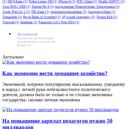
(1)
НБД-Банк
(1)
Nokia Lumia 330
(1)
iPhone 6
(1)
HTC Omni
(1)
Shuttle XH97V
(1)
Asus ROG GR8
(1)
Xiaomi Mi 4
(1)
продолжение Приключение Электроника
(1)
Apple iPad Air 2
(1)
ПК-Банк
(1)
тюменьагропромбанк
(1)
Академрусбанк
(1)
Тинькофф
(1)
Royal Bank of Scotland
(1)
«Русский стандарт»
(1)
Дельта Кей
(1)
Уралсиб
(1)
Бинбанк
(1)
Panasonic Let’s Note RZ4
(1)
Ab-groupe.ru
Разработка экологической
документации в сочи на
ab-
groupe.ru
.
Актуально
Как экономно вести домашнее хозяйство?
Экономной, вопреки популярному высказыванию, ушедшему
в народ с легкой руки небезызвестного политического
деятеля, должна быть не только и не столько экономика
государства, сколько личная экономика
На повышение зарплат педагогов нужно 50
миллиардов