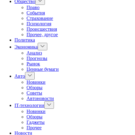
Показать
Общество
подменю
Право
События
Страхование
Психология
Происшествия
Прочее, другое
Политика
Показать
Экономика
подменю
Анализ
Прогнозы
Рынок
Ценные бумаги
Показать
Авто
подменю
Новинки
Обзоры
Советы
Автоновости
Показать
IT-технологии
подменю
Новинки
Обзоры
Гаджеты
Прочее
Новости