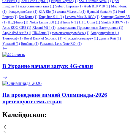
Связной
(1)
Seat Leon Cupra
(1)
Bugatti Veyron
(1)
SSC Ultimate Aero
(1)
Opel
Insignia
(1)
искусственный глаз
(1)
Subaru Impreza
(1)
Audi R10 V10
(1)
Маст-банк
(1)
Фондсервисбанк
(1)
KIA Rio
(1)
акции Microsoft
(1)
Hyundai Santa Fe
(1)
Ford
Ranger
(1)
Бен Кинг
(1)
Tong Jian S11
(1)
Lenovo Miix 3-1030
(1)
Samsung Galaxy A5
(1)
НБД-Банк
(1)
Nokia Lumia 330
(1)
iPhone 6
(1)
HTC Omni
(1)
Shuttle XH97V
(1)
Asus ROG GR8
(1)
Xiaomi Mi 4
(1)
продолжение Приключение Электроника
(1)
Apple iPad Air 2
(1)
ПК-Банк
(1)
тюменьагропромбанк
(1)
Академрусбанк
(1)
Тинькофф
(1)
Royal Bank of Scotland
(1)
«Русский стандарт»
(1)
Дельта Кей
(1)
Уралсиб
(1)
Бинбанк
(1)
Panasonic Let’s Note RZ4
(1)
В Украине начали запуск 4G-связи
На проведение зимней Олимпиады-2026
претендуют семь стран
Калейдоскоп: