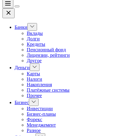
Меню
Цвет
Закрыть
переключателя
Показать
Банки
подменю
Вклады
Долги
Кредиты
Пенсионный фонд
Лицензии, рейтинги
Другое
Показать
Деньги
подменю
Карты
Налоги
Накопления
Платёжные системы
Прочее
Показать
Бизнес
подменю
Инвестиции
Бизнес-планы
Форекс
Менеджемент
Разное