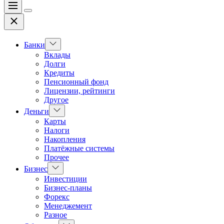
Меню
Цвет
Закрыть
переключателя
Показать
Банки
подменю
Вклады
Долги
Кредиты
Пенсионный фонд
Лицензии, рейтинги
Другое
Показать
Деньги
подменю
Карты
Налоги
Накопления
Платёжные системы
Прочее
Показать
Бизнес
подменю
Инвестиции
Бизнес-планы
Форекс
Менеджемент
Разное