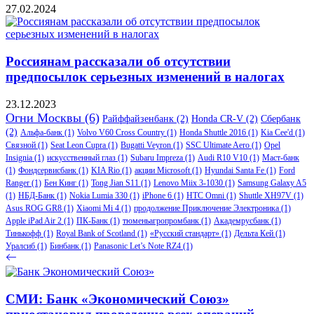
27.02.2024
Россиянам рассказали об отсутствии
предпосылок серьезных изменений в налогах
23.12.2023
Огни Москвы
(6)
Райффайзенбанк
(2)
Honda CR-V
(2)
Сбербанк
(2)
Альфа-банк
(1)
Volvo V60 Cross Country
(1)
Honda Shuttle 2016
(1)
Kia Cee'd
(1)
Связной
(1)
Seat Leon Cupra
(1)
Bugatti Veyron
(1)
SSC Ultimate Aero
(1)
Opel
Insignia
(1)
искусственный глаз
(1)
Subaru Impreza
(1)
Audi R10 V10
(1)
Маст-банк
(1)
Фондсервисбанк
(1)
KIA Rio
(1)
акции Microsoft
(1)
Hyundai Santa Fe
(1)
Ford
Ranger
(1)
Бен Кинг
(1)
Tong Jian S11
(1)
Lenovo Miix 3-1030
(1)
Samsung Galaxy A5
(1)
НБД-Банк
(1)
Nokia Lumia 330
(1)
iPhone 6
(1)
HTC Omni
(1)
Shuttle XH97V
(1)
Asus ROG GR8
(1)
Xiaomi Mi 4
(1)
продолжение Приключение Электроника
(1)
Apple iPad Air 2
(1)
ПК-Банк
(1)
тюменьагропромбанк
(1)
Академрусбанк
(1)
Тинькофф
(1)
Royal Bank of Scotland
(1)
«Русский стандарт»
(1)
Дельта Кей
(1)
Уралсиб
(1)
Бинбанк
(1)
Panasonic Let’s Note RZ4
(1)
СМИ: Банк «Экономический Союз»​