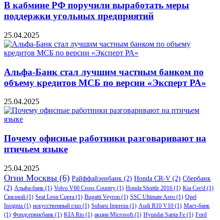
В кабмине РФ поручили выработать меры
поддержки угольных предприятий
25.04.2025
Альфа-Банк стал лучшим частным банком по
объему кредитов МСБ по версии «Эксперт РА»
25.04.2025
Почему офисные работники разговаривают на
птичьем языке
25.04.2025
Огни Москвы
(6)
Райффайзенбанк
(2)
Honda CR-V
(2)
Сбербанк
(2)
Альфа-банк
(1)
Volvo V60 Cross Country
(1)
Honda Shuttle 2016
(1)
Kia Cee'd
(1)
Связной
(1)
Seat Leon Cupra
(1)
Bugatti Veyron
(1)
SSC Ultimate Aero
(1)
Opel
Insignia
(1)
искусственный глаз
(1)
Subaru Impreza
(1)
Audi R10 V10
(1)
Маст-банк
(1)
Фондсервисбанк
(1)
KIA Rio
(1)
акции Microsoft
(1)
Hyundai Santa Fe
(1)
Ford