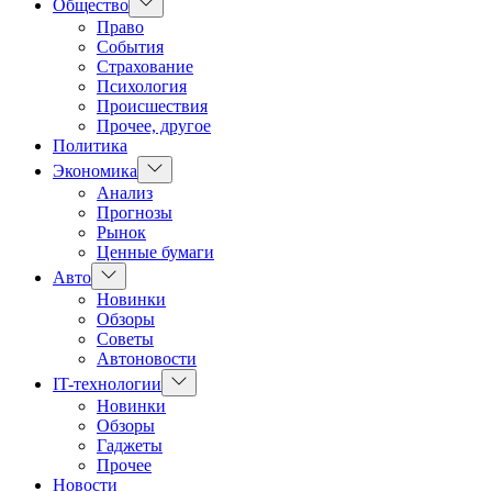
Показать
Общество
подменю
Право
События
Страхование
Психология
Происшествия
Прочее, другое
Политика
Показать
Экономика
подменю
Анализ
Прогнозы
Рынок
Ценные бумаги
Показать
Авто
подменю
Новинки
Обзоры
Советы
Автоновости
Показать
IT-технологии
подменю
Новинки
Обзоры
Гаджеты
Прочее
Новости