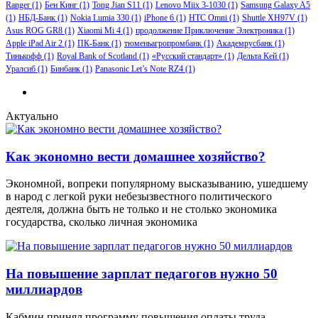
Ranger
(1)
Бен Кинг
(1)
Tong Jian S11
(1)
Lenovo Miix 3-1030
(1)
Samsung Galaxy A5
(1)
НБД-Банк
(1)
Nokia Lumia 330
(1)
iPhone 6
(1)
HTC Omni
(1)
Shuttle XH97V
(1)
Asus ROG GR8
(1)
Xiaomi Mi 4
(1)
продолжение Приключение Электроника
(1)
Apple iPad Air 2
(1)
ПК-Банк
(1)
тюменьагропромбанк
(1)
Академрусбанк
(1)
Тинькофф
(1)
Royal Bank of Scotland
(1)
«Русский стандарт»
(1)
Дельта Кей
(1)
Уралсиб
(1)
Бинбанк
(1)
Panasonic Let’s Note RZ4
(1)
Актуально
Как экономно вести домашнее хозяйство?
Экономной, вопреки популярному высказыванию, ушедшему
в народ с легкой руки небезызвестного политического
деятеля, должна быть не только и не столько экономика
государства, сколько личная экономика
На повышение зарплат педагогов нужно 50
миллиардов
Кабмин принял программу повышения оплаты труда