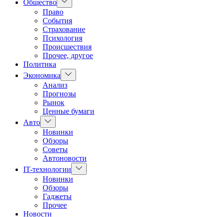
Показать
Общество
подменю
Право
События
Страхование
Психология
Происшествия
Прочее, другое
Политика
Показать
Экономика
подменю
Анализ
Прогнозы
Рынок
Ценные бумаги
Показать
Авто
подменю
Новинки
Обзоры
Советы
Автоновости
Показать
IT-технологии
подменю
Новинки
Обзоры
Гаджеты
Прочее
Новости