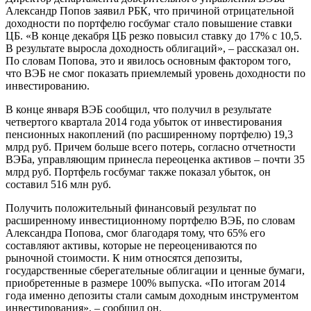
Александр Попов заявил РБК, что причиной отрицательной
доходности по портфелю госбумаг стало повышение ставки
ЦБ. «В конце декабря ЦБ резко повысил ставку до 17% с 10,5.
В результате выросла доходность облигаций», – рассказал он.
По словам Попова, это и явилось основным фактором того,
что ВЭБ не смог показать приемлемый уровень доходности по
инвестированию.​​​
В конце января ВЭБ сообщил, что получил в результате
четвертого квартала​​ 2014 года убыток от инвестирования
пенсионных накоплений (по расширенному портфелю) 19,3
млрд руб. Причем больше всего потерь, согласно отчетности
ВЭБа, управляющим принесла переоценка активов – почти 35
млрд руб. Портфель госбумаг также показал убыток, он
составил 516 млн руб.
Получить положительный финансовый результат по
расширенному инвестиционному портфелю ВЭБ, по словам
Александра Попова, смог благодаря тому, что 65% его
составляют активы, которые не переоцениваются по
рыночной стоимости. К ним относятся депозиты,
государственные сберегательные облигации и ценные бумаги,
приобретенные в размере 100% выпуска. «По итогам 2014
года именно депозиты стали самым доходным инструментом
инвестирования», – сообщил он.