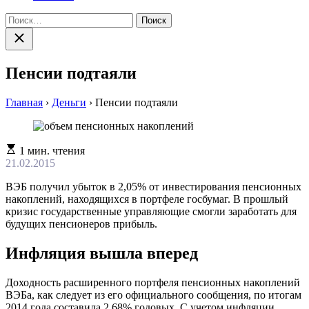
Найти:
Закрыть
поиск
Пенсии подтаяли
Главная
›
Деньги
›
Пенсии подтаяли
Расчетное
1 мин. чтения
время
21.02.2015
чтения
ВЭБ получил убыток в 2,05% от инвестирования пенсионных
накоплений, находящихся в портфеле госбумаг. В прошлый
кризис государственные управляющие смогли заработать для
будущих пенсионеров прибыль.
Инфляция вышла вперед
Доходность расширенного портфеля пенсионных накоплений
ВЭБа, как следует из его официального сообщения, по итогам
2014 года составила 2,68% годовых. С учетом инфляции,