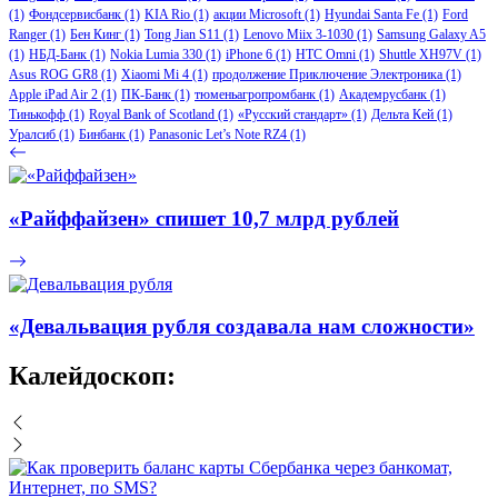
(1)
Фондсервисбанк
(1)
KIA Rio
(1)
акции Microsoft
(1)
Hyundai Santa Fe
(1)
Ford
Ranger
(1)
Бен Кинг
(1)
Tong Jian S11
(1)
Lenovo Miix 3-1030
(1)
Samsung Galaxy A5
(1)
НБД-Банк
(1)
Nokia Lumia 330
(1)
iPhone 6
(1)
HTC Omni
(1)
Shuttle XH97V
(1)
Asus ROG GR8
(1)
Xiaomi Mi 4
(1)
продолжение Приключение Электроника
(1)
Apple iPad Air 2
(1)
ПК-Банк
(1)
тюменьагропромбанк
(1)
Академрусбанк
(1)
Тинькофф
(1)
Royal Bank of Scotland
(1)
«Русский стандарт»
(1)
Дельта Кей
(1)
Уралсиб
(1)
Бинбанк
(1)
Panasonic Let’s Note RZ4
(1)
«Райффайзен» спишет 10,7 млрд рублей
«Девальвация рубля создавала нам сложности»
Калейдоскоп: