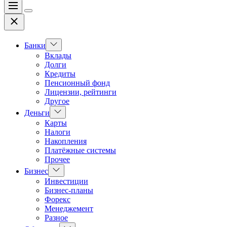
Меню
Цвет
Закрыть
переключателя
Показать
Банки
подменю
Вклады
Долги
Кредиты
Пенсионный фонд
Лицензии, рейтинги
Другое
Показать
Деньги
подменю
Карты
Налоги
Накопления
Платёжные системы
Прочее
Показать
Бизнес
подменю
Инвестиции
Бизнес-планы
Форекс
Менеджемент
Разное