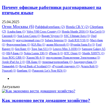
Почему офисные работники разговаривают на
птичьем языке
25.04.2025
Огни Москвы
(6)
Райффайзенбанк
(2)
Honda CR-V
(2)
Сбербанк
(2)
Альфа-банк
(1)
Volvo V60 Cross Country
(1)
Honda Shuttle 2016
(1)
Kia Cee'd
(1)
Связной
(1)
Seat Leon Cupra
(1)
Bugatti Veyron
(1)
SSC Ultimate Aero
(1)
Opel
Insignia
(1)
искусственный глаз
(1)
Subaru Impreza
(1)
Audi R10 V10
(1)
Маст-банк
(1)
Фондсервисбанк
(1)
KIA Rio
(1)
акции Microsoft
(1)
Hyundai Santa Fe
(1)
Ford
Ranger
(1)
Бен Кинг
(1)
Tong Jian S11
(1)
Lenovo Miix 3-1030
(1)
Samsung Galaxy A5
(1)
НБД-Банк
(1)
Nokia Lumia 330
(1)
iPhone 6
(1)
HTC Omni
(1)
Shuttle XH97V
(1)
Asus ROG GR8
(1)
Xiaomi Mi 4
(1)
продолжение Приключение Электроника
(1)
Apple iPad Air 2
(1)
ПК-Банк
(1)
тюменьагропромбанк
(1)
Академрусбанк
(1)
Тинькофф
(1)
Royal Bank of Scotland
(1)
«Русский стандарт»
(1)
Дельта Кей
(1)
Уралсиб
(1)
Бинбанк
(1)
Panasonic Let’s Note RZ4
(1)
Актуально
Как экономно вести домашнее хозяйство?