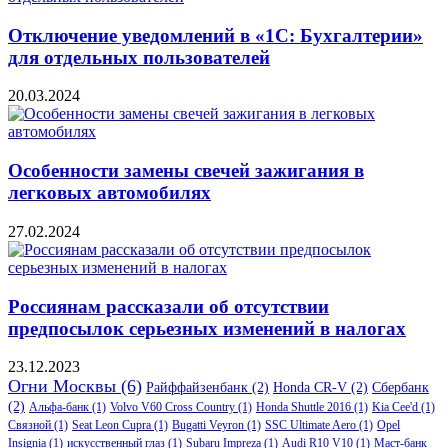
Отключение уведомлений в «1С: Бухгалтерии»
для отдельных пользователей
20.03.2024
Особенности замены свечей зажигания в
легковых автомобилях
27.02.2024
Россиянам рассказали об отсутствии
предпосылок серьезных изменений в налогах
23.12.2023
Огни Москвы
(6)
Райффайзенбанк
(2)
Honda CR-V
(2)
Сбербанк
(2)
Альфа-банк
(1)
Volvo V60 Cross Country
(1)
Honda Shuttle 2016
(1)
Kia Cee'd
(1)
Связной
(1)
Seat Leon Cupra
(1)
Bugatti Veyron
(1)
SSC Ultimate Aero
(1)
Opel
Insignia
(1)
искусственный глаз
(1)
Subaru Impreza
(1)
Audi R10 V10
(1)
Маст-банк