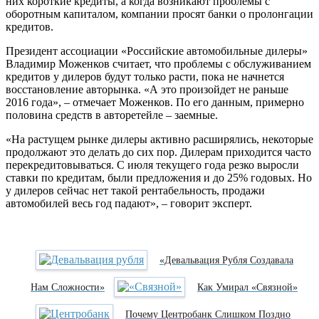
них короткие кредиты, а когда возникают проблемы с
оборотным капиталом, компании просят банки о пролонгации
кредитов.
Президент ассоциации «Российские автомобильные дилеры»
Владимир Моженков считает, что проблемы с обслуживанием
кредитов у дилеров будут только расти, пока не начнется
восстановление авторынка. «А это произойдет не раньше
2016 года», – отмечает Моженков. По его данным, примерно
половина средств в авторетейле – заемные.
«На растущем рынке дилеры активно расширялись, некоторые
продолжают это делать до сих пор. Дилерам приходится часто
перекредитовываться. С июля текущего года резко выросли
ставки по кредитам, были предложения и до 25% годовых. Но
у дилеров сейчас нет такой рентабельность, продажи
автомобилей весь год падают», – говорит эксперт.
«Девальвация Рубля Создавала
Нам Сложности»
Как Умирал «Связной»
Почему Центробанк Слишком Поздно