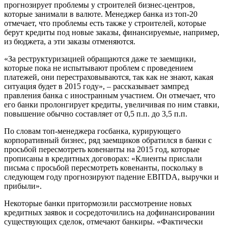
прогнозирует проблемы у строителей бизнес-центров,
которые занимали в валюте. Менеджер банка из топ-20
отмечает, что проблемы есть также у строителей, которые
берут кредиты под новые заказы, финансируемые, например,
из бюджета, а эти заказы отменяются.
«За реструктуризацией обращаются даже те заемщики,
которые пока не испытывают проблем с проведением
платежей, они перестраховываются, так как не знают, какая
ситуация будет в 2015 году», – рассказывает зампред
правления банка с иностранным участием. Он отмечает, что
его банки пролонгирует кредиты, увеличивая по ним ставки,
повышение обычно составляет от 0,5 п.п. до 3,5 п.п.
По словам топ-менеджера госбанка, курирующего
корпоративный бизнес, ряд заемщиков обратился в банки с
просьбой пересмотреть ковенанты на 2015 год, которые
прописаны в кредитных договорах: «Клиенты прислали
письма с просьбой пересмотреть ковенанты, поскольку в
следующем году прогнозируют падение EBITDA, выручки и
прибыли».
Некоторые банки притормозили рассмотрение новых
кредитных заявок и сосредоточились на дофинансировании
существующих сделок, отмечают банкиры. «Фактически