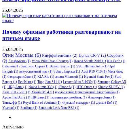
25.04.2025
Почему офисные работники разговаривают на
птичьем языке
25.04.2025
Огни Москвы
(6)
Райффайзенбанк
(2)
Honda CR-V
(2)
Сбербанк
(2)
Альфа-банк
(1)
Volvo V60 Cross Country
(1)
Honda Shuttle 2016
(1)
Kia Cee'd
(1)
Связной
(1)
Seat Leon Cupra
(1)
Bugatti Veyron
(1)
SSC Ultimate Aero
(1)
Opel
Insignia
(1)
искусственный глаз
(1)
Subaru Impreza
(1)
Audi R10 V10
(1)
Маст-банк
(1)
Фондсервисбанк
(1)
KIA Rio
(1)
акции Microsoft
(1)
Hyundai Santa Fe
(1)
Ford
Ranger
(1)
Бен Кинг
(1)
Tong Jian S11
(1)
Lenovo Miix 3-1030
(1)
Samsung Galaxy A5
(1)
НБД-Банк
(1)
Nokia Lumia 330
(1)
iPhone 6
(1)
HTC Omni
(1)
Shuttle XH97V
(1)
Asus ROG GR8
(1)
Xiaomi Mi 4
(1)
продолжение Приключение Электроника
(1)
Apple iPad Air 2
(1)
ПК-Банк
(1)
тюменьагропромбанк
(1)
Академрусбанк
(1)
Тинькофф
(1)
Royal Bank of Scotland
(1)
«Русский стандарт»
(1)
Дельта Кей
(1)
Уралсиб
(1)
Бинбанк
(1)
Panasonic Let’s Note RZ4
(1)
Актуально