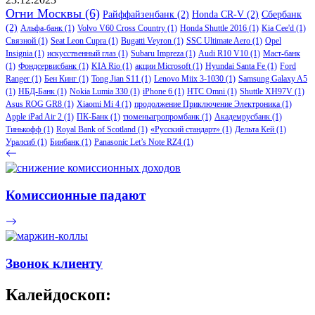
Огни Москвы
(6)
Райффайзенбанк
(2)
Honda CR-V
(2)
Сбербанк
(2)
Альфа-банк
(1)
Volvo V60 Cross Country
(1)
Honda Shuttle 2016
(1)
Kia Cee'd
(1)
Связной
(1)
Seat Leon Cupra
(1)
Bugatti Veyron
(1)
SSC Ultimate Aero
(1)
Opel
Insignia
(1)
искусственный глаз
(1)
Subaru Impreza
(1)
Audi R10 V10
(1)
Маст-банк
(1)
Фондсервисбанк
(1)
KIA Rio
(1)
акции Microsoft
(1)
Hyundai Santa Fe
(1)
Ford
Ranger
(1)
Бен Кинг
(1)
Tong Jian S11
(1)
Lenovo Miix 3-1030
(1)
Samsung Galaxy A5
(1)
НБД-Банк
(1)
Nokia Lumia 330
(1)
iPhone 6
(1)
HTC Omni
(1)
Shuttle XH97V
(1)
Asus ROG GR8
(1)
Xiaomi Mi 4
(1)
продолжение Приключение Электроника
(1)
Apple iPad Air 2
(1)
ПК-Банк
(1)
тюменьагропромбанк
(1)
Академрусбанк
(1)
Тинькофф
(1)
Royal Bank of Scotland
(1)
«Русский стандарт»
(1)
Дельта Кей
(1)
Уралсиб
(1)
Бинбанк
(1)
Panasonic Let’s Note RZ4
(1)
Комиссионные падают
Звонок клиенту
Калейдоскоп: