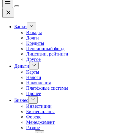
Меню
Цвет
Закрыть
переключателя
Показать
Банки
подменю
Вклады
Долги
Кредиты
Пенсионный фонд
Лицензии, рейтинги
Другое
Показать
Деньги
подменю
Карты
Налоги
Накопления
Платёжные системы
Прочее
Показать
Бизнес
подменю
Инвестиции
Бизнес-планы
Форекс
Менеджемент
Разное