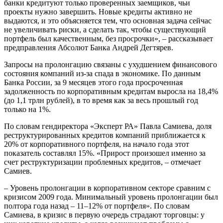
банки кредитуют только проверенных заемщиков, чьи
проекты нужно завершить. Новые кредиты активно не
выдаются, и это объясняется тем, что основная задача сейчас
не увеличивать риски, а сделать так, чтобы существующий
портфель был качественным, без просрочки», – рассказывает
предправления Абсолют Банка Андрей Дегтярев.
Запросы на пролонгацию связаны с ухудшением финансового
состояния компаний из-за спада в экономике. По данным
Банка России, за 9 месяцев этого года просроченная
задолженность по корпоративным кредитам выросла на 18,4%
(до 1,1 трлн рублей), в то время как за весь прошлый год
только на 1%.
По словам гендиректора «Эксперт РА» Павла Самиева, доля
реструктурированных кредитов компаний приближается к
20% от корпоративного портфеля, на начало года этот
показатель составлял 15%. «Прирост произошел именно за
счет реструктуризации проблемных кредитов, – отмечает
Самиев.
– Уровень пролонгации в корпоративном секторе сравним с
кризисом 2009 года. Минимальный уровень пролонгации был
полтора года назад – 11–12% от портфеля». По словам
Самиева, в кризис в первую очередь страдают торговцы: у