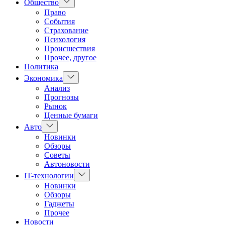
Показать
Общество
подменю
Право
События
Страхование
Психология
Происшествия
Прочее, другое
Политика
Показать
Экономика
подменю
Анализ
Прогнозы
Рынок
Ценные бумаги
Показать
Авто
подменю
Новинки
Обзоры
Советы
Автоновости
Показать
IT-технологии
подменю
Новинки
Обзоры
Гаджеты
Прочее
Новости