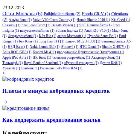
23.12.2023
Огни Москвы
(6)
Райффайзенбанк
(2)
Honda CR-V
(2)
Сбербанк
(2)
Альфа-банк
(1)
Volvo V60 Cross Country
(1)
Honda Shuttle 2016
(1)
Kia Cee'd
(1)
Связной
(1)
Seat Leon Cupra
(1)
Bugatti Veyron
(1)
SSC Ultimate Aero
(1)
Opel
Insignia
(1)
искусственный глаз
(1)
Subaru Impreza
(1)
Audi R10 V10
(1)
Маст-банк
(1)
Фондсервисбанк
(1)
KIA Rio
(1)
акции Microsoft
(1)
Hyundai Santa Fe
(1)
Ford
Ranger
(1)
Бен Кинг
(1)
Tong Jian S11
(1)
Lenovo Miix 3-1030
(1)
Samsung Galaxy A5
(1)
НБД-Банк
(1)
Nokia Lumia 330
(1)
iPhone 6
(1)
HTC Omni
(1)
Shuttle XH97V
(1)
Asus ROG GR8
(1)
Xiaomi Mi 4
(1)
продолжение Приключение Электроника
(1)
Apple iPad Air 2
(1)
ПК-Банк
(1)
тюменьагропромбанк
(1)
Академрусбанк
(1)
Тинькофф
(1)
Royal Bank of Scotland
(1)
«Русский стандарт»
(1)
Дельта Кей
(1)
Уралсиб
(1)
Бинбанк
(1)
Panasonic Let’s Note RZ4
(1)
Плюсы и минусы кобрендовых кредиток
Как поддержать кредитование жилья
Калейдоскоп: