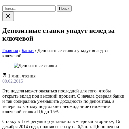
Найти:
Закрыть
поиск
Депозитные ставки упадут вслед за
ключевой
Главная
›
Банки
›
Депозитные ставки упадут вслед за
ключевой
Расчетное
1 мин. чтения
время
08.02.2015
чтения
Эта неделя может оказаться последней для того, чтобы
открыть вклад под высокий процент. С начала февраля банки
и так собирались уменьшить доходность по депозитам, а
теперь их к этому подтолкнет неожиданное снижение
ключевой ставки ЦБ до 15%.
Ставку в 17% регулятор установил в «черный вторник», 16
декабря 2014 года, подняв ее сразу на 6,5 п.п. ЦБ пошел на