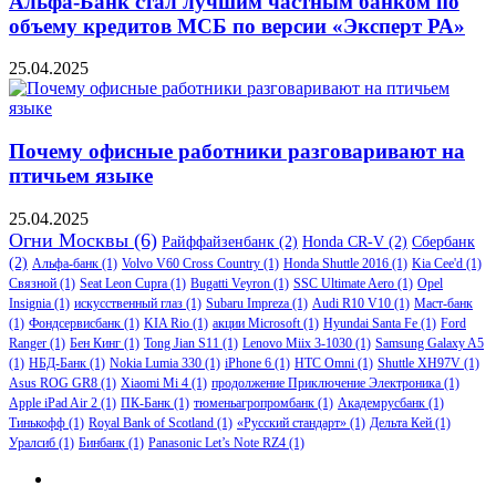
Альфа-Банк стал лучшим частным банком по
объему кредитов МСБ по версии «Эксперт РА»
25.04.2025
Почему офисные работники разговаривают на
птичьем языке
25.04.2025
Огни Москвы
(6)
Райффайзенбанк
(2)
Honda CR-V
(2)
Сбербанк
(2)
Альфа-банк
(1)
Volvo V60 Cross Country
(1)
Honda Shuttle 2016
(1)
Kia Cee'd
(1)
Связной
(1)
Seat Leon Cupra
(1)
Bugatti Veyron
(1)
SSC Ultimate Aero
(1)
Opel
Insignia
(1)
искусственный глаз
(1)
Subaru Impreza
(1)
Audi R10 V10
(1)
Маст-банк
(1)
Фондсервисбанк
(1)
KIA Rio
(1)
акции Microsoft
(1)
Hyundai Santa Fe
(1)
Ford
Ranger
(1)
Бен Кинг
(1)
Tong Jian S11
(1)
Lenovo Miix 3-1030
(1)
Samsung Galaxy A5
(1)
НБД-Банк
(1)
Nokia Lumia 330
(1)
iPhone 6
(1)
HTC Omni
(1)
Shuttle XH97V
(1)
Asus ROG GR8
(1)
Xiaomi Mi 4
(1)
продолжение Приключение Электроника
(1)
Apple iPad Air 2
(1)
ПК-Банк
(1)
тюменьагропромбанк
(1)
Академрусбанк
(1)
Тинькофф
(1)
Royal Bank of Scotland
(1)
«Русский стандарт»
(1)
Дельта Кей
(1)
Уралсиб
(1)
Бинбанк
(1)
Panasonic Let’s Note RZ4
(1)