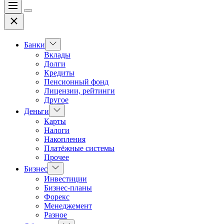
Меню
Цвет
Закрыть
переключателя
Показать
Банки
подменю
Вклады
Долги
Кредиты
Пенсионный фонд
Лицензии, рейтинги
Другое
Показать
Деньги
подменю
Карты
Налоги
Накопления
Платёжные системы
Прочее
Показать
Бизнес
подменю
Инвестиции
Бизнес-планы
Форекс
Менеджемент
Разное