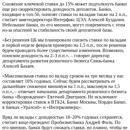
Снижение ключевой ставки до 15% может подтолкнуть банки
еще раз скорректировать доходность депозитов. Банки,
входящие в топ-50, понизят ставки по вкладам также на 2 п.п.,
считает замгендиректора Интерфакс ЦЭА Алексей Буздалин.
Небольшие банки, по его мнению, могут повременить с этим
из-за опасений за стабильность своей депозитной базы.
«Без решения ЦБ мы планировали снизить ставки по вкладам
в первой неделе февраля примерно на 1,5 п.п., после решения
будем проводить более существенные изменения. Возможно,
понизим доходность на 2–3 п.п.», – говорит директор
департамента развития розничного бизнеса Связь-банка
Алексей Бахаев.
«Максимальная ставка по вкладу сроком на три месяца у нас
составляет 16% годовых. Сейчас будем рассматривать ее
дальнейшее снижение минимум на 1 п.п., максимум на 1,5
п.п.», – отмечает начальник департамента розничного бизнеса
банка «Возрождение» Евгений Дмитриев. Не исключают
корректировки ставок в ВТБ24, Банке Москвы, Нордеа Банке,
в банках «Уралсиб» и «Интеркоммерц».
Вряд ли вклады с доходностью 18–20% годовых сохранятся,
считает вице-президент Пробизнесбанка Андрей Филь. По
его мнению, банки будут снижать ставки, но плавно, чтобы не