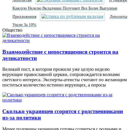
Депозитам
В Декабре
Каждую Неделю Вкладчики Получают Все Более Выгодные
Предложения
Депозиты
Ушли За 10%
Общество
Взаимодействие с непостящимися строится на
деликатности
Великий пост, в котором прожили уже целую неделю
верующие православной церкви, сопровождается волнами
светского интереса. Эксперты-атеисты считают по желающим
поститься количество истинно верующих, а опросы
Сколько украинцев ссорится с родственниками
из-за политики
Менее половины украинцев готовы ссориться с родными и