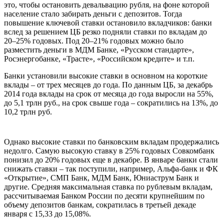
это, чтобы остановить девальвацию рубля, на фоне которой
население стало забирать деньги с депозитов. Тогда
повышение ключевой ставки остановило вкладчиков: банки
вслед за решением ЦБ резко подняли ставки по вкладам до
20–25% годовых. Под 20–21% годовых можно было
разместить деньги в МДМ Банке, «Русском стандарте»,
Росэнергобанке, «Трасте», «Российском кредите» и т.п.
Банки установили высокие ставки в основном на короткие
вклады – от трех месяцев до года. По данным ЦБ, за декабрь
2014 года вклады на срок от месяца до года выросли на 55%,
до 5,1 трлн руб., на срок свыше года – сократились на 13%, до
10,2 трлн руб.
Однако высокие ставки по банковским вкладам продержались
недолго. Самую высокую ставку в 25% годовых Совкомбанк
понизил до 20% годовых еще в декабре. В январе банки стали
снижать ставки – так поступили, например, Альфа-банк и ФК
«Открытие», СМП Банк, МДМ Банк, Юниаструм Банк и
другие. Средняя максимальная ставка по рублевым вкладам,
рассчитываемая Банком России по десяти крупнейшим по
объему депозитов банкам, сократилась в третьей декаде
января с 15,33 до 15,08%.