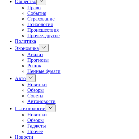
Показать
Общество
подменю
Право
События
Страхование
Психология
Происшествия
Прочее, другое
Политика
Показать
Экономика
подменю
Анализ
Прогнозы
Рынок
Ценные бумаги
Показать
Авто
подменю
Новинки
Обзоры
Советы
Автоновости
Показать
IT-технологии
подменю
Новинки
Обзоры
Гаджеты
Прочее
Новости