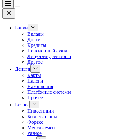
Меню
Цвет
Закрыть
переключателя
Показать
Банки
подменю
Вклады
Долги
Кредиты
Пенсионный фонд
Лицензии, рейтинги
Другое
Показать
Деньги
подменю
Карты
Налоги
Накопления
Платёжные системы
Прочее
Показать
Бизнес
подменю
Инвестиции
Бизнес-планы
Форекс
Менеджемент
Разное