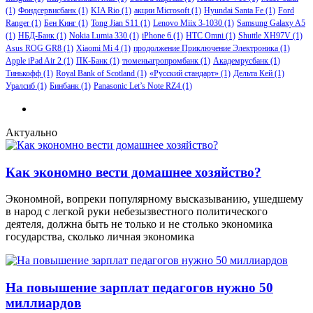
(1)
Фондсервисбанк
(1)
KIA Rio
(1)
акции Microsoft
(1)
Hyundai Santa Fe
(1)
Ford
Ranger
(1)
Бен Кинг
(1)
Tong Jian S11
(1)
Lenovo Miix 3-1030
(1)
Samsung Galaxy A5
(1)
НБД-Банк
(1)
Nokia Lumia 330
(1)
iPhone 6
(1)
HTC Omni
(1)
Shuttle XH97V
(1)
Asus ROG GR8
(1)
Xiaomi Mi 4
(1)
продолжение Приключение Электроника
(1)
Apple iPad Air 2
(1)
ПК-Банк
(1)
тюменьагропромбанк
(1)
Академрусбанк
(1)
Тинькофф
(1)
Royal Bank of Scotland
(1)
«Русский стандарт»
(1)
Дельта Кей
(1)
Уралсиб
(1)
Бинбанк
(1)
Panasonic Let’s Note RZ4
(1)
Актуально
Как экономно вести домашнее хозяйство?
Экономной, вопреки популярному высказыванию, ушедшему
в народ с легкой руки небезызвестного политического
деятеля, должна быть не только и не столько экономика
государства, сколько личная экономика
На повышение зарплат педагогов нужно 50
миллиардов