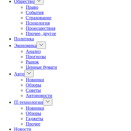
Показать
Общество
подменю
Право
События
Страхование
Психология
Происшествия
Прочее, другое
Политика
Показать
Экономика
подменю
Анализ
Прогнозы
Рынок
Ценные бумаги
Показать
Авто
подменю
Новинки
Обзоры
Советы
Автоновости
Показать
IT-технологии
подменю
Новинки
Обзоры
Гаджеты
Прочее
Новости