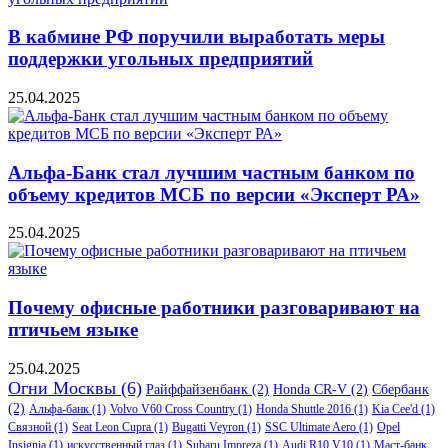
В кабмине РФ поручили выработать меры
поддержки угольных предприятий
25.04.2025
Альфа-Банк стал лучшим частным банком по
объему кредитов МСБ по версии «Эксперт РА»
25.04.2025
Почему офисные работники разговаривают на
птичьем языке
25.04.2025
Огни Москвы
(6)
Райффайзенбанк
(2)
Honda CR-V
(2)
Сбербанк
(2)
Альфа-банк
(1)
Volvo V60 Cross Country
(1)
Honda Shuttle 2016
(1)
Kia Cee'd
(1)
Связной
(1)
Seat Leon Cupra
(1)
Bugatti Veyron
(1)
SSC Ultimate Aero
(1)
Opel
Insignia
(1)
искусственный глаз
(1)
Subaru Impreza
(1)
Audi R10 V10
(1)
Маст-банк