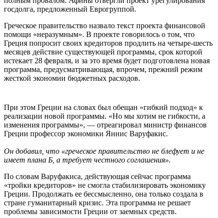
полным провалом. Афины отвергли проект урегулирования
госдолга, предложенный Еврогруппой.
Греческое правительство назвало текст проекта финансовой
помощи «неразумным». В проекте говорилось о том, что
Греция попросит своих кредиторов продлить на четыре-шесть
месяцев действие существующей программы, срок которой
истекает 28 февраля, и за это время будет подготовлена новая
программа, предусматривающая, впрочем, прежний режим
жесткой экономии бюджетных расходов.
При этом Греции на словах был обещан «гибкий подход» к
реализации новой программы. «Но мы хотим не гибкости, а
изменения программы», — отреагировал министр финансов
Греции профессор экономики Яннис Варуфакис.
Он добавил, что «греческое правительство не блефует и не
имеет плана Б, а требует честного соглашения».
По словам Варуфакиса, действующая сейчас программа
«тройки кредиторов» не смогла стабилизировать экономику
Греции. Продолжать ее бессмысленно, она только создала в
стране гуманитарный кризис. Эта программа не решает
проблемы зависимости Греции от заемных средств.