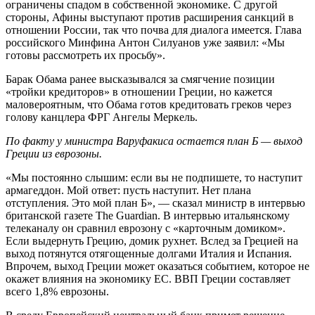
ограничены спадом в собственной экономике. С другой
стороны, Афины выступают против расширения санкций в
отношении России, так что почва для диалога имеется. Глава
российского Минфина Антон Силуанов уже заявил: «Мы
готовы рассмотреть их просьбу».
Барак Обама ранее высказывался за смягчение позиции
«тройки кредиторов» в отношении Греции, но кажется
маловероятным, что Обама готов кредитовать греков через
голову канцлера ФРГ Ангелы Меркель.
По факту у министра Варуфакиса остается план Б — выход
Греции из еврозоны.
«Мы постоянно слышим: если вы не подпишете, то наступит
армагеддон. Мой ответ: пусть наступит. Нет плана
отступления. Это мой план Б», — сказал министр в интервью
британской газете The Guardian. В интервью итальянскому
телеканалу он сравнил еврозону с «карточным домиком».
Если выдернуть Грецию, домик рухнет. Вслед за Грецией на
выход потянутся отягощенные долгами Италия и Испания.
Впрочем, выход Греции может оказаться событием, которое не
окажет влияния на экономику ЕС. ВВП Греции составляет
всего 1,8% еврозоны.