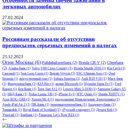
Особенности замены свечей зажигания в
легковых автомобилях
27.02.2024
Россиянам рассказали об отсутствии
предпосылок серьезных изменений в налогах
23.12.2023
Огни Москвы
(6)
Райффайзенбанк
(2)
Honda CR-V
(2)
Сбербанк
(2)
Альфа-банк
(1)
Volvo V60 Cross Country
(1)
Honda Shuttle 2016
(1)
Kia Cee'd
(1)
Связной
(1)
Seat Leon Cupra
(1)
Bugatti Veyron
(1)
SSC Ultimate Aero
(1)
Opel
Insignia
(1)
искусственный глаз
(1)
Subaru Impreza
(1)
Audi R10 V10
(1)
Маст-банк
(1)
Фондсервисбанк
(1)
KIA Rio
(1)
акции Microsoft
(1)
Hyundai Santa Fe
(1)
Ford
Ranger
(1)
Бен Кинг
(1)
Tong Jian S11
(1)
Lenovo Miix 3-1030
(1)
Samsung Galaxy A5
(1)
НБД-Банк
(1)
Nokia Lumia 330
(1)
iPhone 6
(1)
HTC Omni
(1)
Shuttle XH97V
(1)
Asus ROG GR8
(1)
Xiaomi Mi 4
(1)
продолжение Приключение Электроника
(1)
Apple iPad Air 2
(1)
ПК-Банк
(1)
тюменьагропромбанк
(1)
Академрусбанк
(1)
Тинькофф
(1)
Royal Bank of Scotland
(1)
«Русский стандарт»
(1)
Дельта Кей
(1)
Уралсиб
(1)
Бинбанк
(1)
Panasonic Let’s Note RZ4
(1)