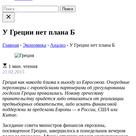
Найти:
Закрыть
поиск
У Греции нет плана Б
Главная
›
Экономика
›
Анализ
›
У Греции нет плана Б
Расчетное
1 мин. чтения
время
21.02.2015
чтения
Греция как никогда близка к выходу из Евросоюза. Очередные
переговоры с европейскими партнерами об урегулировании
госдолга Греции провалились. Новому греческому
правительству придется либо отказаться от реализации
предвыборных обязательств, либо искать финансовой
поддержки за пределами Европы — в России, США или
Китае.
Заседание совета министров финансов еврозоны,
посвященное Греции, завершилось в понедельник вечером