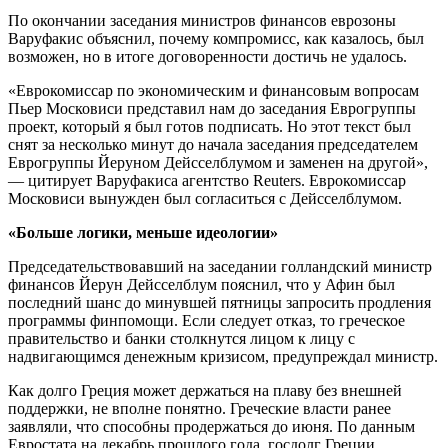
По окончании заседания министров финансов еврозоны
Варуфакис объяснил, почему компромисс, как казалось, был
возможен, но в итоге договоренности достичь не удалось.
«Еврокомиссар по экономическим и финансовым вопросам
Пьер Московиси представил нам до заседания Еврогруппы
проект, который я был готов подписать. Но этот текст был
снят за несколько минут до начала заседания председателем
Еврогруппы Йеруном Дейсселблумом и заменен на другой»,
— цитирует Варуфакиса агентство Reuters. Еврокомиссар
Московиси вынужден был согласиться с Дейсселблумом.
«Больше логики, меньше идеологии»
Председательствовавший на заседании голландский министр
финансов Йерун Дейсселблум пояснил, что у Афин был
последний шанс до минувшей пятницы запросить продления
программы финпомощи. Если следует отказ, то греческое
правительство и банки столкнутся лицом к лицу с
надвигающимся денежным кризисом, предупреждал министр.
Как долго Греция может держаться на плаву без внешней
поддержки, не вполне понятно. Греческие власти ранее
заявляли, что способны продержаться до июня. По данным
Евростата на декабрь прошлого года, госдолг Греции