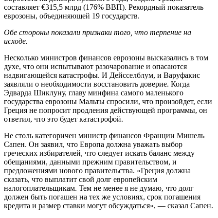
составляет €315,5 млрд (176% ВВП). Рекордный показатель
еврозоны, объединяющей 19 государств.
Обе стороны показали признаки того, что терпение на
исходе.
Несколько министров финансов еврозоны высказались в том
духе, что они испытывают разочарование и опасаются
надвигающейся катастрофы. И Дейсселблум, и Варуфакис
заявляли о необходимости восстановить доверие. Когда
Эдварда Шиклуну, главу минфина самого маленького
государства еврозоны Мальты спросили, что произойдет, если
Греция не попросит продления действующей программы, он
ответил, что это будет катастрофой.
Не столь категоричен министр финансов Франции Мишель
Сапен. Он заявил, что Европа должна уважать выбор
греческих избирателей, что следует искать баланс между
обещаниями, данными прежним правительством, и
предложениями нового правительства. «Греция должна
сказать, что выплатит свой долг европейским
налогоплательщикам. Тем не менее я не думаю, что долг
должен быть погашен на тех же условиях, срок погашения
кредита и размер ставки могут обсуждаться», — сказал Сапен.