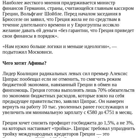
Наиболее жесткого мнения придерживается министр
финансов Германии, страны, считающейся главным кассиром
Греции, Вольфганг Шойбле. Перед началом заседания в
Брюсселе он заявил, что Греция жила не по средствам в
течение длительного времени и у Еврогруппы иссякло
желание давать ей деньги «без гарантии, что Греция приведет
свои финансы в порядок».
«Нам нужно больше логики и меньше идеологии», —
подытожил Московиcи.
Чего хотят Афины?
Лидер Коалиции радикальных левых сил премьер Алексис
Ципрас пообещал если не отменить, то смягчить режим
бюджетной экономии, навязанный Греции в обмен на
финпомощь. Греция готова выполнять лишь 70% обязательств
по экономии бюджетных расходов, которые взяло на себя
предыдущее правительство, заявлял Ципрас. Он намерен
вернуть на работу 10 тыс. уволенных ранее госслужащих и
увеличить им минимальную зарплату с €580 до €751 в месяц.
Греция хочет снизить профицит госбюджета до 1,5%, а не 3%,
на которых настаивает «тройка». Ципрас требовал упразднить
тройку международных кредиторов Греции — это