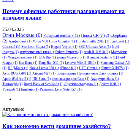
Почему офисные работники разговаривают на
птичьем языке
25.04.2025
Огни Москвы
(6)
Райффайзенбанк
(2)
Honda CR-V
(2)
Сбербанк
(2)
Альфа-банк
(1)
Volvo V60 Cross Country
(1)
Honda Shuttle 2016
(1)
Kia Cee'd
(1)
Связной
(1)
Seat Leon Cupra
(1)
Bugatti Veyron
(1)
SSC Ultimate Aero
(1)
Opel
Insignia
(1)
искусственный глаз
(1)
Subaru Impreza
(1)
Audi R10 V10
(1)
Маст-банк
(1)
Фондсервисбанк
(1)
KIA Rio
(1)
акции Microsoft
(1)
Hyundai Santa Fe
(1)
Ford
Ranger
(1)
Бен Кинг
(1)
Tong Jian S11
(1)
Lenovo Miix 3-1030
(1)
Samsung Galaxy A5
(1)
НБД-Банк
(1)
Nokia Lumia 330
(1)
iPhone 6
(1)
HTC Omni
(1)
Shuttle XH97V
(1)
Asus ROG GR8
(1)
Xiaomi Mi 4
(1)
продолжение Приключение Электроника
(1)
Apple iPad Air 2
(1)
ПК-Банк
(1)
тюменьагропромбанк
(1)
Академрусбанк
(1)
Тинькофф
(1)
Royal Bank of Scotland
(1)
«Русский стандарт»
(1)
Дельта Кей
(1)
Уралсиб
(1)
Бинбанк
(1)
Panasonic Let’s Note RZ4
(1)
Актуально
Как экономно вести домашнее хозяйство?