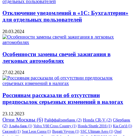
Отключение уведомлений в «1С: Бухгалтерии»
для отдельных пользователей
20.03.2024
Особенности замены свечей зажигания в
легковых автомобилях
27.02.2024
Россиянам рассказали об отсутствии
предпосылок серьезных изменений в налогах
23.12.2023
Огни Москвы
(6)
Райффайзенбанк
(2)
Honda CR-V
(2)
Сбербанк
(2)
Альфа-банк
(1)
Volvo V60 Cross Country
(1)
Honda Shuttle 2016
(1)
Kia Cee'd
(1)
Связной
(1)
Seat Leon Cupra
(1)
Bugatti Veyron
(1)
SSC Ultimate Aero
(1)
Opel