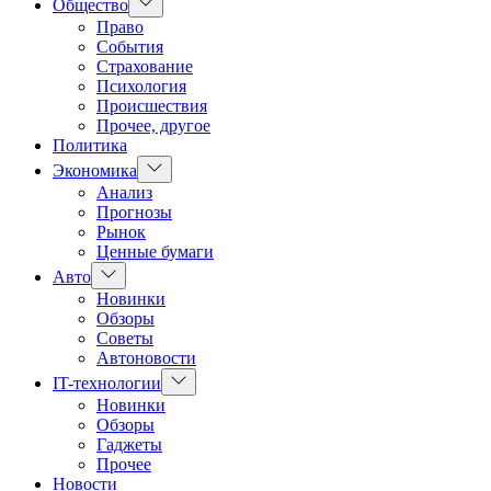
Показать
Общество
подменю
Право
События
Страхование
Психология
Происшествия
Прочее, другое
Политика
Показать
Экономика
подменю
Анализ
Прогнозы
Рынок
Ценные бумаги
Показать
Авто
подменю
Новинки
Обзоры
Советы
Автоновости
Показать
IT-технологии
подменю
Новинки
Обзоры
Гаджеты
Прочее
Новости