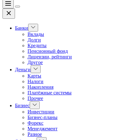
Меню
Цвет
Закрыть
переключателя
Показать
Банки
подменю
Вклады
Долги
Кредиты
Пенсионный фонд
Лицензии, рейтинги
Другое
Показать
Деньги
подменю
Карты
Налоги
Накопления
Платёжные системы
Прочее
Показать
Бизнес
подменю
Инвестиции
Бизнес-планы
Форекс
Менеджемент
Разное