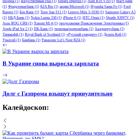
Insignia
(1)
искусственный глаз
(1)
Subaru Impreza
(1)
Audi R10 V10
(1)
Маст-банк
(1)
Фондсервисбанк
(1)
KIA Rio
(1)
акции Microsoft
(1)
Hyundai Santa Fe
(1)
Ford
Ranger
(1)
Бен Кинг
(1)
Tong Jian S11
(1)
Lenovo Miix 3-1030
(1)
Samsung Galaxy A5
(1)
НБД-Банк
(1)
Nokia Lumia 330
(1)
iPhone 6
(1)
HTC Omni
(1)
Shuttle XH97V
(1)
Asus ROG GR8
(1)
Xiaomi Mi 4
(1)
продолжение Приключение Электроника
(1)
Apple iPad Air 2
(1)
ПК-Банк
(1)
тюменьагропромбанк
(1)
Академрусбанк
(1)
Тинькофф
(1)
Royal Bank of Scotland
(1)
«Русский стандарт»
(1)
Дельта Кей
(1)
Уралсиб
(1)
Бинбанк
(1)
Panasonic Let’s Note RZ4
(1)
В Украине снова выросла зарплата
Долг с Газпрома взыщут принудительно
Калейдоскоп: