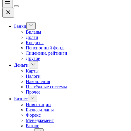
Меню
Цвет
Закрыть
переключателя
Показать
Банки
подменю
Вклады
Долги
Кредиты
Пенсионный фонд
Лицензии, рейтинги
Другое
Показать
Деньги
подменю
Карты
Налоги
Накопления
Платёжные системы
Прочее
Показать
Бизнес
подменю
Инвестиции
Бизнес-планы
Форекс
Менеджемент
Разное