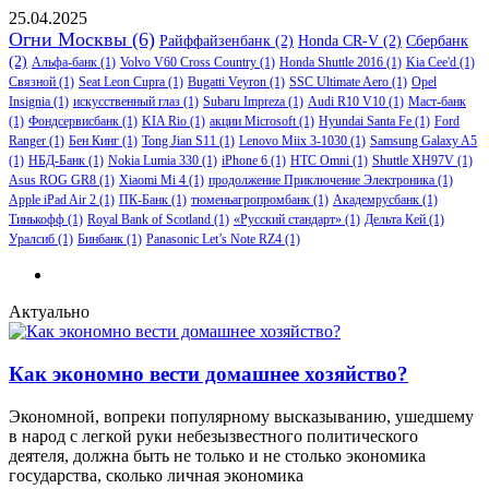
25.04.2025
Огни Москвы
(6)
Райффайзенбанк
(2)
Honda CR-V
(2)
Сбербанк
(2)
Альфа-банк
(1)
Volvo V60 Cross Country
(1)
Honda Shuttle 2016
(1)
Kia Cee'd
(1)
Связной
(1)
Seat Leon Cupra
(1)
Bugatti Veyron
(1)
SSC Ultimate Aero
(1)
Opel
Insignia
(1)
искусственный глаз
(1)
Subaru Impreza
(1)
Audi R10 V10
(1)
Маст-банк
(1)
Фондсервисбанк
(1)
KIA Rio
(1)
акции Microsoft
(1)
Hyundai Santa Fe
(1)
Ford
Ranger
(1)
Бен Кинг
(1)
Tong Jian S11
(1)
Lenovo Miix 3-1030
(1)
Samsung Galaxy A5
(1)
НБД-Банк
(1)
Nokia Lumia 330
(1)
iPhone 6
(1)
HTC Omni
(1)
Shuttle XH97V
(1)
Asus ROG GR8
(1)
Xiaomi Mi 4
(1)
продолжение Приключение Электроника
(1)
Apple iPad Air 2
(1)
ПК-Банк
(1)
тюменьагропромбанк
(1)
Академрусбанк
(1)
Тинькофф
(1)
Royal Bank of Scotland
(1)
«Русский стандарт»
(1)
Дельта Кей
(1)
Уралсиб
(1)
Бинбанк
(1)
Panasonic Let’s Note RZ4
(1)
Актуально
Как экономно вести домашнее хозяйство?
Экономной, вопреки популярному высказыванию, ушедшему
в народ с легкой руки небезызвестного политического
деятеля, должна быть не только и не столько экономика
государства, сколько личная экономика