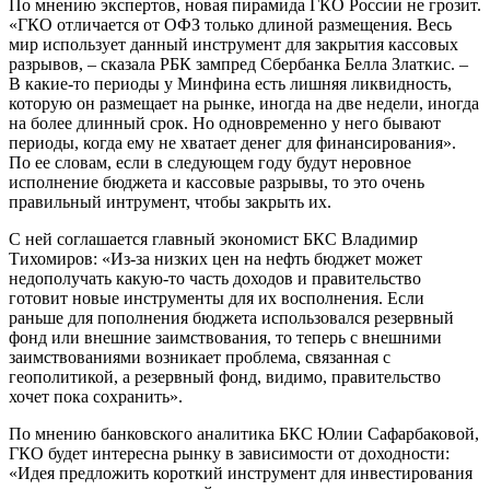
По мнению экспертов, новая пирамида ГКО России не грозит.
«ГКО отличается от ОФЗ только длиной размещения. Весь
мир использует данный инструмент для закрытия кассовых
разрывов, – сказала РБК зампред Сбербанка Белла Златкис. –
В какие-то периоды у Минфина есть лишняя ликвидность,
которую он размещает на рынке, иногда на две недели, иногда
на более длинный срок. Но одновременно у него бывают
периоды, когда ему не хватает денег для финансирования».
По ее словам, если в следующем году будут неровное
исполнение бюджета и кассовые разрывы, то это очень
правильный интрумент, чтобы закрыть их.
С ней соглашается главный экономист БКС Владимир
Тихомиров: «Из-за низких цен на нефть бюджет может
недополучать какую-то часть доходов и правительство
готовит новые инструменты для их восполнения. Если
раньше для пополнения бюджета использовался резервный
фонд или внешние заимствования, то теперь с внешними
заимствованиями возникает проблема, связанная с
геополитикой, а резервный фонд, видимо, правительство
хочет пока сохранить».
По мнению банковского аналитика БКС Юлии Сафарбаковой,
ГКО будет интересна рынку в зависимости от доходности:
«Идея предложить короткий инструмент для инвестирования