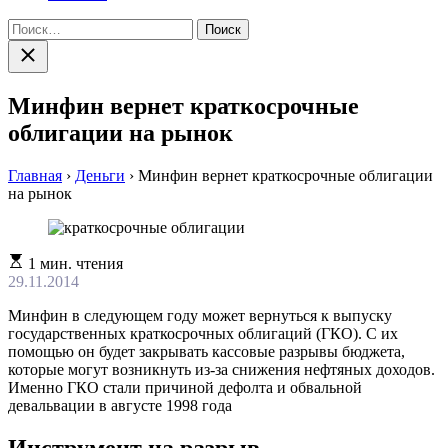
Найти:
Закрыть
поиск
Минфин вернет краткосрочные
облигации на рынок
Главная
›
Деньги
›
Минфин вернет краткосрочные облигации
на рынок
Расчетное
1 мин. чтения
время
29.11.2014
чтения
Минфин в следующем году может вернуться к выпуску
государственных краткосрочных облигаций (ГКО). С их
помощью он будет закрывать кассовые разрывы бюджета,
которые могут возникнуть из-за снижения нефтяных доходов.
Именно ГКО стали причиной дефолта и обвальной
девальвации в августе 1998 года
Инструмент на разрыв