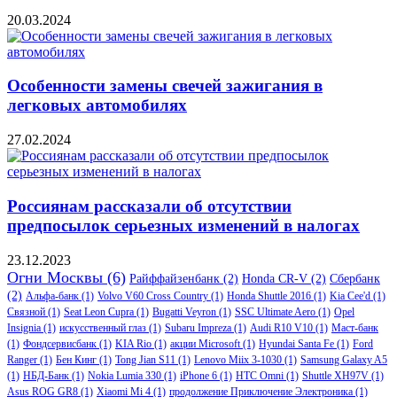
20.03.2024
Особенности замены свечей зажигания в
легковых автомобилях
27.02.2024
Россиянам рассказали об отсутствии
предпосылок серьезных изменений в налогах
23.12.2023
Огни Москвы
(6)
Райффайзенбанк
(2)
Honda CR-V
(2)
Сбербанк
(2)
Альфа-банк
(1)
Volvo V60 Cross Country
(1)
Honda Shuttle 2016
(1)
Kia Cee'd
(1)
Связной
(1)
Seat Leon Cupra
(1)
Bugatti Veyron
(1)
SSC Ultimate Aero
(1)
Opel
Insignia
(1)
искусственный глаз
(1)
Subaru Impreza
(1)
Audi R10 V10
(1)
Маст-банк
(1)
Фондсервисбанк
(1)
KIA Rio
(1)
акции Microsoft
(1)
Hyundai Santa Fe
(1)
Ford
Ranger
(1)
Бен Кинг
(1)
Tong Jian S11
(1)
Lenovo Miix 3-1030
(1)
Samsung Galaxy A5
(1)
НБД-Банк
(1)
Nokia Lumia 330
(1)
iPhone 6
(1)
HTC Omni
(1)
Shuttle XH97V
(1)
Asus ROG GR8
(1)
Xiaomi Mi 4
(1)
продолжение Приключение Электроника
(1)