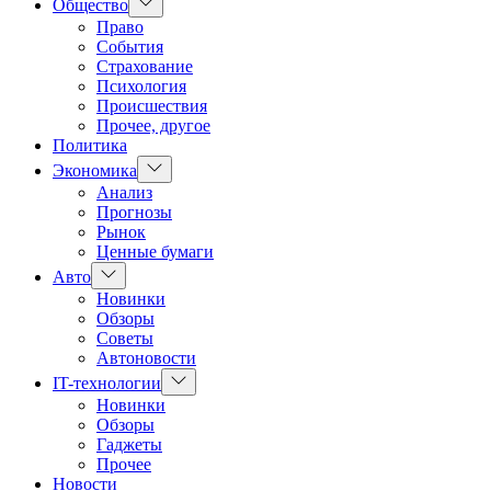
Показать
Общество
подменю
Право
События
Страхование
Психология
Происшествия
Прочее, другое
Политика
Показать
Экономика
подменю
Анализ
Прогнозы
Рынок
Ценные бумаги
Показать
Авто
подменю
Новинки
Обзоры
Советы
Автоновости
Показать
IT-технологии
подменю
Новинки
Обзоры
Гаджеты
Прочее
Новости