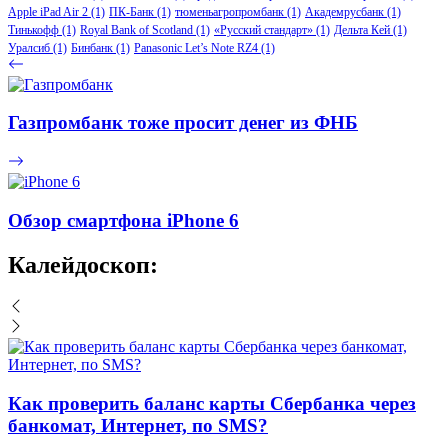
Apple iPad Air 2
(1)
ПК-Банк
(1)
тюменьагропромбанк
(1)
Академрусбанк
(1)
Тинькофф
(1)
Royal Bank of Scotland
(1)
«Русский стандарт»
(1)
Дельта Кей
(1)
Уралсиб
(1)
Бинбанк
(1)
Panasonic Let’s Note RZ4
(1)
Газпромбанк тоже просит денег из ФНБ
Обзор смартфона iPhone 6
Калейдоскоп:
Как проверить баланс карты Сбербанка через
банкомат, Интернет, по SMS?