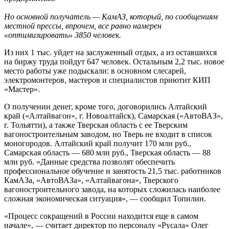
Но основной получатель — КамАЗ, который, по сообщениям
местной прессы, впрочем, все равно намерен
«оптимизировать» 3850 человек.
Из них 1 тыс. уйдет на заслуженный отдых, а из оставшихся
на биржу труда пойдут 647 человек. Остальным 2,2 тыс. новое
место работы уже подыскали: в основном слесарей,
электромонтеров, мастеров и специалистов приютит КИП
«Мастер».
О получении денег, кроме того, договорились Алтайский
край («Алтайвагон», г. Новоалтайск), Самарская («АвтоВАЗ»,
г. Тольятти), а также Тверская область с ее Тверским
вагоностроительным заводом, но Тверь не входит в список
моногородов. Алтайский край получит 170 млн руб.,
Самарская область — 680 млн руб., Тверская область — 88
млн руб. «Данные средства позволят обеспечить
профессиональное обучение и занятость 21,5 тыс. работников
КамАЗа, «АвтоВАЗа», «Алтайвагона», Тверского
вагоностроительного завода, на которых сложилась наиболее
сложная экономическая ситуация», — сообщил Топилин.
«Процесс сокращений в России находится еще в самом
начале», — считает директор по персоналу «Русала» Олег