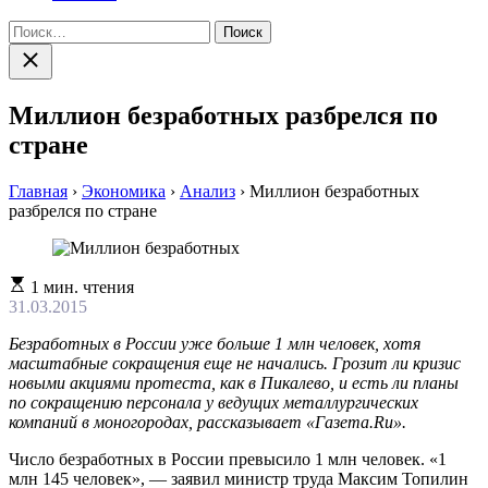
Найти:
Закрыть
поиск
Миллион безработных разбрелся по
стране
Главная
›
Экономика
›
Анализ
›
Миллион безработных
разбрелся по стране
Расчетное
1 мин. чтения
время
31.03.2015
чтения
Безработных в России уже больше 1 млн человек, хотя
масштабные сокращения еще не начались. Грозит ли кризис
новыми акциями протеста, как в Пикалево, и есть ли планы
по сокращению персонала у ведущих металлургических
компаний в моногородах, рассказывает «Газета.Ru».
Число безработных в России превысило 1 млн человек. «1
млн 145 человек», — заявил министр труда Максим Топилин