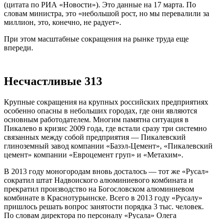
(цитата по РИА «Новости»). Это данные на 17 марта. По
словам министра, это «небольшой рост, но мы перевалили за
миллион, это, конечно, не радует».
При этом масштабные сокращения на рынке труда еще
впереди.
Несчастливые 313
Крупные сокращения на крупных российских предприятиях
особенно опасны в небольших городах, где они являются
основным работодателем. Многим памятна ситуация в
Пикалево в кризис 2009 года, где встали сразу три системно
связанных между собой предприятия — Пикалевский
глиноземный завод компании «Базэл-Цемент», «Пикалевский
цемент» компании «Евроцемент груп» и «Метахим».
В 2013 году моногородам вновь досталось — тот же «Русал»
сократил штат Надвоиского алюминиевого комбината и
прекратил производство на Богословском алюминиевом
комбинате в Краснотурьинске. Всего в 2013 году «Русалу»
пришлось решать вопрос занятости порядка 3 тыс. человек.
По словам директора по персоналу «Русала» Олега