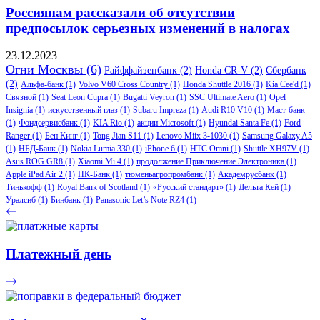
Россиянам рассказали об отсутствии
предпосылок серьезных изменений в налогах
23.12.2023
Огни Москвы
(6)
Райффайзенбанк
(2)
Honda CR-V
(2)
Сбербанк
(2)
Альфа-банк
(1)
Volvo V60 Cross Country
(1)
Honda Shuttle 2016
(1)
Kia Cee'd
(1)
Связной
(1)
Seat Leon Cupra
(1)
Bugatti Veyron
(1)
SSC Ultimate Aero
(1)
Opel
Insignia
(1)
искусственный глаз
(1)
Subaru Impreza
(1)
Audi R10 V10
(1)
Маст-банк
(1)
Фондсервисбанк
(1)
KIA Rio
(1)
акции Microsoft
(1)
Hyundai Santa Fe
(1)
Ford
Ranger
(1)
Бен Кинг
(1)
Tong Jian S11
(1)
Lenovo Miix 3-1030
(1)
Samsung Galaxy A5
(1)
НБД-Банк
(1)
Nokia Lumia 330
(1)
iPhone 6
(1)
HTC Omni
(1)
Shuttle XH97V
(1)
Asus ROG GR8
(1)
Xiaomi Mi 4
(1)
продолжение Приключение Электроника
(1)
Apple iPad Air 2
(1)
ПК-Банк
(1)
тюменьагропромбанк
(1)
Академрусбанк
(1)
Тинькофф
(1)
Royal Bank of Scotland
(1)
«Русский стандарт»
(1)
Дельта Кей
(1)
Уралсиб
(1)
Бинбанк
(1)
Panasonic Let’s Note RZ4
(1)
Платежный день