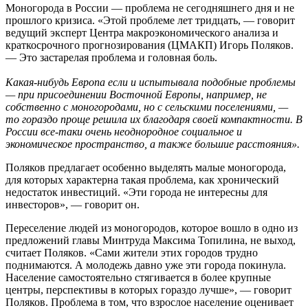
Моногорода в России — проблема не сегодняшнего дня и не
прошлого кризиса. «Этой проблеме лет тридцать, — говорит
ведущий эксперт Центра макроэкономического анализа и
краткосрочного прогнозирования (ЦМАКП) Игорь Поляков.
— Это застарелая проблема и головная боль.
Какая-нибудь Европа если и испытывала подобные проблемы
— при присоединении Восточной Европы, например, не
собственно с моногородами, но с сельскими поселениями, —
то гораздо проще решила их благодаря своей компактности. В
России все-таки очень неоднородное социальное и
экономическое пространство, а также большие расстояния».
Поляков предлагает особенно выделять малые моногорода,
для которых характерна такая проблема, как хронический
недостаток инвестиций. «Эти города не интересны для
инвесторов», — говорит он.
Переселение людей из моногородов, которое вошло в одно из
предложений главы Минтруда Максима Топилина, не выход,
считает Поляков. «Сами жители этих городов трудно
поднимаются. А молодежь давно уже эти города покинула.
Население самостоятельно стягивается в более крупные
центры, перспективы в которых гораздо лучше», — говорит
Поляков. Проблема в том, что взрослое население оценивает