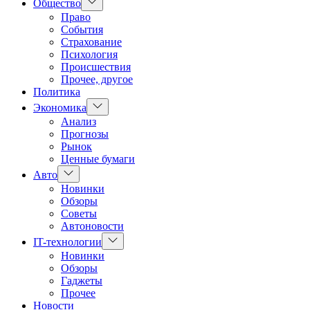
Показать
Общество
подменю
Право
События
Страхование
Психология
Происшествия
Прочее, другое
Политика
Показать
Экономика
подменю
Анализ
Прогнозы
Рынок
Ценные бумаги
Показать
Авто
подменю
Новинки
Обзоры
Советы
Автоновости
Показать
IT-технологии
подменю
Новинки
Обзоры
Гаджеты
Прочее
Новости