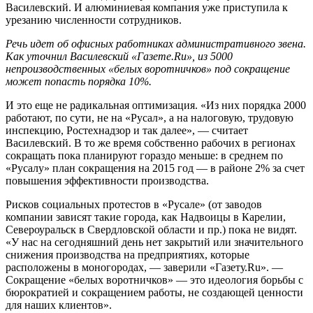
Василевский. И алюминиевая компания уже приступила к
урезанию численности сотрудников.
Речь идет об офисных работниках административного звена.
Как уточнил Василевский «Газете.Ru», из 5000
непроизводственных «белых воротничков» под сокращение
может попасть порядка 10%.
И это еще не радикальная оптимизация. «Из них порядка 2000
работают, по сути, не на «Русал», а на налоговую, трудовую
инспекцию, Ростехнадзор и так далее», — считает
Василевский. В то же время собственно рабочих в регионах
сокращать пока планируют гораздо меньше: в среднем по
«Русалу» план сокращения на 2015 год — в районе 2% за счет
повышения эффективности производства.
Рисков социальных протестов в «Русале» (от заводов
компании зависят такие города, как Надвоицы в Карелии,
Североуральск в Свердловской области и пр.) пока не видят.
«У нас на сегодняшний день нет закрытий или значительного
снижения производства на предприятиях, которые
расположены в моногородах, — заверили «Газету.Ru». —
Сокращение «белых воротничков» — это идеология борьбы с
бюрократией и сокращением работы, не создающей ценности
для наших клиентов».