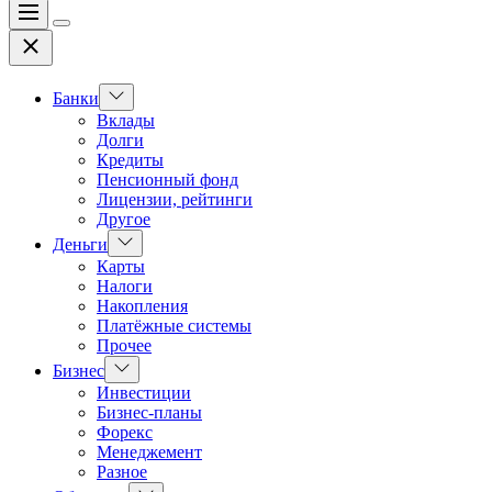
Меню
Цвет
Закрыть
переключателя
Показать
Банки
подменю
Вклады
Долги
Кредиты
Пенсионный фонд
Лицензии, рейтинги
Другое
Показать
Деньги
подменю
Карты
Налоги
Накопления
Платёжные системы
Прочее
Показать
Бизнес
подменю
Инвестиции
Бизнес-планы
Форекс
Менеджемент
Разное