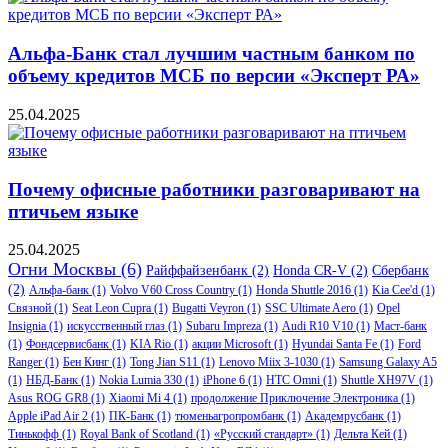
Альфа-Банк стал лучшим частным банком по
объему кредитов МСБ по версии «Эксперт РА»
25.04.2025
Почему офисные работники разговаривают на
птичьем языке
25.04.2025
Огни Москвы
(6)
Райффайзенбанк
(2)
Honda CR-V
(2)
Сбербанк
(2)
Альфа-банк
(1)
Volvo V60 Cross Country
(1)
Honda Shuttle 2016
(1)
Kia Cee'd
(1)
Связной
(1)
Seat Leon Cupra
(1)
Bugatti Veyron
(1)
SSC Ultimate Aero
(1)
Opel
Insignia
(1)
искусственный глаз
(1)
Subaru Impreza
(1)
Audi R10 V10
(1)
Маст-банк
(1)
Фондсервисбанк
(1)
KIA Rio
(1)
акции Microsoft
(1)
Hyundai Santa Fe
(1)
Ford
Ranger
(1)
Бен Кинг
(1)
Tong Jian S11
(1)
Lenovo Miix 3-1030
(1)
Samsung Galaxy A5
(1)
НБД-Банк
(1)
Nokia Lumia 330
(1)
iPhone 6
(1)
HTC Omni
(1)
Shuttle XH97V
(1)
Asus ROG GR8
(1)
Xiaomi Mi 4
(1)
продолжение Приключение Электроника
(1)
Apple iPad Air 2
(1)
ПК-Банк
(1)
тюменьагропромбанк
(1)
Академрусбанк
(1)
Тинькофф
(1)
Royal Bank of Scotland
(1)
«Русский стандарт»
(1)
Дельта Кей
(1)