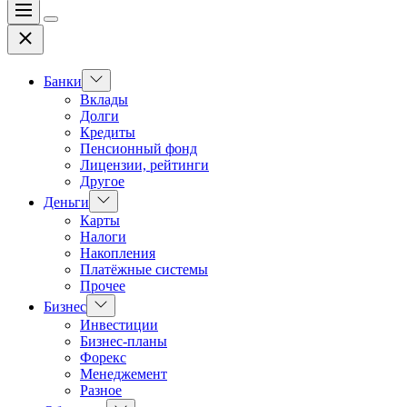
Меню
Цвет
Закрыть
переключателя
Показать
Банки
подменю
Вклады
Долги
Кредиты
Пенсионный фонд
Лицензии, рейтинги
Другое
Показать
Деньги
подменю
Карты
Налоги
Накопления
Платёжные системы
Прочее
Показать
Бизнес
подменю
Инвестиции
Бизнес-планы
Форекс
Менеджемент
Разное