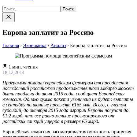
Найти:
Закрыть
поиск
Европа заплатит за Россию
Главная
›
Экономика
›
Анализ
›
Европа заплатит за Россию
Расчетное
1 мин. чтения
время
18.12.2014
чтения
Программа помощи европейским фермерам для преодоления
последствий российского продовольственного эмбарго может
быть продлена до июня 2015 года, сообщает Европейская
комиссия. Однако сумма пакета увеличена не будет: выплаты
с сентября по июнь не превысят €165 млн. Всего, с учетом
субсидий, до октября 2015 года аграрии Европы получат до
€1,2 млрд, что все равно меньше прогнозируемого от
российских санкций ущерба в размере €5 млрд.
Европейская комиссия рассматривает возможность принятия