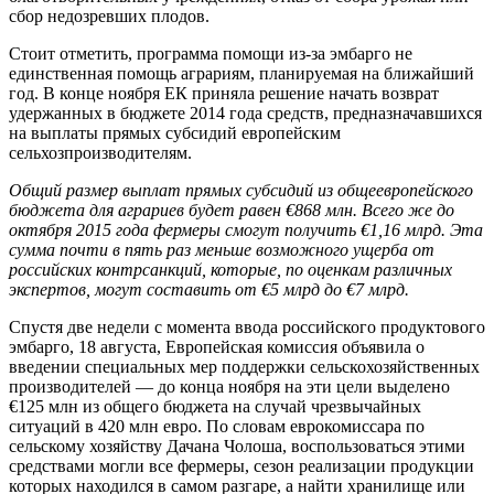
сбор недозревших плодов.
Стоит отметить, программа помощи из-за эмбарго не
единственная помощь аграриям, планируемая на ближайший
год. В конце ноября ЕК приняла решение начать возврат
удержанных в бюджете 2014 года средств, предназначавшихся
на выплаты прямых субсидий европейским
сельхозпроизводителям.
Общий размер выплат прямых субсидий из общеевропейского
бюджета для аграриев будет равен €868 млн. Всего же до
октября 2015 года фермеры смогут получить €1,16 млрд. Эта
сумма почти в пять раз меньше возможного ущерба от
российских контрсанкций, которые, по оценкам различных
экспертов, могут составить от €5 млрд до €7 млрд.
Спустя две недели с момента ввода российского продуктового
эмбарго, 18 августа, Европейская комиссия объявила о
введении специальных мер поддержки сельскохозяйственных
производителей — до конца ноября на эти цели выделено
€125 млн из общего бюджета на случай чрезвычайных
ситуаций в 420 млн евро. По словам еврокомиссара по
сельскому хозяйству Дачана Чолоша, воспользоваться этими
средствами могли все фермеры, сезон реализации продукции
которых находился в самом разгаре, а найти хранилище или