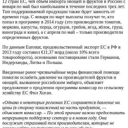
12 стран ЕС, чей объем импорта овощей и фруктов в Россию с
января по май был наибольшим в течение последних трех лет.
Тип поддерживаемой продукции также будет зависеть от
времени года. С января по март выплаты получат те, кто
попал в программу в 2014 году (это производители томатов,
моркови, капусты, перца, огурцов, грибов, ягод, яблок, груш,
винограда и киви), а с апреля по май – только производители
определенных фруктов.
По данным Eurostat, продовольственный экспорт ЕС в РФ в
2013 году составил €11,37 млрд (около 10% всего
товарооборота), основными поставщиками стали Германия,
Нидерланды, Литва и Польша.
Введенные ранее чрезвычайные меры финансовой помощи
помогли ослабить давление на производителей фруктов и
овощей, вызванное российским эмбарго, объясняет
предложение о продлении программы комиссар по сельскому
хозяйству ЕС Фил Хоган.
«Однако в некоторых регионах ЕС сохраняется давление на
цены (в сторону понижения) на часть продуктов, —
объясняет комиссар. – По этой причине важно предоставить
непрерывную поддержку сектору и в новом году. Она
послужит страховкой тем производителям, которые не