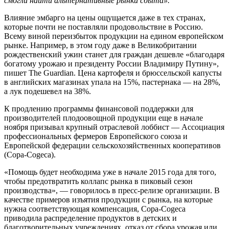
смогли найти альтернативные рынки сбыта».
Влияние эмбарго на цены ощущается даже в тех странах,
которые почти не поставляли продовольствие в Россию.
Всему виной переизбыток продукции на едином европейском
рынке. Например, в этом году даже в Великобритании
рождественский ужин станет для граждан дешевле «благодаря
богатому урожаю и президенту России Владимиру Путину»,
пишет The Guardian. Цена картофеля и брюссельской капусты
в английских магазинах упала на 15%, пастернака — на 28%,
а лук подешевел на 38%.
К продлению программы финансовой поддержки для
производителей плодоовощной продукции еще в начале
ноября призывал крупный отраслевой лоббист — Ассоциация
профессиональных фермеров Европейского союза и
Европейской федерации сельскохозяйственных кооперативов
(Copa-Cogeca).
«Помощь будет необходима уже в начале 2015 года для того,
чтобы предотвратить коллапс рынка в пиковый сезон
производства», — говорилось в пресс-релизе организации. В
качестве примеров изъятия продукции с рынка, на которые
нужна соответствующая компенсация, Copa-Cogeca
приводила распределение продуктов в детских и
благотворительных учреждениях, отказ от сбора урожая или