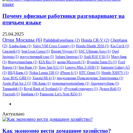
Почему офисные работники разговаривают на
птичьем языке
25.04.2025
Огни Москвы
(6)
Райффайзенбанк
(2)
Honda CR-V
(2)
Сбербанк
(2)
Альфа-банк
(1)
Volvo V60 Cross Country
(1)
Honda Shuttle 2016
(1)
Kia Cee'd
(1)
Связной
(1)
Seat Leon Cupra
(1)
Bugatti Veyron
(1)
SSC Ultimate Aero
(1)
Opel
Insignia
(1)
искусственный глаз
(1)
Subaru Impreza
(1)
Audi R10 V10
(1)
Маст-банк
(1)
Фондсервисбанк
(1)
KIA Rio
(1)
акции Microsoft
(1)
Hyundai Santa Fe
(1)
Ford
Ranger
(1)
Бен Кинг
(1)
Tong Jian S11
(1)
Lenovo Miix 3-1030
(1)
Samsung Galaxy A5
(1)
НБД-Банк
(1)
Nokia Lumia 330
(1)
iPhone 6
(1)
HTC Omni
(1)
Shuttle XH97V
(1)
Asus ROG GR8
(1)
Xiaomi Mi 4
(1)
продолжение Приключение Электроника
(1)
Apple iPad Air 2
(1)
ПК-Банк
(1)
тюменьагропромбанк
(1)
Академрусбанк
(1)
Тинькофф
(1)
Royal Bank of Scotland
(1)
«Русский стандарт»
(1)
Дельта Кей
(1)
Уралсиб
(1)
Бинбанк
(1)
Panasonic Let’s Note RZ4
(1)
Актуально
Как экономно вести домашнее хозяйство?