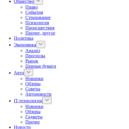
Показать
Общество
подменю
Право
События
Страхование
Психология
Происшествия
Прочее, другое
Политика
Показать
Экономика
подменю
Анализ
Прогнозы
Рынок
Ценные бумаги
Показать
Авто
подменю
Новинки
Обзоры
Советы
Автоновости
Показать
IT-технологии
подменю
Новинки
Обзоры
Гаджеты
Прочее
Новости