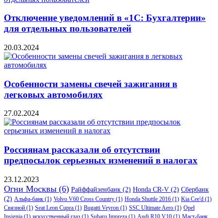
Отключение уведомлений в «1С: Бухгалтерии»
для отдельных пользователей
20.03.2024
Особенности замены свечей зажигания в
легковых автомобилях
27.02.2024
Россиянам рассказали об отсутствии
предпосылок серьезных изменений в налогах
23.12.2023
Огни Москвы
(6)
Райффайзенбанк
(2)
Honda CR-V
(2)
Сбербанк
(2)
Альфа-банк
(1)
Volvo V60 Cross Country
(1)
Honda Shuttle 2016
(1)
Kia Cee'd
(1)
Связной
(1)
Seat Leon Cupra
(1)
Bugatti Veyron
(1)
SSC Ultimate Aero
(1)
Opel
Insignia
(1)
искусственный глаз
(1)
Subaru Impreza
(1)
Audi R10 V10
(1)
Маст-банк