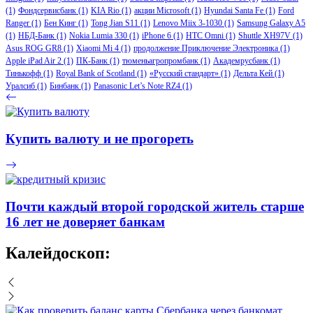
(1)
Фондсервисбанк
(1)
KIA Rio
(1)
акции Microsoft
(1)
Hyundai Santa Fe
(1)
Ford
Ranger
(1)
Бен Кинг
(1)
Tong Jian S11
(1)
Lenovo Miix 3-1030
(1)
Samsung Galaxy A5
(1)
НБД-Банк
(1)
Nokia Lumia 330
(1)
iPhone 6
(1)
HTC Omni
(1)
Shuttle XH97V
(1)
Asus ROG GR8
(1)
Xiaomi Mi 4
(1)
продолжение Приключение Электроника
(1)
Apple iPad Air 2
(1)
ПК-Банк
(1)
тюменьагропромбанк
(1)
Академрусбанк
(1)
Тинькофф
(1)
Royal Bank of Scotland
(1)
«Русский стандарт»
(1)
Дельта Кей
(1)
Уралсиб
(1)
Бинбанк
(1)
Panasonic Let’s Note RZ4
(1)
Купить валюту и не прогореть
Почти каждый второй городской житель старше
16 лет не доверяет банкам
Калейдоскоп: