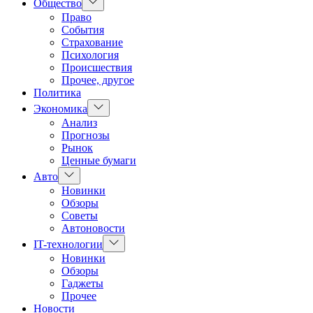
Показать
Общество
подменю
Право
События
Страхование
Психология
Происшествия
Прочее, другое
Политика
Показать
Экономика
подменю
Анализ
Прогнозы
Рынок
Ценные бумаги
Показать
Авто
подменю
Новинки
Обзоры
Советы
Автоновости
Показать
IT-технологии
подменю
Новинки
Обзоры
Гаджеты
Прочее
Новости