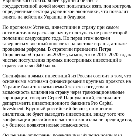
Европейского союза. Более крупный бизнес с
государственной долей может попытаться взять под контроль
определенные сектора украинской экономики, что позволит
влиять на действия Украины в будущем.
По прогнозам Устенко, инвестиции в страну при самом
оптимистичном раскладе начнут поступать не ранее второй
половины следующего года. Но перед этим должен
завершиться военный конфликт на востоке страны, а также
проведены реформы. В стратегии президента Петра
Порошенко «Стратегия-2020» указано, что в 2015–2020 годах
чистые поступления прямых иностранных инвестиций в
страну составят $40 млрд.
Специфика прямых инвестиций из России состоит в том, что
основными мотивами финансирования крупных проектов на
Украине были так называемый эффект соседства и
возможность влияния на страну через транснациональные
корпорации, говорит Сергей Парпуланский, специалист
департамента инвестиционного банкинга Pro Capital
Investment. Крупный российский бизнес, по мнению
аналитика, не будет выводить инвестиции, ввиду того что
конфискации российского частного капитала не предвидится,
а у бизнеса появятся новые возможности.
Основными отраслями, получающими финансирование из