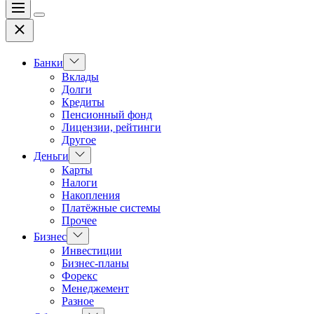
Меню
Цвет
Закрыть
переключателя
Показать
Банки
подменю
Вклады
Долги
Кредиты
Пенсионный фонд
Лицензии, рейтинги
Другое
Показать
Деньги
подменю
Карты
Налоги
Накопления
Платёжные системы
Прочее
Показать
Бизнес
подменю
Инвестиции
Бизнес-планы
Форекс
Менеджемент
Разное