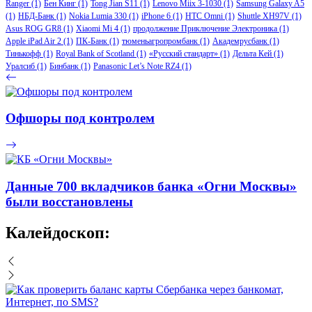
Ranger
(1)
Бен Кинг
(1)
Tong Jian S11
(1)
Lenovo Miix 3-1030
(1)
Samsung Galaxy A5
(1)
НБД-Банк
(1)
Nokia Lumia 330
(1)
iPhone 6
(1)
HTC Omni
(1)
Shuttle XH97V
(1)
Asus ROG GR8
(1)
Xiaomi Mi 4
(1)
продолжение Приключение Электроника
(1)
Apple iPad Air 2
(1)
ПК-Банк
(1)
тюменьагропромбанк
(1)
Академрусбанк
(1)
Тинькофф
(1)
Royal Bank of Scotland
(1)
«Русский стандарт»
(1)
Дельта Кей
(1)
Уралсиб
(1)
Бинбанк
(1)
Panasonic Let’s Note RZ4
(1)
Офшоры под контролем
Данные 700 вкладчиков банка «Огни Москвы»
были восстановлены
Калейдоскоп: