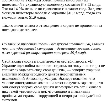
состоянию на 1 октября объем прямых иностранных
инвестиций в украинскую экономику составил $48,52 млрд.
Это на 14,9% меньше по сравнению с началом года. За девять
месяцев инвесторы забрали с Украины $10,3 млрд, тогда как
вложили только $1,9 млрд.
Такого значительного оттока денег в стране не припомнят за
последние десять лет.
По мнению представителей Госслужбы статистики, главная
причина удручающей ситуации – девальвация гривны. Только
из-за курсовой разницы страна потеряла $9,4 млрд.
Свой вклад вносит и политическая нестабильность. «В
Украине идет война на востоке страны, поэтому инвесторы не
спешат вкладывать сюда свои деньги», — говорит старший
аналитик Международного центра перспективных
исследований Александр Жолудь. Эксперт поясняет, что
многие иностранные компании хотят получить гарантии, что
они смогут забрать свои деньги через три-пять лет. Сейчас у
них такой уверенности нет, что связано и с главными
проблемами страны – коррупцией и непрозрачной судебной
системой.