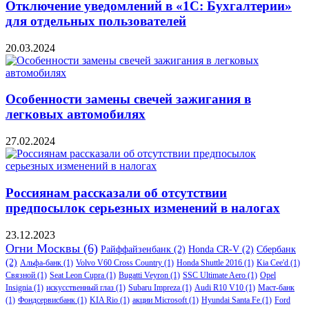
Отключение уведомлений в «1С: Бухгалтерии»
для отдельных пользователей
20.03.2024
Особенности замены свечей зажигания в
легковых автомобилях
27.02.2024
Россиянам рассказали об отсутствии
предпосылок серьезных изменений в налогах
23.12.2023
Огни Москвы
(6)
Райффайзенбанк
(2)
Honda CR-V
(2)
Сбербанк
(2)
Альфа-банк
(1)
Volvo V60 Cross Country
(1)
Honda Shuttle 2016
(1)
Kia Cee'd
(1)
Связной
(1)
Seat Leon Cupra
(1)
Bugatti Veyron
(1)
SSC Ultimate Aero
(1)
Opel
Insignia
(1)
искусственный глаз
(1)
Subaru Impreza
(1)
Audi R10 V10
(1)
Маст-банк
(1)
Фондсервисбанк
(1)
KIA Rio
(1)
акции Microsoft
(1)
Hyundai Santa Fe
(1)
Ford