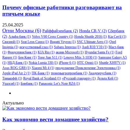
Почему офисные работники разговаривают на
птичьем языке
25.04.2025
Огни Москвы
(6)
Райффайзенбанк
(2)
Honda CR-V
(2)
Сбербанк
(2)
Альфа-банк
(1)
Volvo V60 Cross Country
(1)
Honda Shuttle 2016
(1)
Kia Cee'd
(1)
Связной
(1)
Seat Leon Cupra
(1)
Bugatti Veyron
(1)
SSC Ultimate Aero
(1)
Opel
Insignia
(1)
искусственный глаз
(1)
Subaru Impreza
(1)
Audi R10 V10
(1)
Маст-банк
(1)
Фондсервисбанк
(1)
KIA Rio
(1)
акции Microsoft
(1)
Hyundai Santa Fe
(1)
Ford
Ranger
(1)
Бен Кинг
(1)
Tong Jian S11
(1)
Lenovo Miix 3-1030
(1)
Samsung Galaxy A5
(1)
НБД-Банк
(1)
Nokia Lumia 330
(1)
iPhone 6
(1)
HTC Omni
(1)
Shuttle XH97V
(1)
Asus ROG GR8
(1)
Xiaomi Mi 4
(1)
продолжение Приключение Электроника
(1)
Apple iPad Air 2
(1)
ПК-Банк
(1)
тюменьагропромбанк
(1)
Академрусбанк
(1)
Тинькофф
(1)
Royal Bank of Scotland
(1)
«Русский стандарт»
(1)
Дельта Кей
(1)
Уралсиб
(1)
Бинбанк
(1)
Panasonic Let’s Note RZ4
(1)
Актуально
Как экономно вести домашнее хозяйство?