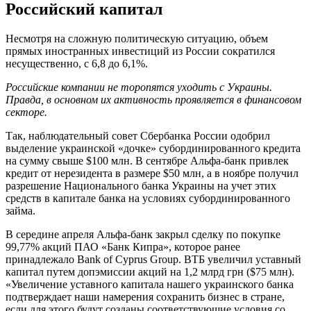
Российский капитал
Несмотря на сложную политическую ситуацию, объем
прямых иностранных инвестиций из России сократился
несущественно, с 6,8 до 6,1%.
Российские компании не торопятся уходить с Украины.
Правда, в основном их активность проявляется в финансовом
секторе.
Так, наблюдательный совет Сбербанка России одобрил
выделение украинской «дочке» субординированного кредита
на сумму свыше $100 млн. В сентябре Альфа-банк привлек
кредит от нерезидента в размере $50 млн, а в ноябре получил
разрешение Национального банка Украины на учет этих
средств в капитале банка на условиях субординированного
займа.
В середине апреля Альфа-банк закрыл сделку по покупке
99,77% акций ПАО «Банк Кипра», которое ранее
принадлежало Bank of Cyprus Group. ВТБ увеличил уставный
капитал путем допэмиссии акций на 1,2 млрд грн ($75 млн).
«Увеличение уставного капитала нашего украинского банка
подтверждает наши намерения сохранить бизнес в стране,
если для этого будут созданы соответствующие условия со