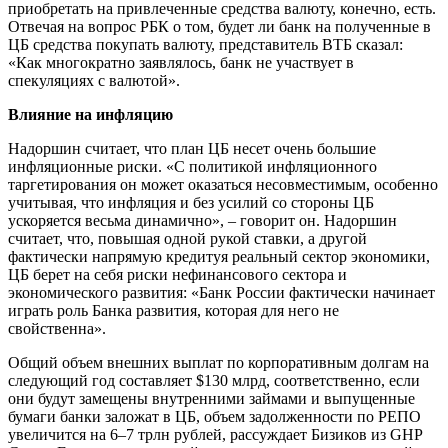
приобретать на привлеченные средства валюту, конечно, есть.
Отвечая на вопрос РБК о том, будет ли банк на полученные в
ЦБ средства покупать валюту, представитель ВТБ сказал:
«Как многократно заявлялось, банк не участвует в
спекуляциях с валютой».
Влияние на инфляцию
Надоршин считает, что план ЦБ несет очень большие
инфляционные риски. «С политикой инфляционного
таргетирования он может оказаться несовместимым, особенно
учитывая, что инфляция и без усилий со стороны ЦБ
ускоряется весьма динамично», – говорит он. Надоршин
считает, что, повышая одной рукой ставки, а другой
фактически напрямую кредитуя реальный сектор экономики,
ЦБ берет на себя риски нефинансового сектора и
экономического развития: «Банк России фактически начинает
играть роль Банка развития, которая для него не
свойственна».
Общий объем внешних выплат по корпоративным долгам на
следующий год составляет $130 млрд, соответственно, если
они будут замещены внутренними займами и выпущенные
бумаги банки заложат в ЦБ, объем задолженности по РЕПО
увеличится на 6–7 трлн рублей, рассуждает Бизиков из GHP