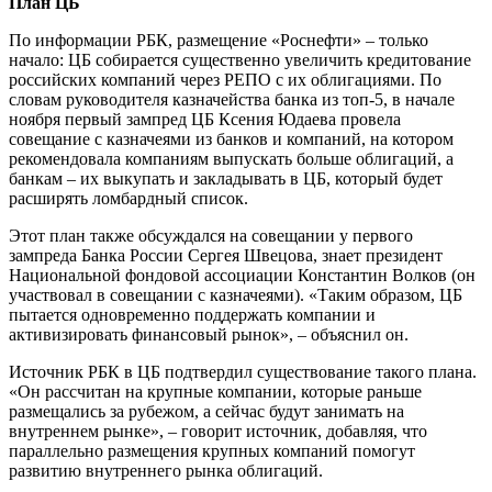
План ЦБ
По информации РБК, размещение «Рос­нефти» – только
начало: ЦБ собирается существенно увеличить кредитование
российских компаний через РЕПО с их облигациями. По
словам руководителя казначейства банка из топ-5, в начале
ноября первый зампред ЦБ Ксения Юдаева провела
совещание с казначеями из банков и компаний, на котором
рекомендовала компаниям выпускать больше облигаций, а
банкам – их выкупать и закладывать в ЦБ, который будет
расширять ломбардный список.
Этот план также обсуждался на совещании у первого
зампреда Банка России Сергея Швецова, знает президент
Национальной фондовой ассоциации Константин Волков (он
участвовал в совещании с казначеями). «Таким образом, ЦБ
пытается одновременно поддержать компании и
активизировать финансовый рынок», – объяснил он.
Источник РБК в ЦБ подтвердил существование такого плана.
«Он рассчитан на крупные компании, которые раньше
размещались за рубежом, а сейчас будут занимать на
внутреннем рынке», – говорит источник, добавляя, что
параллельно размещения крупных компаний помогут
развитию внутреннего рынка облигаций.