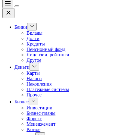
Меню
Цвет
Закрыть
переключателя
Показать
Банки
подменю
Вклады
Долги
Кредиты
Пенсионный фонд
Лицензии, рейтинги
Другое
Показать
Деньги
подменю
Карты
Налоги
Накопления
Платёжные системы
Прочее
Показать
Бизнес
подменю
Инвестиции
Бизнес-планы
Форекс
Менеджемент
Разное