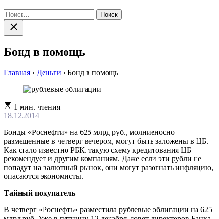
Найти:
Закрыть
поиск
Бонд в помощь
Главная
›
Деньги
›
Бонд в помощь
Расчетное
1 мин. чтения
время
18.12.2014
чтения
Бонды «Роснефти» на 625 млрд руб., молниеносно
размещенные в четверг вечером, могут быть заложены в ЦБ.
Как стало известно РБК, такую схему кредитования ЦБ
рекомендует и другим компаниям. Даже если эти рубли не
попадут на валютный рынок, они могут разогнать инфляцию,
опасаются экономисты.
Тайный покупатель
В четверг «Роснефть» разместила рублевые облигации на 625
млрд руб. Уже в пятницу, 12 декабря, совет директоров Банка