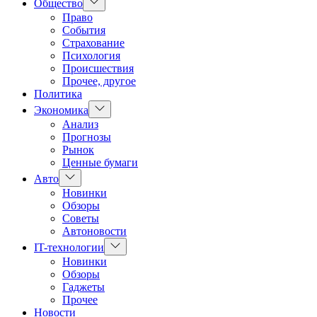
Показать
Общество
подменю
Право
События
Страхование
Психология
Происшествия
Прочее, другое
Политика
Показать
Экономика
подменю
Анализ
Прогнозы
Рынок
Ценные бумаги
Показать
Авто
подменю
Новинки
Обзоры
Советы
Автоновости
Показать
IT-технологии
подменю
Новинки
Обзоры
Гаджеты
Прочее
Новости