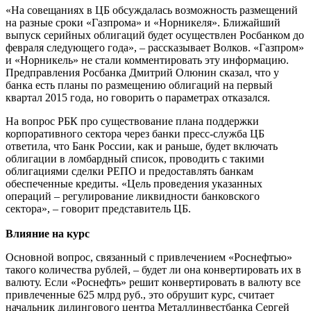
«На совещаниях в ЦБ обсуждалась возможность размещений
на разные сроки «Газпрома» и «Норникеля». Ближайший
выпуск серийных облигаций будет осуществлен Росбанком до
февраля следующего года», – рассказывает Волков. «Газпром»
и «Норникель» не стали комментировать эту информацию.
Предправления Росбанка Дмитрий Олюнин сказал, что у
банка есть планы по размещению облигаций на первый
квартал 2015 года, но говорить о параметрах отказался.
На вопрос РБК про существование плана поддержки
корпоративного сектора через банки пресс-служба ЦБ
ответила, что Банк России, как и раньше, будет включать
облигации в ломбардный список, проводить с такими
облигациями сделки РЕПО и предоставлять банкам
обеспеченные кредиты. «Цель проведения указанных
операций – регулирование ликвидности банковского
сектора», – говорит представитель ЦБ.
Влияние на курс
Основной вопрос, связанный с привлечением «Роснефтью»
такого количества рублей, – будет ли она конвертировать их в
валюту. Если «Роснефть» решит конвертировать в валюту все
привлеченные 625 млрд руб., это обрушит курс, считает
начальник дилингового центра Металлинвестбанка Сергей