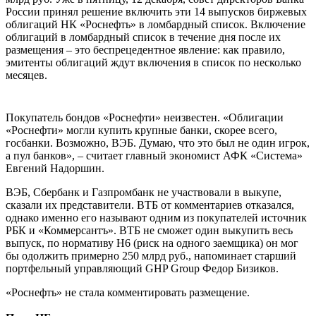
России принял решение включить эти 14 выпусков биржевых
облигаций НК «Роснефть» в ломбардный список. Включение
облигаций в ломбардный список в течение дня после их
размещения – это беспрецедентное явление: как правило,
эмитенты облигаций ждут включения в список по несколько
месяцев.
Покупатель бондов «Роснефти» неизвестен. «Облигации
«Роснефти» могли купить крупные банки, скорее всего,
госбанки. Возможно, ВЭБ. Думаю, что это был не один игрок,
а пул банков», – считает главный экономист АФК «Система»
Евгений Надоршин.
ВЭБ, Сбербанк и Газпромбанк не участвовали в выкупе,
сказали их представители. ВТБ от комментариев отказался,
однако именно его называют одним из покупателей источник
РБК и «Коммерсантъ». ВТБ не сможет один выкупить весь
выпуск, по нормативу Н6 (риск на одного заемщика) он мог
бы одолжить примерно 250 млрд руб., напоминает старший
портфельный управляющий GHP Group Федор Бизиков.
«Роснефть» не стала комментировать размещение.