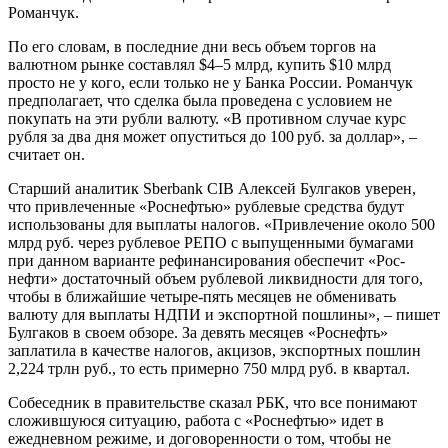
Романчук.
По его словам, в последние дни весь объем торгов на
валютном рынке составлял $4–5 млрд, купить $10 млрд
просто не у кого, если только не у Банка России. Романчук
предполагает, что сделка была проведена с условием не
покупать на эти рубли валюту. «В противном случае курс
рубля за два дня может опуститься до 100 руб. за доллар», –
считает он.
Старший аналитик Sberbank CIB Алексей Булгаков уверен,
что привлеченные «Роснефтью» рублевые средства будут
использованы для выплаты налогов. «Привлечение около 500
млрд руб. через рублевое РЕПО с выпущенными бумагами
при данном варианте рефинансирования обеспечит «Рос­
нефти» достаточный объем рублевой ликвидности для того,
чтобы в ближайшие четыре-пять месяцев не обменивать
валюту для выплаты НДПИ и экспортной пошлины», – пишет
Булгаков в своем обзоре. За девять месяцев «Рос­нефть»
заплатила в качестве налогов, акцизов, экспортных пошлин
2,224 трлн руб., то есть примерно 750 млрд руб. в квартал.
Собеседник в правительстве сказал РБК, что все понимают
сложившуюся ситуацию, работа с «Роснефтью» идет в
ежедневном режиме, и договоренности о том, чтобы не