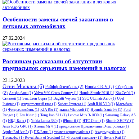
Особенности замены свечей зажигания в
легковых автомобилях
27.02.2024
Россиянам рассказали об отсутствии
предпосылок серьезных изменений в налогах
23.12.2023
Огни Москвы
(6)
Райффайзенбанк
(2)
Honda CR-V
(2)
Сбербанк
(2)
Альфа-банк
(1)
Volvo V60 Cross Country
(1)
Honda Shuttle 2016
(1)
Kia Cee'd
(1)
Связной
(1)
Seat Leon Cupra
(1)
Bugatti Veyron
(1)
SSC Ultimate Aero
(1)
Opel
Insignia
(1)
искусственный глаз
(1)
Subaru Impreza
(1)
Audi R10 V10
(1)
Маст-банк
(1)
Фондсервисбанк
(1)
KIA Rio
(1)
акции Microsoft
(1)
Hyundai Santa Fe
(1)
Ford
Ranger
(1)
Бен Кинг
(1)
Tong Jian S11
(1)
Lenovo Miix 3-1030
(1)
Samsung Galaxy A5
(1)
НБД-Банк
(1)
Nokia Lumia 330
(1)
iPhone 6
(1)
HTC Omni
(1)
Shuttle XH97V
(1)
Asus ROG GR8
(1)
Xiaomi Mi 4
(1)
продолжение Приключение Электроника
(1)
Apple iPad Air 2
(1)
ПК-Банк
(1)
тюменьагропромбанк
(1)
Академрусбанк
(1)
Тинькофф
(1)
Royal Bank of Scotland
(1)
«Русский стандарт»
(1)
Дельта Кей
(1)