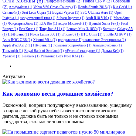
Огни Москвы
(6)
Райффайзенбанк
(2)
Honda CR-V
(2)
Сбербанк
(2)
Альфа-банк
(1)
Volvo V60 Cross Country
(1)
Honda Shuttle 2016
(1)
Kia Cee'd
(1)
Связной
(1)
Seat Leon Cupra
(1)
Bugatti Veyron
(1)
SSC Ultimate Aero
(1)
Opel
Insignia
(1)
искусственный глаз
(1)
Subaru Impreza
(1)
Audi R10 V10
(1)
Маст-банк
(1)
Фондсервисбанк
(1)
KIA Rio
(1)
акции Microsoft
(1)
Hyundai Santa Fe
(1)
Ford
Ranger
(1)
Бен Кинг
(1)
Tong Jian S11
(1)
Lenovo Miix 3-1030
(1)
Samsung Galaxy A5
(1)
НБД-Банк
(1)
Nokia Lumia 330
(1)
iPhone 6
(1)
HTC Omni
(1)
Shuttle XH97V
(1)
Asus ROG GR8
(1)
Xiaomi Mi 4
(1)
продолжение Приключение Электроника
(1)
Apple iPad Air 2
(1)
ПК-Банк
(1)
тюменьагропромбанк
(1)
Академрусбанк
(1)
Тинькофф
(1)
Royal Bank of Scotland
(1)
«Русский стандарт»
(1)
Дельта Кей
(1)
Уралсиб
(1)
Бинбанк
(1)
Panasonic Let’s Note RZ4
(1)
Актуально
Как экономно вести домашнее хозяйство?
Экономной, вопреки популярному высказыванию, ушедшему
в народ с легкой руки небезызвестного политического
деятеля, должна быть не только и не столько экономика
государства, сколько личная экономика