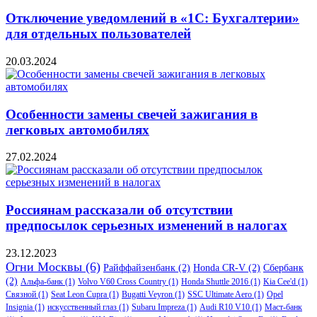
Отключение уведомлений в «1С: Бухгалтерии»
для отдельных пользователей
20.03.2024
Особенности замены свечей зажигания в
легковых автомобилях
27.02.2024
Россиянам рассказали об отсутствии
предпосылок серьезных изменений в налогах
23.12.2023
Огни Москвы
(6)
Райффайзенбанк
(2)
Honda CR-V
(2)
Сбербанк
(2)
Альфа-банк
(1)
Volvo V60 Cross Country
(1)
Honda Shuttle 2016
(1)
Kia Cee'd
(1)
Связной
(1)
Seat Leon Cupra
(1)
Bugatti Veyron
(1)
SSC Ultimate Aero
(1)
Opel
Insignia
(1)
искусственный глаз
(1)
Subaru Impreza
(1)
Audi R10 V10
(1)
Маст-банк