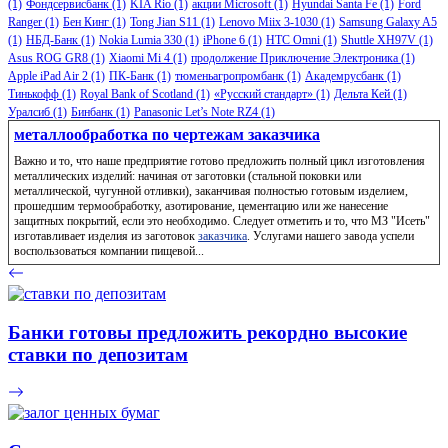
(1)
Фондсервисбанк
(1)
KIA Rio
(1)
акции Microsoft
(1)
Hyundai Santa Fe
(1)
Ford
Ranger
(1)
Бен Кинг
(1)
Tong Jian S11
(1)
Lenovo Miix 3-1030
(1)
Samsung Galaxy A5
(1)
НБД-Банк
(1)
Nokia Lumia 330
(1)
iPhone 6
(1)
HTC Omni
(1)
Shuttle XH97V
(1)
Asus ROG GR8
(1)
Xiaomi Mi 4
(1)
продолжение Приключение Электроника
(1)
Apple iPad Air 2
(1)
ПК-Банк
(1)
тюменьагропромбанк
(1)
Академрусбанк
(1)
Тинькофф
(1)
Royal Bank of Scotland
(1)
«Русский стандарт»
(1)
Дельта Кей
(1)
Уралсиб
(1)
Бинбанк
(1)
Panasonic Let’s Note RZ4
(1)
металлообработка по чертежам заказчика
Важно и то, что наше предприятие готово предложить полный цикл изготовления
металлических изделий: начиная от заготовки (стальной поковки или
металлической, чугунной отливки), заканчивая полностью готовым изделием,
прошедшим термообработку, азотирование, цементацию или же нанесение
защитных покрытий, если это необходимо. Следует отметить и то, что МЗ "Исеть"
изготавливает изделия из заготовок
заказчика
. Услугами нашего завода успели
воспользоваться компании пищевой...
Банки готовы предложить рекордно высокие
ставки по депозитам