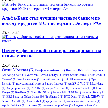
Альфа-Банк стал лучшим частным банком по
объему кредитов МСБ по версии «Эксперт РА»
25.04.2025
Почему офисные работники разговаривают на
птичьем языке
25.04.2025
Огни Москвы
(6)
Райффайзенбанк
(2)
Honda CR-V
(2)
Сбербанк
(2)
Альфа-банк
(1)
Volvo V60 Cross Country
(1)
Honda Shuttle 2016
(1)
Kia Cee'd
(1)
Связной
(1)
Seat Leon Cupra
(1)
Bugatti Veyron
(1)
SSC Ultimate Aero
(1)
Opel
Insignia
(1)
искусственный глаз
(1)
Subaru Impreza
(1)
Audi R10 V10
(1)
Маст-банк
(1)
Фондсервисбанк
(1)
KIA Rio
(1)
акции Microsoft
(1)
Hyundai Santa Fe
(1)
Ford
Ranger
(1)
Бен Кинг
(1)
Tong Jian S11
(1)
Lenovo Miix 3-1030
(1)
Samsung Galaxy A5
(1)
НБД-Банк
(1)
Nokia Lumia 330
(1)
iPhone 6
(1)
HTC Omni
(1)
Shuttle XH97V
(1)
Asus ROG GR8
(1)
Xiaomi Mi 4
(1)
продолжение Приключение Электроника
(1)
Apple iPad Air 2
(1)
ПК-Банк
(1)
тюменьагропромбанк
(1)
Академрусбанк
(1)