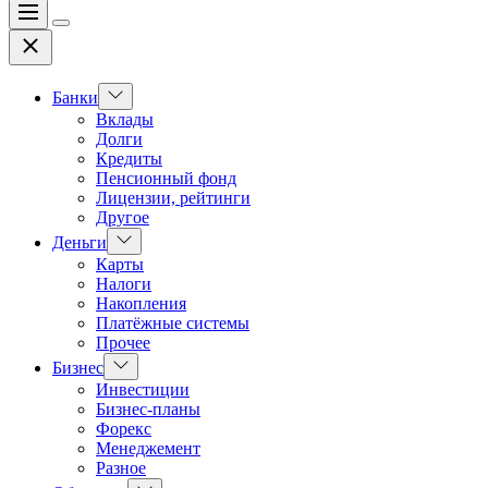
Меню
Цвет
Закрыть
переключателя
Показать
Банки
подменю
Вклады
Долги
Кредиты
Пенсионный фонд
Лицензии, рейтинги
Другое
Показать
Деньги
подменю
Карты
Налоги
Накопления
Платёжные системы
Прочее
Показать
Бизнес
подменю
Инвестиции
Бизнес-планы
Форекс
Менеджемент
Разное