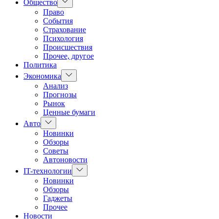
Показать
Общество
подменю
Право
События
Страхование
Психология
Происшествия
Прочее, другое
Политика
Показать
Экономика
подменю
Анализ
Прогнозы
Рынок
Ценные бумаги
Показать
Авто
подменю
Новинки
Обзоры
Советы
Автоновости
Показать
IT-технологии
подменю
Новинки
Обзоры
Гаджеты
Прочее
Новости