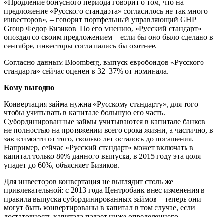
«Продление бонусного периода говорит о том, что на
предложение «Русского стандарта» согласилось не так много
инвесторов», – говорит портфельный управляющий GHP
Group Федор Бизиков. По его мнению, «Русский стандарт»
опоздал со своим предложением – если бы оно было сделано в
сентябре, инвесторы соглашались бы охотнее.
Согласно данным Bloomberg, выпуск евробондов «Русского
стандарта» сейчас оценен в 32–37% от номинала.
Кому выгодно
Конвертация займа нужна «Русскому стандарту», для того
чтобы учитывать в капитале большую его часть.
Субординированные займы учитываются в капитале банков
не полностью на протяжении всего срока жизни, а частично, в
зависимости от того, сколько лет осталось до погашения.
Например, сейчас «Русский стандарт» может включать в
капитал только 80% данного выпуска, в 2015 году эта доля
упадет до 60%, объясняет Бизиков.
Для инвесторов конвертация не выглядит столь же
привлекательной: с 2013 года Центробанк внес изменения в
правила выпуска субординированных займов – теперь они
могут быть конвертированы в капитал в том случае, если
достаточность капитала падает ниже определенного