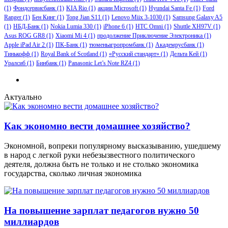
(1)
Фондсервисбанк
(1)
KIA Rio
(1)
акции Microsoft
(1)
Hyundai Santa Fe
(1)
Ford
Ranger
(1)
Бен Кинг
(1)
Tong Jian S11
(1)
Lenovo Miix 3-1030
(1)
Samsung Galaxy A5
(1)
НБД-Банк
(1)
Nokia Lumia 330
(1)
iPhone 6
(1)
HTC Omni
(1)
Shuttle XH97V
(1)
Asus ROG GR8
(1)
Xiaomi Mi 4
(1)
продолжение Приключение Электроника
(1)
Apple iPad Air 2
(1)
ПК-Банк
(1)
тюменьагропромбанк
(1)
Академрусбанк
(1)
Тинькофф
(1)
Royal Bank of Scotland
(1)
«Русский стандарт»
(1)
Дельта Кей
(1)
Уралсиб
(1)
Бинбанк
(1)
Panasonic Let’s Note RZ4
(1)
Актуально
Как экономно вести домашнее хозяйство?
Экономной, вопреки популярному высказыванию, ушедшему
в народ с легкой руки небезызвестного политического
деятеля, должна быть не только и не столько экономика
государства, сколько личная экономика
На повышение зарплат педагогов нужно 50
миллиардов