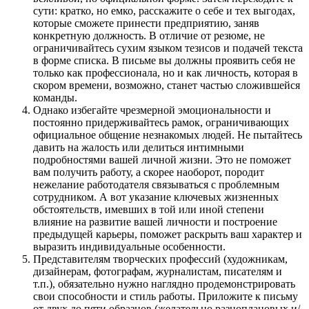
сути: кратко, но емко, расскажите о себе и тех выгодах,
которые сможете принести предприятию, заняв
конкретную должность. В отличие от резюме, не
ограничивайтесь сухим языком тезисов и подачей текста
в форме списка. В письме вы должны проявить себя не
только как профессионала, но и как личность, которая в
скором времени, возможно, станет частью сложившейся
команды.
Однако избегайте чрезмерной эмоциональности и
постоянно придерживайтесь рамок, ограничивающих
официальное общение незнакомых людей. Не пытайтесь
давить на жалость или делиться интимными
подробностями вашей личной жизни. Это не поможет
вам получить работу, а скорее наоборот, породит
нежелание работодателя связываться с проблемным
сотрудником. А вот указание ключевых жизненных
обстоятельств, имевших в той или иной степени
влияние на развитие вашей личности и построение
предыдущей карьеры, поможет раскрыть ваш характер и
выразить индивидуальные особенности.
Представителям творческих профессий (художникам,
дизайнерам, фотографам, журналистам, писателям и
т.п.), обязательно нужно наглядно продемонстрировать
свои способности и стиль работы. Приложите к письму
от двух до пяти образцов (желательно разноплановых и/