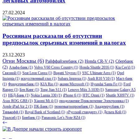
легковых автомобилях
27.02.2024
Россиянам рассказали об отсутствии
предпосылок серьезных изменений в налогах
23.12.2023
Огни Москвы
(6)
Райффайзенбанк
(2)
Honda CR-V
(2)
Сбербанк
(2)
Альфа-банк
(1)
Volvo V60 Cross Country
(1)
Honda Shuttle 2016
(1)
Kia Cee'd
(1)
Связной
(1)
Seat Leon Cupra
(1)
Bugatti Veyron
(1)
SSC Ultimate Aero
(1)
Opel
Insignia
(1)
искусственный глаз
(1)
Subaru Impreza
(1)
Audi R10 V10
(1)
Маст-банк
(1)
Фондсервисбанк
(1)
KIA Rio
(1)
акции Microsoft
(1)
Hyundai Santa Fe
(1)
Ford
Ranger
(1)
Бен Кинг
(1)
Tong Jian S11
(1)
Lenovo Miix 3-1030
(1)
Samsung Galaxy A5
(1)
НБД-Банк
(1)
Nokia Lumia 330
(1)
iPhone 6
(1)
HTC Omni
(1)
Shuttle XH97V
(1)
Asus ROG GR8
(1)
Xiaomi Mi 4
(1)
продолжение Приключение Электроника
(1)
Apple iPad Air 2
(1)
ПК-Банк
(1)
тюменьагропромбанк
(1)
Академрусбанк
(1)
Тинькофф
(1)
Royal Bank of Scotland
(1)
«Русский стандарт»
(1)
Дельта Кей
(1)
Уралсиб
(1)
Бинбанк
(1)
Panasonic Let’s Note RZ4
(1)