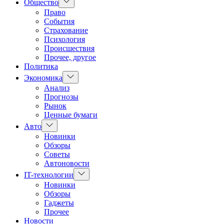
Показать
Общество
подменю
Право
События
Страхование
Психология
Происшествия
Прочее, другое
Политика
Показать
Экономика
подменю
Анализ
Прогнозы
Рынок
Ценные бумаги
Показать
Авто
подменю
Новинки
Обзоры
Советы
Автоновости
Показать
IT-технологии
подменю
Новинки
Обзоры
Гаджеты
Прочее
Новости