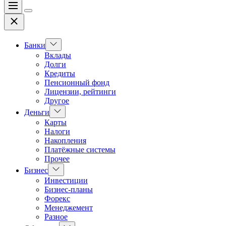
Меню
Цвет
Закрыть
переключателя
Показать
Банки
подменю
Вклады
Долги
Кредиты
Пенсионный фонд
Лицензии, рейтинги
Другое
Показать
Деньги
подменю
Карты
Налоги
Накопления
Платёжные системы
Прочее
Показать
Бизнес
подменю
Инвестиции
Бизнес-планы
Форекс
Менеджемент
Разное