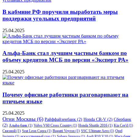
В кабмине РФ поручили выработать меры
поддержки угольных предприятий
25.04.2025
Альфа-Банк стал лучшим частным банком по
объему кредитов МСБ по версии «Эксперт РА»
25.04.2025
Почему офисные работники разговаривают на
птичьем языке
25.04.2025
Огни Москвы
(6)
Райффайзенбанк
(2)
Honda CR-V
(2)
Сбербанк
(2)
Альфа-банк
(1)
Volvo V60 Cross Country
(1)
Honda Shuttle 2016
(1)
Kia Cee'd
(1)
Связной
(1)
Seat Leon Cupra
(1)
Bugatti Veyron
(1)
SSC Ultimate Aero
(1)
Opel
Insignia
(1)
искусственный глаз
(1)
Subaru Impreza
(1)
Audi R10 V10
(1)
Маст-банк