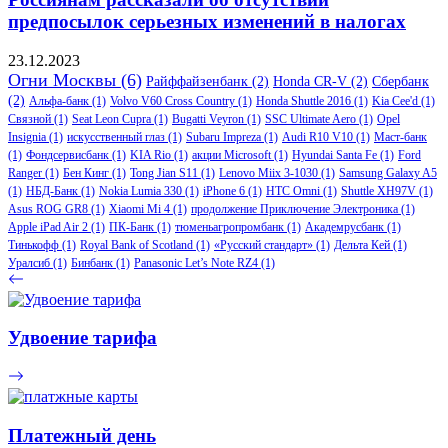
предпосылок серьезных изменений в налогах
23.12.2023
Огни Москвы
(6)
Райффайзенбанк
(2)
Honda CR-V
(2)
Сбербанк
(2)
Альфа-банк
(1)
Volvo V60 Cross Country
(1)
Honda Shuttle 2016
(1)
Kia Cee'd
(1)
Связной
(1)
Seat Leon Cupra
(1)
Bugatti Veyron
(1)
SSC Ultimate Aero
(1)
Opel
Insignia
(1)
искусственный глаз
(1)
Subaru Impreza
(1)
Audi R10 V10
(1)
Маст-банк
(1)
Фондсервисбанк
(1)
KIA Rio
(1)
акции Microsoft
(1)
Hyundai Santa Fe
(1)
Ford
Ranger
(1)
Бен Кинг
(1)
Tong Jian S11
(1)
Lenovo Miix 3-1030
(1)
Samsung Galaxy A5
(1)
НБД-Банк
(1)
Nokia Lumia 330
(1)
iPhone 6
(1)
HTC Omni
(1)
Shuttle XH97V
(1)
Asus ROG GR8
(1)
Xiaomi Mi 4
(1)
продолжение Приключение Электроника
(1)
Apple iPad Air 2
(1)
ПК-Банк
(1)
тюменьагропромбанк
(1)
Академрусбанк
(1)
Тинькофф
(1)
Royal Bank of Scotland
(1)
«Русский стандарт»
(1)
Дельта Кей
(1)
Уралсиб
(1)
Бинбанк
(1)
Panasonic Let’s Note RZ4
(1)
Удвоение тарифа
Платежный день