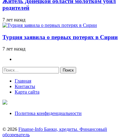
Житель Донецкой области молотком убил
родителей
7 лет назад
Турция заявила о первых потерях в Сирии
7 лет назад
Найти:
Главная
Контакты
Карта сайта
Политика конфиденциальности
© 2026
Finanse-Info Банки, кредиты. Финансовый
обозреватель