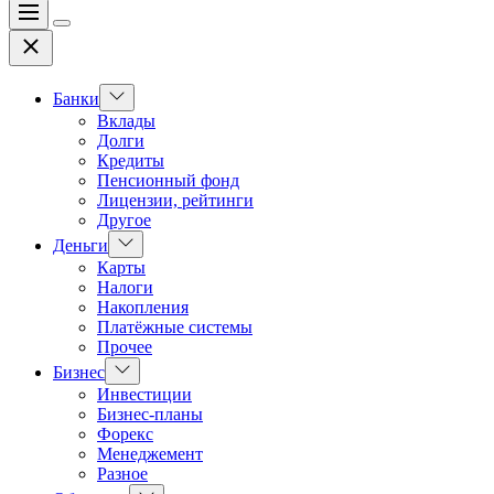
Меню
Цвет
Закрыть
переключателя
Показать
Банки
подменю
Вклады
Долги
Кредиты
Пенсионный фонд
Лицензии, рейтинги
Другое
Показать
Деньги
подменю
Карты
Налоги
Накопления
Платёжные системы
Прочее
Показать
Бизнес
подменю
Инвестиции
Бизнес-планы
Форекс
Менеджемент
Разное