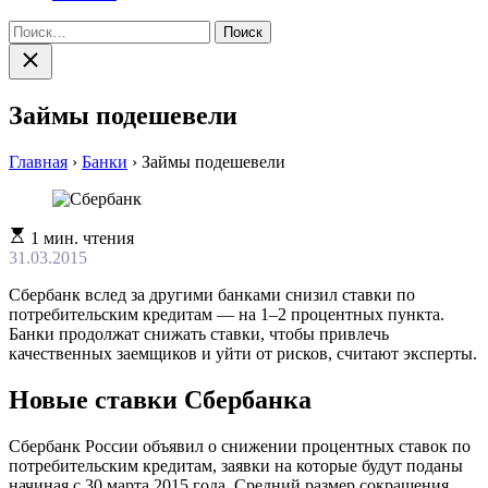
Найти:
Закрыть
поиск
Займы подешевели
Главная
›
Банки
›
Займы подешевели
Расчетное
1 мин. чтения
время
31.03.2015
чтения
Сбербанк вслед за другими банками снизил ставки по
потребительским кредитам — на 1–2 процентных пункта.
Банки продолжат снижать ставки, чтобы привлечь
качественных заемщиков и уйти от рисков, считают эксперты.
Новые ставки Сбербанка
Сбербанк России объявил о снижении процентных ставок по
потребительским кредитам, заявки на которые будут поданы
начиная с 30 марта 2015 года. Средний размер сокращения