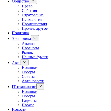
Показать
Общество
подменю
Право
События
Страхование
Психология
Происшествия
Прочее, другое
Политика
Показать
Экономика
подменю
Анализ
Прогнозы
Рынок
Ценные бумаги
Показать
Авто
подменю
Новинки
Обзоры
Советы
Автоновости
Показать
IT-технологии
подменю
Новинки
Обзоры
Гаджеты
Прочее
Новости