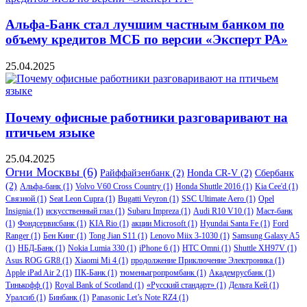
Альфа-Банк стал лучшим частным банком по
объему кредитов МСБ по версии «Эксперт РА»
25.04.2025
Почему офисные работники разговаривают на
птичьем языке
25.04.2025
Огни Москвы
(6)
Райффайзенбанк
(2)
Honda CR-V
(2)
Сбербанк
(2)
Альфа-банк
(1)
Volvo V60 Cross Country
(1)
Honda Shuttle 2016
(1)
Kia Cee'd
(1)
Связной
(1)
Seat Leon Cupra
(1)
Bugatti Veyron
(1)
SSC Ultimate Aero
(1)
Opel
Insignia
(1)
искусственный глаз
(1)
Subaru Impreza
(1)
Audi R10 V10
(1)
Маст-банк
(1)
Фондсервисбанк
(1)
KIA Rio
(1)
акции Microsoft
(1)
Hyundai Santa Fe
(1)
Ford
Ranger
(1)
Бен Кинг
(1)
Tong Jian S11
(1)
Lenovo Miix 3-1030
(1)
Samsung Galaxy A5
(1)
НБД-Банк
(1)
Nokia Lumia 330
(1)
iPhone 6
(1)
HTC Omni
(1)
Shuttle XH97V
(1)
Asus ROG GR8
(1)
Xiaomi Mi 4
(1)
продолжение Приключение Электроника
(1)
Apple iPad Air 2
(1)
ПК-Банк
(1)
тюменьагропромбанк
(1)
Академрусбанк
(1)
Тинькофф
(1)
Royal Bank of Scotland
(1)
«Русский стандарт»
(1)
Дельта Кей
(1)
Уралсиб
(1)
Бинбанк
(1)
Panasonic Let’s Note RZ4
(1)