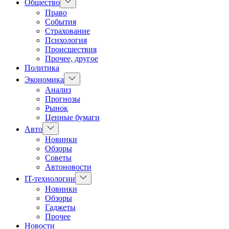
Показать
Общество
подменю
Право
События
Страхование
Психология
Происшествия
Прочее, другое
Политика
Показать
Экономика
подменю
Анализ
Прогнозы
Рынок
Ценные бумаги
Показать
Авто
подменю
Новинки
Обзоры
Советы
Автоновости
Показать
IT-технологии
подменю
Новинки
Обзоры
Гаджеты
Прочее
Новости