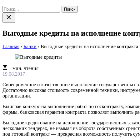
Найти:
Закрыть
поиск
Выгодные кредиты на исполнение конт
Главная
›
Банки
›
Выгодные кредиты на исполнение контракта
Расчетное
1 мин. чтения
время
19.08.2017
чтения
Своевременное и качественное выполнение государственных за
Достаточно высокая стоимость современной техники, инструме
организации.
Выиграв конкурс на выполнение работ по госконтракту, компа
фирмы, банковская гарантия контракта позволяет выполнять ра
Выгодное кредитование на исполнение государственных заказо
нескольких тендерах, не изымая из оборота собственных средс
под готовый контракт — прекрасная возможность получить с