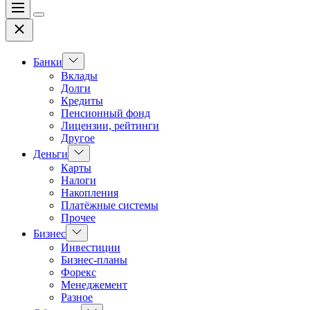
Меню
Цвет
Закрыть
переключателя
Показать
Банки
подменю
Вклады
Долги
Кредиты
Пенсионный фонд
Лицензии, рейтинги
Другое
Показать
Деньги
подменю
Карты
Налоги
Накопления
Платёжные системы
Прочее
Показать
Бизнес
подменю
Инвестиции
Бизнес-планы
Форекс
Менеджемент
Разное