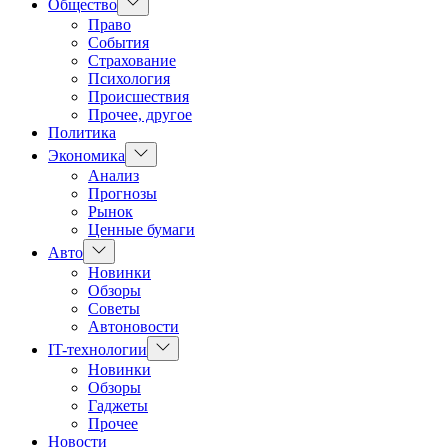
Показать
Общество
подменю
Право
События
Страхование
Психология
Происшествия
Прочее, другое
Политика
Показать
Экономика
подменю
Анализ
Прогнозы
Рынок
Ценные бумаги
Показать
Авто
подменю
Новинки
Обзоры
Советы
Автоновости
Показать
IT-технологии
подменю
Новинки
Обзоры
Гаджеты
Прочее
Новости