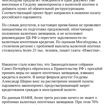
Мособлдума предлагает объединить в один документ уже
внесенные в Госдуму законопроекты о валютной ипотеке и
добавить пункт об обязательной реструктуризации.
Соответствующий проект будет направлен в нижнюю палату
российского парламента.
По словам депутатов, в настоящее время банки не проявляют
инициативы по подготовке предложений, облегчающих
положение валютных заемщиков, и не исполняют
рекомендации ЦБ РФ о пересчете задолженности по
валютным ипотечным кредитам. По оценкам Мособлдумы, в
столичном регионе с проблемой выплаты валютной ипотеки
столкнулись более 25 тыс. человек, пишет газета «Известия».
Накануне стало известно, что Законодательное собрание
Санкт-Петербурга обратилось к Правительству РФ с просьбой
принять меры по защите ипотечных заемщиков, взявших
кредиты в валюте. В конце февраля депутат Госдумы
Александр Шерин внес на рассмотрение нижней палаты
парламента законопроект, предусматривающий запрет
кредитования граждан в иностранной валюте.
По данным НАФИ, более трети россиян ничего не знают о
проблемах валютных ипотечных заемщиков. При этом 76%