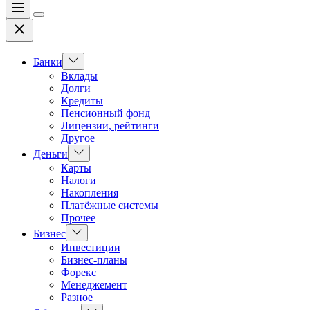
Меню
Цвет
Закрыть
переключателя
Показать
Банки
подменю
Вклады
Долги
Кредиты
Пенсионный фонд
Лицензии, рейтинги
Другое
Показать
Деньги
подменю
Карты
Налоги
Накопления
Платёжные системы
Прочее
Показать
Бизнес
подменю
Инвестиции
Бизнес-планы
Форекс
Менеджемент
Разное