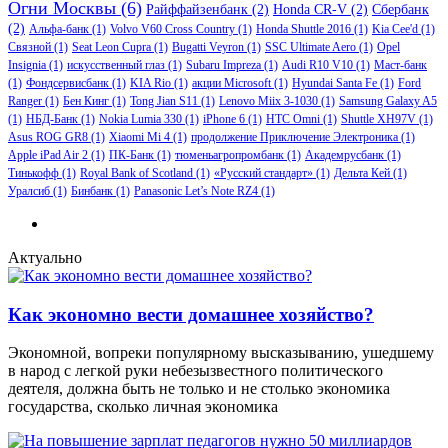
Огни Москвы
(6)
Райффайзенбанк
(2)
Honda CR-V
(2)
Сбербанк
(2)
Альфа-банк
(1)
Volvo V60 Cross Country
(1)
Honda Shuttle 2016
(1)
Kia Cee'd
(1)
Связной
(1)
Seat Leon Cupra
(1)
Bugatti Veyron
(1)
SSC Ultimate Aero
(1)
Opel
Insignia
(1)
искусственный глаз
(1)
Subaru Impreza
(1)
Audi R10 V10
(1)
Маст-банк
(1)
Фондсервисбанк
(1)
KIA Rio
(1)
акции Microsoft
(1)
Hyundai Santa Fe
(1)
Ford
Ranger
(1)
Бен Кинг
(1)
Tong Jian S11
(1)
Lenovo Miix 3-1030
(1)
Samsung Galaxy A5
(1)
НБД-Банк
(1)
Nokia Lumia 330
(1)
iPhone 6
(1)
HTC Omni
(1)
Shuttle XH97V
(1)
Asus ROG GR8
(1)
Xiaomi Mi 4
(1)
продолжение Приключение Электроника
(1)
Apple iPad Air 2
(1)
ПК-Банк
(1)
тюменьагропромбанк
(1)
Академрусбанк
(1)
Тинькофф
(1)
Royal Bank of Scotland
(1)
«Русский стандарт»
(1)
Дельта Кей
(1)
Уралсиб
(1)
Бинбанк
(1)
Panasonic Let’s Note RZ4
(1)
Актуально
Как экономно вести домашнее хозяйство?
Экономной, вопреки популярному высказыванию, ушедшему
в народ с легкой руки небезызвестного политического
деятеля, должна быть не только и не столько экономика
государства, сколько личная экономика