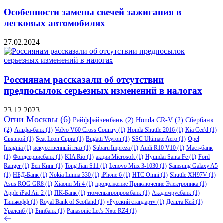
Особенности замены свечей зажигания в
легковых автомобилях
27.02.2024
Россиянам рассказали об отсутствии
предпосылок серьезных изменений в налогах
23.12.2023
Огни Москвы
(6)
Райффайзенбанк
(2)
Honda CR-V
(2)
Сбербанк
(2)
Альфа-банк
(1)
Volvo V60 Cross Country
(1)
Honda Shuttle 2016
(1)
Kia Cee'd
(1)
Связной
(1)
Seat Leon Cupra
(1)
Bugatti Veyron
(1)
SSC Ultimate Aero
(1)
Opel
Insignia
(1)
искусственный глаз
(1)
Subaru Impreza
(1)
Audi R10 V10
(1)
Маст-банк
(1)
Фондсервисбанк
(1)
KIA Rio
(1)
акции Microsoft
(1)
Hyundai Santa Fe
(1)
Ford
Ranger
(1)
Бен Кинг
(1)
Tong Jian S11
(1)
Lenovo Miix 3-1030
(1)
Samsung Galaxy A5
(1)
НБД-Банк
(1)
Nokia Lumia 330
(1)
iPhone 6
(1)
HTC Omni
(1)
Shuttle XH97V
(1)
Asus ROG GR8
(1)
Xiaomi Mi 4
(1)
продолжение Приключение Электроника
(1)
Apple iPad Air 2
(1)
ПК-Банк
(1)
тюменьагропромбанк
(1)
Академрусбанк
(1)
Тинькофф
(1)
Royal Bank of Scotland
(1)
«Русский стандарт»
(1)
Дельта Кей
(1)
Уралсиб
(1)
Бинбанк
(1)
Panasonic Let’s Note RZ4
(1)