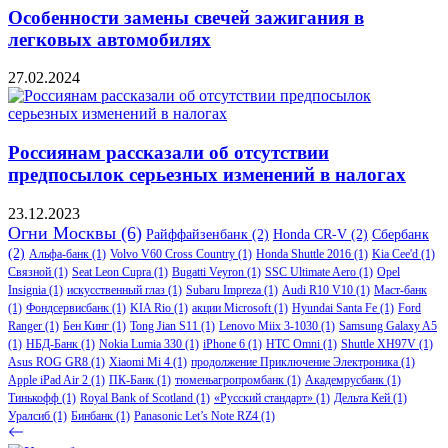
Особенности замены свечей зажигания в
легковых автомобилях
27.02.2024
Россиянам рассказали об отсутствии
предпосылок серьезных изменений в налогах
23.12.2023
Огни Москвы
(6)
Райффайзенбанк
(2)
Honda CR-V
(2)
Сбербанк
(2)
Альфа-банк
(1)
Volvo V60 Cross Country
(1)
Honda Shuttle 2016
(1)
Kia Cee'd
(1)
Связной
(1)
Seat Leon Cupra
(1)
Bugatti Veyron
(1)
SSC Ultimate Aero
(1)
Opel
Insignia
(1)
искусственный глаз
(1)
Subaru Impreza
(1)
Audi R10 V10
(1)
Маст-банк
(1)
Фондсервисбанк
(1)
KIA Rio
(1)
акции Microsoft
(1)
Hyundai Santa Fe
(1)
Ford
Ranger
(1)
Бен Кинг
(1)
Tong Jian S11
(1)
Lenovo Miix 3-1030
(1)
Samsung Galaxy A5
(1)
НБД-Банк
(1)
Nokia Lumia 330
(1)
iPhone 6
(1)
HTC Omni
(1)
Shuttle XH97V
(1)
Asus ROG GR8
(1)
Xiaomi Mi 4
(1)
продолжение Приключение Электроника
(1)
Apple iPad Air 2
(1)
ПК-Банк
(1)
тюменьагропромбанк
(1)
Академрусбанк
(1)
Тинькофф
(1)
Royal Bank of Scotland
(1)
«Русский стандарт»
(1)
Дельта Кей
(1)
Уралсиб
(1)
Бинбанк
(1)
Panasonic Let’s Note RZ4
(1)