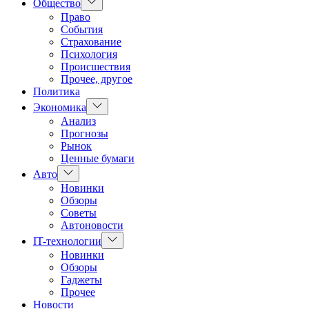
Показать
Общество
подменю
Право
События
Страхование
Психология
Происшествия
Прочее, другое
Политика
Показать
Экономика
подменю
Анализ
Прогнозы
Рынок
Ценные бумаги
Показать
Авто
подменю
Новинки
Обзоры
Советы
Автоновости
Показать
IT-технологии
подменю
Новинки
Обзоры
Гаджеты
Прочее
Новости