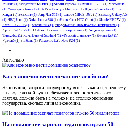
Insignia
(1)
искусственный глаз
(1)
Subaru Impreza
(1)
Audi R10 V10
(1)
Маст-банк
(1)
Фондсервисбанк
(1)
KIA Rio
(1)
акции Microsoft
(1)
Hyundai Santa Fe
(1)
Ford
Ranger
(1)
Бен Кинг
(1)
Tong Jian S11
(1)
Lenovo Miix 3-1030
(1)
Samsung Galaxy A5
(1)
НБД-Банк
(1)
Nokia Lumia 330
(1)
iPhone 6
(1)
HTC Omni
(1)
Shuttle XH97V
(1)
Asus ROG GR8
(1)
Xiaomi Mi 4
(1)
продолжение Приключение Электроника
(1)
Apple iPad Air 2
(1)
ПК-Банк
(1)
тюменьагропромбанк
(1)
Академрусбанк
(1)
Тинькофф
(1)
Royal Bank of Scotland
(1)
«Русский стандарт»
(1)
Дельта Кей
(1)
Уралсиб
(1)
Бинбанк
(1)
Panasonic Let’s Note RZ4
(1)
Актуально
Как экономно вести домашнее хозяйство?
Экономной, вопреки популярному высказыванию, ушедшему
в народ с легкой руки небезызвестного политического
деятеля, должна быть не только и не столько экономика
государства, сколько личная экономика
На повышение зарплат педагогов нужно 50