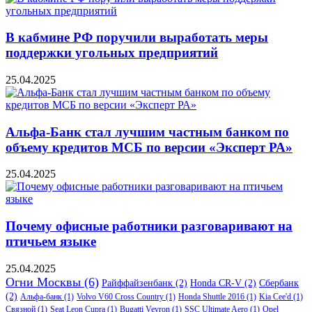
В кабмине РФ поручили выработать меры
поддержки угольных предприятий
25.04.2025
Альфа-Банк стал лучшим частным банком по
объему кредитов МСБ по версии «Эксперт РА»
25.04.2025
Почему офисные работники разговаривают на
птичьем языке
25.04.2025
Огни Москвы
(6)
Райффайзенбанк
(2)
Honda CR-V
(2)
Сбербанк
(2)
Альфа-банк
(1)
Volvo V60 Cross Country
(1)
Honda Shuttle 2016
(1)
Kia Cee'd
(1)
Связной
(1)
Seat Leon Cupra
(1)
Bugatti Veyron
(1)
SSC Ultimate Aero
(1)
Opel