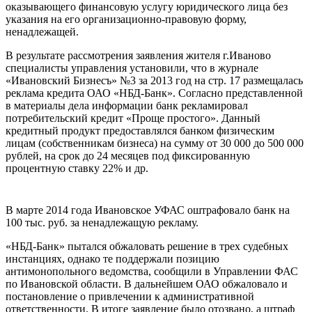
оказывающего финансовую услугу юридического лица без
указания на его организационно-правовую форму,
ненадлежащей.
В результате рассмотрения заявления жителя г.Иваново
специалисты управления установили, что в журнале
«Ивановский Бизнесъ» №3 за 2013 год на стр. 17 размещалась
реклама кредита ОАО «НБД-Банк». Согласно представленной
в материалы дела информации банк рекламировал
потребительский кредит «Проще простого». Данный
кредитный продукт предоставлялся банком физическим
лицам (собственникам бизнеса) на сумму от 30 000 до 500 000
рублей, на срок до 24 месяцев под фиксированную
процентную ставку 22% и др.
В марте 2014 года Ивановское УФАС оштрафовало банк на
100 тыс. руб. за ненадлежащую рекламу.
«НБД-Банк» пытался обжаловать решение в трех судебных
инстанциях, однако те поддержали позицию
антимонопольного ведомства, сообщили в Управлении ФАС
по Ивановской области. В дальнейшем ОАО обжаловало и
постановление о привлечении к административной
ответственности. В итоге заявление было отозвано, а штраф