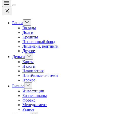
Меню
Цвет
Закрыть
переключателя
Показать
Банки
подменю
Вклады
Долги
Кредиты
Пенсионный фонд
Лицензии, рейтинги
Другое
Показать
Деньги
подменю
Карты
Налоги
Накопления
Платёжные системы
Прочее
Показать
Бизнес
подменю
Инвестиции
Бизнес-планы
Форекс
Менеджемент
Разное