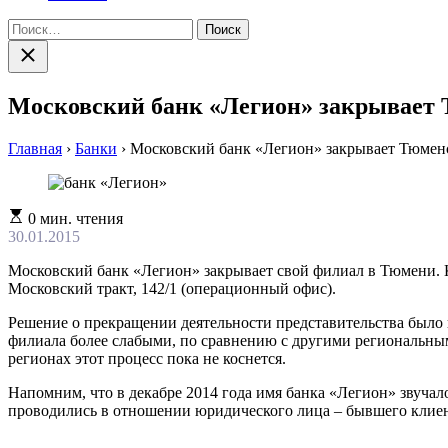
Найти:
Закрыть
поиск
Московский банк «Легион» закрывает
Главная
›
Банки
›
Московский банк «Легион» закрывает Тюмен
Расчетное
0 мин. чтения
время
30.01.2015
чтения
Московский банк «Легион» закрывает свой филиал в Тюмени. Ка
Московский тракт, 142/1 (операционный офис).
Решение о прекращении деятельности представительства было
филиала более слабыми, по сравнению с другими региональным
регионах этот процесс пока не коснется.
Напомним, что в декабре 2014 года имя банка «Легион» звучало
проводились в отношении юридического лица – бывшего клие