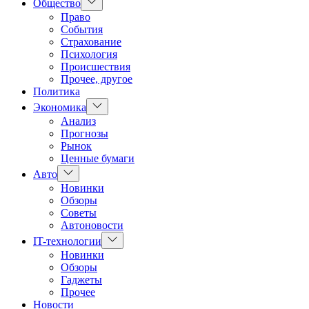
Показать
Общество
подменю
Право
События
Страхование
Психология
Происшествия
Прочее, другое
Политика
Показать
Экономика
подменю
Анализ
Прогнозы
Рынок
Ценные бумаги
Показать
Авто
подменю
Новинки
Обзоры
Советы
Автоновости
Показать
IT-технологии
подменю
Новинки
Обзоры
Гаджеты
Прочее
Новости