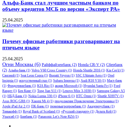
Альфа-Банк стал лучшим частным банком по
объему кредитов МСБ по версии «Эксперт РА»
25.04.2025
Почему офисные работники разговаривают на
птичьем языке
25.04.2025
Огни Москвы
(6)
Райффайзенбанк
(2)
Honda CR-V
(2)
Сбербанк
(2)
Альфа-банк
(1)
Volvo V60 Cross Country
(1)
Honda Shuttle 2016
(1)
Kia Cee'd
(1)
Связной
(1)
Seat Leon Cupra
(1)
Bugatti Veyron
(1)
SSC Ultimate Aero
(1)
Opel
Insignia
(1)
искусственный глаз
(1)
Subaru Impreza
(1)
Audi R10 V10
(1)
Маст-банк
(1)
Фондсервисбанк
(1)
KIA Rio
(1)
акции Microsoft
(1)
Hyundai Santa Fe
(1)
Ford
Ranger
(1)
Бен Кинг
(1)
Tong Jian S11
(1)
Lenovo Miix 3-1030
(1)
Samsung Galaxy A5
(1)
НБД-Банк
(1)
Nokia Lumia 330
(1)
iPhone 6
(1)
HTC Omni
(1)
Shuttle XH97V
(1)
Asus ROG GR8
(1)
Xiaomi Mi 4
(1)
продолжение Приключение Электроника
(1)
Apple iPad Air 2
(1)
ПК-Банк
(1)
тюменьагропромбанк
(1)
Академрусбанк
(1)
Тинькофф
(1)
Royal Bank of Scotland
(1)
«Русский стандарт»
(1)
Дельта Кей
(1)
Уралсиб
(1)
Бинбанк
(1)
Panasonic Let’s Note RZ4
(1)