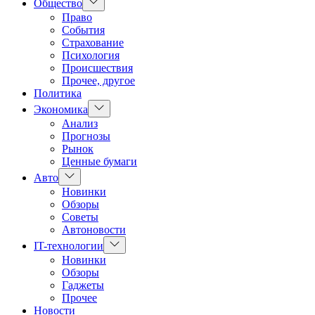
Показать
Общество
подменю
Право
События
Страхование
Психология
Происшествия
Прочее, другое
Политика
Показать
Экономика
подменю
Анализ
Прогнозы
Рынок
Ценные бумаги
Показать
Авто
подменю
Новинки
Обзоры
Советы
Автоновости
Показать
IT-технологии
подменю
Новинки
Обзоры
Гаджеты
Прочее
Новости