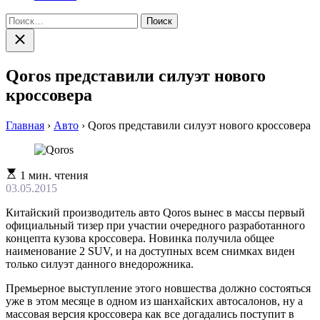
Найти:
Закрыть
поиск
Qoros представили силуэт нового
кроссовера
Главная
›
Авто
›
Qoros представили силуэт нового кроссовера
Расчетное
1 мин. чтения
время
03.05.2015
чтения
Китайский производитель авто Qoros вынес в массы первый
официальный тизер при участии очередного разработанного
концепта кузова кроссовера. Новинка получила общее
наименование 2 SUV, и на доступных всем снимках виден
только силуэт данного внедорожника.
Премьерное выступление этого новшества должно состояться
уже в этом месяце в одном из шанхайских автосалонов, ну а
массовая версия кроссовера как все догадались поступит в