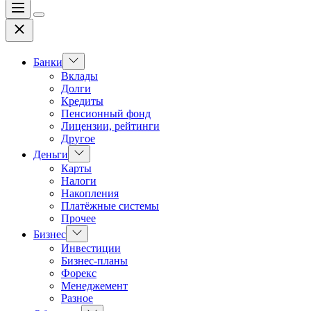
Меню
Цвет
Закрыть
переключателя
Показать
Банки
подменю
Вклады
Долги
Кредиты
Пенсионный фонд
Лицензии, рейтинги
Другое
Показать
Деньги
подменю
Карты
Налоги
Накопления
Платёжные системы
Прочее
Показать
Бизнес
подменю
Инвестиции
Бизнес-планы
Форекс
Менеджемент
Разное