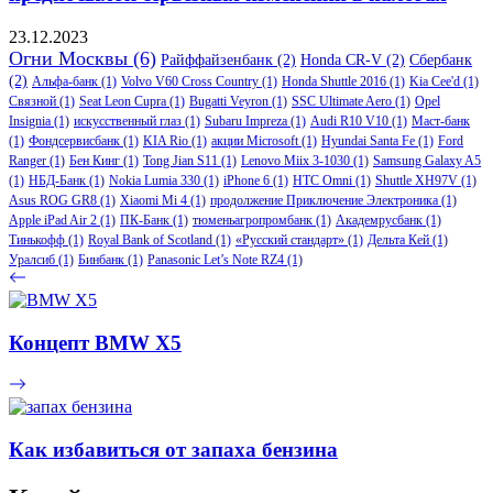
23.12.2023
Огни Москвы
(6)
Райффайзенбанк
(2)
Honda CR-V
(2)
Сбербанк
(2)
Альфа-банк
(1)
Volvo V60 Cross Country
(1)
Honda Shuttle 2016
(1)
Kia Cee'd
(1)
Связной
(1)
Seat Leon Cupra
(1)
Bugatti Veyron
(1)
SSC Ultimate Aero
(1)
Opel
Insignia
(1)
искусственный глаз
(1)
Subaru Impreza
(1)
Audi R10 V10
(1)
Маст-банк
(1)
Фондсервисбанк
(1)
KIA Rio
(1)
акции Microsoft
(1)
Hyundai Santa Fe
(1)
Ford
Ranger
(1)
Бен Кинг
(1)
Tong Jian S11
(1)
Lenovo Miix 3-1030
(1)
Samsung Galaxy A5
(1)
НБД-Банк
(1)
Nokia Lumia 330
(1)
iPhone 6
(1)
HTC Omni
(1)
Shuttle XH97V
(1)
Asus ROG GR8
(1)
Xiaomi Mi 4
(1)
продолжение Приключение Электроника
(1)
Apple iPad Air 2
(1)
ПК-Банк
(1)
тюменьагропромбанк
(1)
Академрусбанк
(1)
Тинькофф
(1)
Royal Bank of Scotland
(1)
«Русский стандарт»
(1)
Дельта Кей
(1)
Уралсиб
(1)
Бинбанк
(1)
Panasonic Let’s Note RZ4
(1)
Концепт BMW X5
Как избавиться от запаха бензина