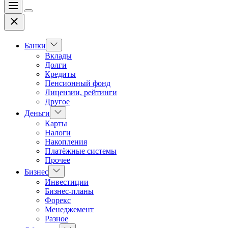
Меню
Цвет
Закрыть
переключателя
Показать
Банки
подменю
Вклады
Долги
Кредиты
Пенсионный фонд
Лицензии, рейтинги
Другое
Показать
Деньги
подменю
Карты
Налоги
Накопления
Платёжные системы
Прочее
Показать
Бизнес
подменю
Инвестиции
Бизнес-планы
Форекс
Менеджемент
Разное