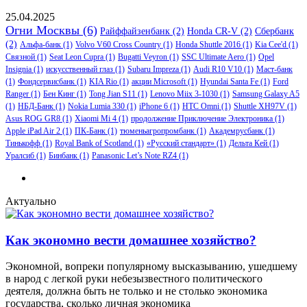
25.04.2025
Огни Москвы
(6)
Райффайзенбанк
(2)
Honda CR-V
(2)
Сбербанк
(2)
Альфа-банк
(1)
Volvo V60 Cross Country
(1)
Honda Shuttle 2016
(1)
Kia Cee'd
(1)
Связной
(1)
Seat Leon Cupra
(1)
Bugatti Veyron
(1)
SSC Ultimate Aero
(1)
Opel
Insignia
(1)
искусственный глаз
(1)
Subaru Impreza
(1)
Audi R10 V10
(1)
Маст-банк
(1)
Фондсервисбанк
(1)
KIA Rio
(1)
акции Microsoft
(1)
Hyundai Santa Fe
(1)
Ford
Ranger
(1)
Бен Кинг
(1)
Tong Jian S11
(1)
Lenovo Miix 3-1030
(1)
Samsung Galaxy A5
(1)
НБД-Банк
(1)
Nokia Lumia 330
(1)
iPhone 6
(1)
HTC Omni
(1)
Shuttle XH97V
(1)
Asus ROG GR8
(1)
Xiaomi Mi 4
(1)
продолжение Приключение Электроника
(1)
Apple iPad Air 2
(1)
ПК-Банк
(1)
тюменьагропромбанк
(1)
Академрусбанк
(1)
Тинькофф
(1)
Royal Bank of Scotland
(1)
«Русский стандарт»
(1)
Дельта Кей
(1)
Уралсиб
(1)
Бинбанк
(1)
Panasonic Let’s Note RZ4
(1)
Актуально
Как экономно вести домашнее хозяйство?
Экономной, вопреки популярному высказыванию, ушедшему
в народ с легкой руки небезызвестного политического
деятеля, должна быть не только и не столько экономика
государства, сколько личная экономика