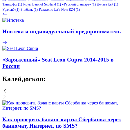
Тинькофф
(1)
Royal Bank of Scotland
(1)
«Русский стандарт»
(1)
Дельта Кей
(1)
Уралсиб
(1)
Бинбанк
(1)
Panasonic Let’s Note RZ4
(1)
Ипотека и индивидуальный предприниматель
«Заряженный» Seat Leon Cupra 2014-2015 в
России
Калейдоскоп:
Как проверить баланс карты Сбербанка через
банкомат, Интернет, по SMS?