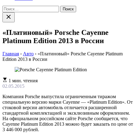
Найти:
Закрыть
поиск
«Платиновый» Porsche Cayenne
Platinum Edition 2013 в России
Главная
›
Авто
›
«Платиновый» Porsche Cayenne Platinum
Edition 2013 в России
Расчетное
1 мин. чтения
время
02.05.2015
чтения
Компания Porsche выпустила ограниченным тиражом
специальную версию марки Cayenne — «Platinum Edition». От
стоковой версии автомобиль отличается расширенной
стандартной комплектацией и эксклюзивным оформлением.
На официальном российском сайте Porsche сообщается, что
Cayenne Platinum Edition 2013 можно будет заказать по цене от
3 446 000 рублей.