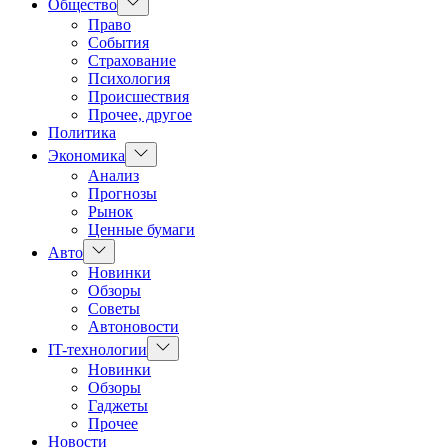
Показать
Общество
подменю
Право
События
Страхование
Психология
Происшествия
Прочее, другое
Политика
Показать
Экономика
подменю
Анализ
Прогнозы
Рынок
Ценные бумаги
Показать
Авто
подменю
Новинки
Обзоры
Советы
Автоновости
Показать
IT-технологии
подменю
Новинки
Обзоры
Гаджеты
Прочее
Новости