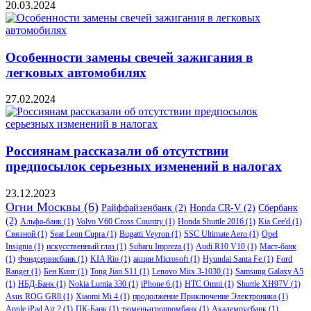
20.03.2024
Особенности замены свечей зажигания в
легковых автомобилях
27.02.2024
Россиянам рассказали об отсутствии
предпосылок серьезных изменений в налогах
23.12.2023
Огни Москвы
(6)
Райффайзенбанк
(2)
Honda CR-V
(2)
Сбербанк
(2)
Альфа-банк
(1)
Volvo V60 Cross Country
(1)
Honda Shuttle 2016
(1)
Kia Cee'd
(1)
Связной
(1)
Seat Leon Cupra
(1)
Bugatti Veyron
(1)
SSC Ultimate Aero
(1)
Opel
Insignia
(1)
искусственный глаз
(1)
Subaru Impreza
(1)
Audi R10 V10
(1)
Маст-банк
(1)
Фондсервисбанк
(1)
KIA Rio
(1)
акции Microsoft
(1)
Hyundai Santa Fe
(1)
Ford
Ranger
(1)
Бен Кинг
(1)
Tong Jian S11
(1)
Lenovo Miix 3-1030
(1)
Samsung Galaxy A5
(1)
НБД-Банк
(1)
Nokia Lumia 330
(1)
iPhone 6
(1)
HTC Omni
(1)
Shuttle XH97V
(1)
Asus ROG GR8
(1)
Xiaomi Mi 4
(1)
продолжение Приключение Электроника
(1)
Apple iPad Air 2
(1)
ПК-Банк
(1)
тюменьагропромбанк
(1)
Академрусбанк
(1)