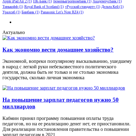
Apple iPad Air 2
(1)
ПК-Банк
(1)
тюменьагропромбанк
(1)
Академрусбанк
(1)
Тинькофф
(1)
Royal Bank of Scotland
(1)
«Русский стандарт»
(1)
Дельта Кей
(1)
Уралсиб
(1)
Бинбанк
(1)
Panasonic Let’s Note RZ4
(1)
Актуально
Как экономно вести домашнее хозяйство?
Экономной, вопреки популярному высказыванию, ушедшему
в народ с легкой руки небезызвестного политического
деятеля, должна быть не только и не столько экономика
государства, сколько личная экономика
На повышение зарплат педагогов нужно 50
миллиардов
Кабмин принял программу повышения оплаты труда
педагогов, но на ее реализацию денег нет, ее приостановили.
Для реализации постановления правительства о повышении
зарплат педагогам в 2021