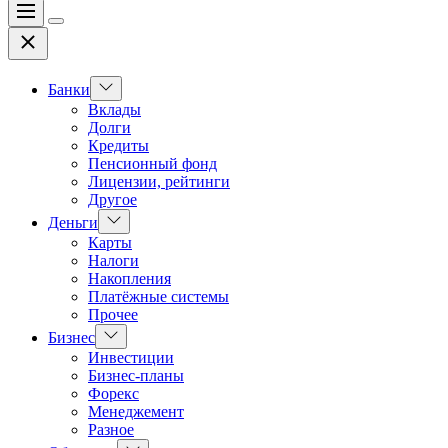
Меню
Цвет
Закрыть
переключателя
Показать
Банки
подменю
Вклады
Долги
Кредиты
Пенсионный фонд
Лицензии, рейтинги
Другое
Показать
Деньги
подменю
Карты
Налоги
Накопления
Платёжные системы
Прочее
Показать
Бизнес
подменю
Инвестиции
Бизнес-планы
Форекс
Менеджемент
Разное