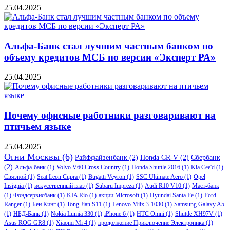
25.04.2025
Альфа-Банк стал лучшим частным банком по
объему кредитов МСБ по версии «Эксперт РА»
25.04.2025
Почему офисные работники разговаривают на
птичьем языке
25.04.2025
Огни Москвы
(6)
Райффайзенбанк
(2)
Honda CR-V
(2)
Сбербанк
(2)
Альфа-банк
(1)
Volvo V60 Cross Country
(1)
Honda Shuttle 2016
(1)
Kia Cee'd
(1)
Связной
(1)
Seat Leon Cupra
(1)
Bugatti Veyron
(1)
SSC Ultimate Aero
(1)
Opel
Insignia
(1)
искусственный глаз
(1)
Subaru Impreza
(1)
Audi R10 V10
(1)
Маст-банк
(1)
Фондсервисбанк
(1)
KIA Rio
(1)
акции Microsoft
(1)
Hyundai Santa Fe
(1)
Ford
Ranger
(1)
Бен Кинг
(1)
Tong Jian S11
(1)
Lenovo Miix 3-1030
(1)
Samsung Galaxy A5
(1)
НБД-Банк
(1)
Nokia Lumia 330
(1)
iPhone 6
(1)
HTC Omni
(1)
Shuttle XH97V
(1)
Asus ROG GR8
(1)
Xiaomi Mi 4
(1)
продолжение Приключение Электроника
(1)