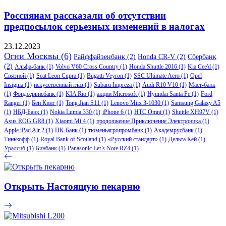
Россиянам рассказали об отсутствии
предпосылок серьезных изменений в налогах
23.12.2023
Огни Москвы
(6)
Райффайзенбанк
(2)
Honda CR-V
(2)
Сбербанк
(2)
Альфа-банк
(1)
Volvo V60 Cross Country
(1)
Honda Shuttle 2016
(1)
Kia Cee'd
(1)
Связной
(1)
Seat Leon Cupra
(1)
Bugatti Veyron
(1)
SSC Ultimate Aero
(1)
Opel
Insignia
(1)
искусственный глаз
(1)
Subaru Impreza
(1)
Audi R10 V10
(1)
Маст-банк
(1)
Фондсервисбанк
(1)
KIA Rio
(1)
акции Microsoft
(1)
Hyundai Santa Fe
(1)
Ford
Ranger
(1)
Бен Кинг
(1)
Tong Jian S11
(1)
Lenovo Miix 3-1030
(1)
Samsung Galaxy A5
(1)
НБД-Банк
(1)
Nokia Lumia 330
(1)
iPhone 6
(1)
HTC Omni
(1)
Shuttle XH97V
(1)
Asus ROG GR8
(1)
Xiaomi Mi 4
(1)
продолжение Приключение Электроника
(1)
Apple iPad Air 2
(1)
ПК-Банк
(1)
тюменьагропромбанк
(1)
Академрусбанк
(1)
Тинькофф
(1)
Royal Bank of Scotland
(1)
«Русский стандарт»
(1)
Дельта Кей
(1)
Уралсиб
(1)
Бинбанк
(1)
Panasonic Let’s Note RZ4
(1)
Открыть Настоящую пекарню