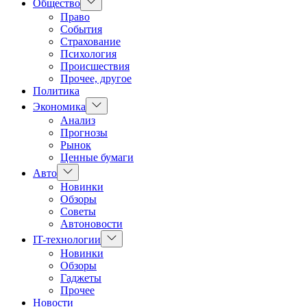
Показать
Общество
подменю
Право
События
Страхование
Психология
Происшествия
Прочее, другое
Политика
Показать
Экономика
подменю
Анализ
Прогнозы
Рынок
Ценные бумаги
Показать
Авто
подменю
Новинки
Обзоры
Советы
Автоновости
Показать
IT-технологии
подменю
Новинки
Обзоры
Гаджеты
Прочее
Новости